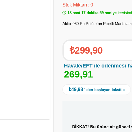
Stok Miktarı
:
0
18 saat 17 dakika 59 saniye
içerisind
Akfix 960 Pu Polüretan Pipetli Mantolam
₺299,90
Havale/EFT ile ödenmesi h
2
6
9
,
9
1
₺49,98
' den başlayan taksitle
DİKKAT! Bu ürüne ait güncel s