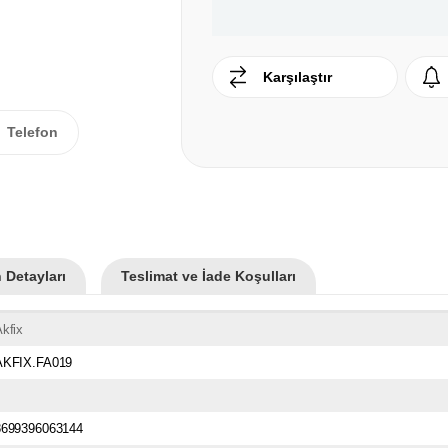
Karşılaştır
Telefon
 Detayları
Teslimat ve İade Koşulları
kfix
AKFIX.FA019
8699396063144