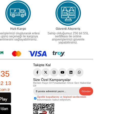
Hızlı Kargo
Güvenli Alışveriş
parişlerinizi oluşturarak ertesi
Sahip olduğumuz 256 bit SSL
ş günü seçeneği ile kargoya
sertifikası ile online
erilmesini sağlayabilirsiniz.
alışverişlerinizi güvenle
yapabilirsiniz.
Takipte Kal
235
Size Özel Kampanyalar
82 13
Hemen Kayıt Ol Fırsatlardan Önce Sen Haberdar
Ol!
com.tr
Gönder
Üyelik koşullarını
ve
kişisel verilerimin
korunmasını kabul ediyorum.