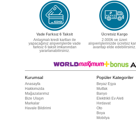
Vade Farksız 6 Taksit
Ücretsiz Kargo
Anlaşmalı kredi kartları ile
2.000₺ ve üzeri
yapacağınız alışverişlerde vade
alışverişlerinizde ücretsiz ka
farksız 6 taksit imkanından
avantajı elde edebilirsiniz.
yararlanabilirsiniz.
Kurumsal
Popüler Kategoriler
Anasayfa
Beyaz Eşya
Hakkımızda
Mutfak
Mağazalarımız
Banyo
Bize Ulaşın
Elektrikli Ev Aleti
Markalar
Hırdavat
Havale Bildirimi
Oto
Boya
Mobilya