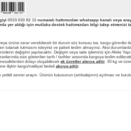
giyi
0533 030 82 13
numaralı hattımızdan whatsapp kanalı veya arayar
da yer aldığı için mutlaka destek hattımızdan bilgi talep etmenizi t
a ürüne zarar verebilecek bir durum söz konusu ise, kargo görevlisi ile b
en tutanak tutmasını isteyiniz ve paketi teslim almayınız. Aksi durumlard
ürünlerin değişimi yapılacaktır. Değişim veya iade işleminiz için Afeks Ya
ranlarında size gösterilen tarih / tarihler arasında kargoya teslim edilecekt
a mesafelerden dolayı oluşabilecek
ek ücretler alıcıya aittir
. 30 kg ve üzer
ne ilişkin kargo/nakliyat bedeli
alıcıya aittir
.
 yetkili servisi arayın. Ürünün kutusunun (ambalajının) açılması ve kurulu