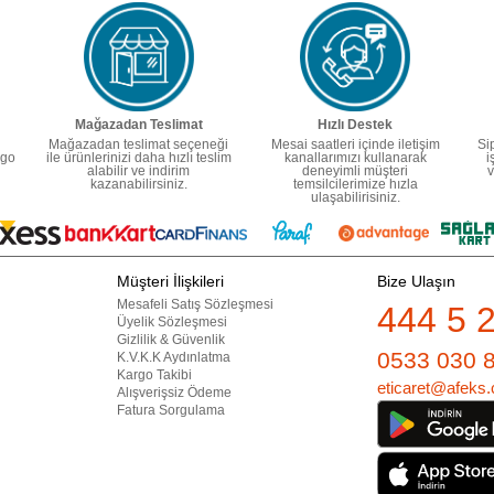
Mağazadan Teslimat
Hızlı Destek
Mağazadan teslimat seçeneği
Mesai saatleri içinde iletişim
Si
rgo
ile ürünlerinizi daha hızlı teslim
kanallarımızı kullanarak
i
alabilir ve indirim
deneyimli müşteri
v
kazanabilirsiniz.
temsilcilerimize hızla
ulaşabilirisiniz.
Müşteri İlişkileri
Bize Ulaşın
Mesafeli Satış Sözleşmesi
444 5 
Üyelik Sözleşmesi
Gizlilik & Güvenlik
0533 030 
K.V.K.K Aydınlatma
Kargo Takibi
eticaret@afeks.
Alışverişsiz Ödeme
Fatura Sorgulama