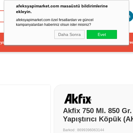
afeksyapimarket.com masaüstü bildirimlerine
ekleyin.
Toptan
afeksyapimarket.com özel fırsatlardan ve güncel
kampanyalardan haberiniz olsun ister misiniz?
Daha Sonra
Evet
ya
Elektrikli El Aleti
Aydınlatma ve Elektrik
Dekorasyon ve Ev Gere
Akfix 750 Ml. 850 Gr
Yapıştırıcı Köpük (
Barkod
:
8699396063144