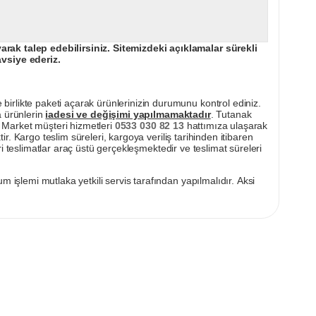
ak talep edebilirsiniz. Sitemizdeki açıklamalar sürekli
avsiye ederiz.
irlikte paketi açarak ürünlerinizin durumunu kontrol ediniz.
a ürünlerin
iadesi ve değişimi yapılmamaktadır
. Tutanak
pı Market müşteri hizmetleri
0533 030 82 13
hattımıza ulaşarak
ir. Kargo teslim süreleri, kargoya veriliş tarihinden itibaren
i teslimatlar araç üstü gerçekleşmektedir ve teslimat süreleri
m işlemi mutlaka yetkili servis tarafından yapılmalıdır. Aksi