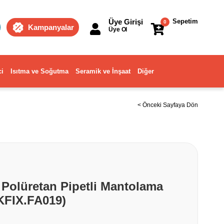
Üye Girişi
Sepetim
0
Kampanyalar
Üye Ol
ci
Isıtma ve Soğutma
Seramik ve İnşaat
Diğer
< Önceki Sayfaya Dön
. Polüretan Pipetli Mantolama
AKFIX.FA019)