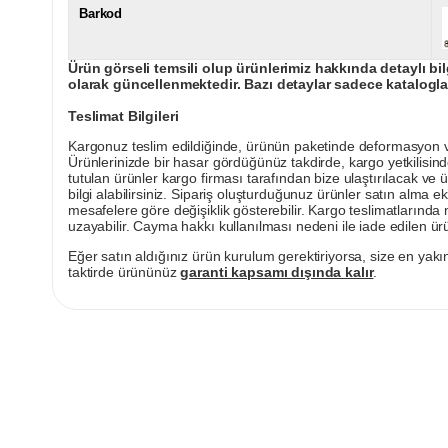
Barkod
Ürün görseli temsili olup ürünlerimiz hakkında detaylı bil
olarak güncellenmektedir. Bazı detaylar sadece kataloglar
Teslimat Bilgileri
Kargonuz teslim edildiğinde, ürünün paketinde deformasyon vey
Ürünlerinizde bir hasar gördüğünüz takdirde, kargo yetkilisind
tutulan ürünler kargo firması tarafından bize ulaştırılacak ve 
bilgi alabilirsiniz. Sipariş oluşturduğunuz ürünler satın alma ek
mesafelere göre değişiklik gösterebilir. Kargo teslimatlarınd
uzayabilir. Cayma hakkı kullanılması nedeni ile iade edilen ürü
Eğer satın aldığınız ürün kurulum gerektiriyorsa, size en yakın
taktirde ürününüz
garanti kapsamı dışında kalır
.