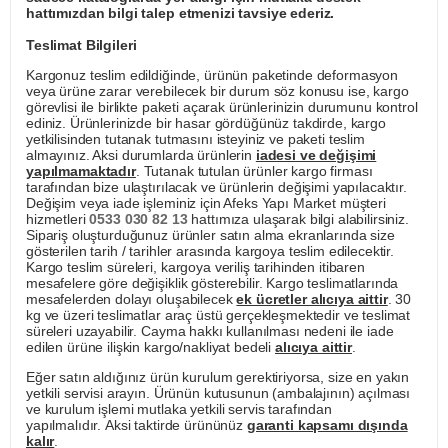
hattımızdan bilgi talep etmenizi tavsiye ederiz.
Teslimat Bilgileri
Kargonuz teslim edildiğinde, ürünün paketinde deformasyon
veya ürüne zarar verebilecek bir durum söz konusu ise, kargo
görevlisi ile birlikte paketi açarak ürünlerinizin durumunu kontrol
ediniz. Ürünlerinizde bir hasar gördüğünüz takdirde, kargo
yetkilisinden tutanak tutmasını isteyiniz ve paketi teslim
almayınız. Aksi durumlarda ürünlerin
iadesi ve değişimi
yapılmamaktadır
. Tutanak tutulan ürünler kargo firması
tarafından bize ulaştırılacak ve ürünlerin değişimi yapılacaktır.
Değişim veya iade işleminiz için Afeks Yapı Market müşteri
hizmetleri
0533 030 82 13
hattımıza ulaşarak bilgi alabilirsiniz.
Sipariş oluşturduğunuz ürünler satın alma ekranlarında size
gösterilen tarih / tarihler arasında kargoya teslim edilecektir.
Kargo teslim süreleri, kargoya veriliş tarihinden itibaren
mesafelere göre değişiklik gösterebilir. Kargo teslimatlarında
mesafelerden dolayı oluşabilecek
ek ücretler alıcıya aittir
. 30
kg ve üzeri teslimatlar araç üstü gerçekleşmektedir ve teslimat
süreleri uzayabilir. Cayma hakkı kullanılması nedeni ile iade
edilen ürüne ilişkin kargo/nakliyat bedeli
alıcıya aittir
.
Eğer satın aldığınız ürün kurulum gerektiriyorsa, size en yakın
yetkili servisi arayın. Ürünün kutusunun (ambalajının) açılması
ve kurulum işlemi mutlaka yetkili servis tarafından
yapılmalıdır. Aksi taktirde ürününüz
garanti kapsamı dışında
kalır
.