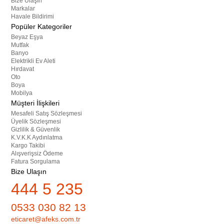
Bize Ulaşın
Markalar
Havale Bildirimi
Popüler Kategoriler
Beyaz Eşya
Mutfak
Banyo
Elektrikli Ev Aleti
Hırdavat
Oto
Boya
Mobilya
Müşteri İlişkileri
Mesafeli Satış Sözleşmesi
Üyelik Sözleşmesi
Gizlilik & Güvenlik
K.V.K.K Aydınlatma
Kargo Takibi
Alışverişsiz Ödeme
Fatura Sorgulama
Bize Ulaşın
444 5 235
0533 030 82 13
eticaret@afeks.com.tr