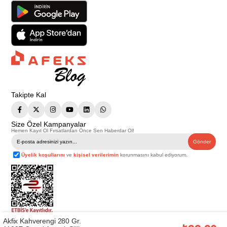
Takipte Kal
Size Özel Kampanyalar
Hemen Kayıt Ol Fırsatlardan Önce Sen Haberdar Ol!
Gönder
Üyelik koşullarını
ve
kişisel verilerimin
korunmasını kabul ediyorum.
Akfix Kahverengi 280 Gr.
Telif Hakkı © 2026
Afeks Yapı Market
. Tüm hakları saklıdır.