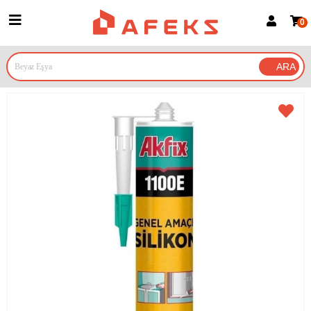
0
Üye Girişi
Üye Ol
Google İle Bağlan