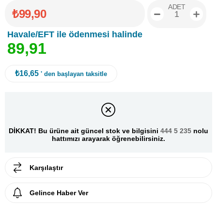
ADET
₺99,90
Havale/EFT ile ödenmesi halinde
8
9
,
9
1
₺16,65
' den başlayan taksitle
DİKKAT! Bu ürüne ait güncel stok ve bilgisini
444 5 235
nolu
hattımızı arayarak öğrenebilirsiniz.
Karşılaştır
Gelince Haber Ver