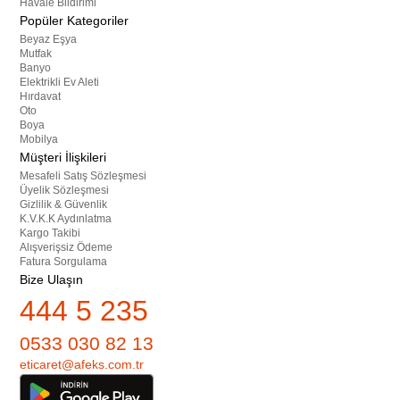
Havale Bildirimi
Popüler Kategoriler
Beyaz Eşya
Mutfak
Banyo
Elektrikli Ev Aleti
Hırdavat
Oto
Boya
Mobilya
Müşteri İlişkileri
Mesafeli Satış Sözleşmesi
Üyelik Sözleşmesi
Gizlilik & Güvenlik
K.V.K.K Aydınlatma
Kargo Takibi
Alışverişsiz Ödeme
Fatura Sorgulama
Bize Ulaşın
444 5 235
0533 030 82 13
eticaret@afeks.com.tr