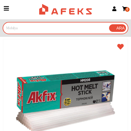
0
Üye Girişi
Üye Ol
Google İle Bağlan