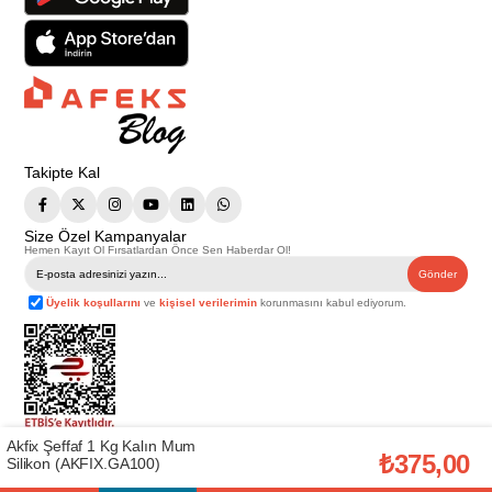
Takipte Kal
Size Özel Kampanyalar
Hemen Kayıt Ol Fırsatlardan Önce Sen Haberdar Ol!
Gönder
Üyelik koşullarını
ve
kişisel verilerimin
korunmasını kabul ediyorum.
Akfix Şeffaf 1 Kg Kalın Mum
Telif Hakkı © 2026
Afeks Yapı Market
. Tüm hakları saklıdır.
₺375,00
Silikon (AKFIX.GA100)
Bu web sitesindeki tüm ürünler ticari amaçlıdır. Web sitemizde yer alan
görsel ve yazılı içerikler firmamıza ait olup, firmamızın yazılı izni alınmadan