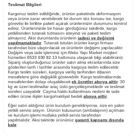
Teslimat Bilgileri
Kargonuz teslim edildiğinde, ürünün paketinde deformasyon
veya ürüne zarar verebilecek bir durum söz konusu ise, kargo
görevlisi ile birlikte paketi açarak ürünlerinizin durumunu kontrol
ediniz. Ürünlerinizde bir hasar gördüğünüz takdirde, kargo
yetkilisinden tutanak tutmasını isteyiniz ve paketi teslim
almayınız. Aksi durumlarda ürünlerin
iadesi ve değişimi
yapılmamaktadır
. Tutanak tutulan ürünler kargo firması
tarafından bize ulaştırılacak ve ürünlerin değişimi yapılacaktır.
Değişim veya iade işleminiz için Afeks Yapı Market müşteri
hizmetleri
0533 030 82 13
hattımıza ulaşarak bilgi alabilirsiniz.
Sipariş oluşturduğunuz ürünler satın alma ekranlarında size
gösterilen tarih / tarihler arasında kargoya teslim edilecektir.
Kargo teslim süreleri, kargoya veriliş tarihinden itibaren
mesafelere göre değişiklik gösterebilir. Kargo teslimatlarında
mesafelerden dolayı oluşabilecek
ek ücretler alıcıya aittir
. 30
kg ve üzeri teslimatlar araç üstü gerçekleşmektedir ve teslimat
süreleri uzayabilir. Cayma hakkı kullanılması nedeni ile iade
edilen ürüne ilişkin kargo/nakliyat bedeli
alıcıya aittir
.
Eğer satın aldığınız ürün kurulum gerektiriyorsa, size en yakın
yetkili servisi arayın. Ürünün kutusunun (ambalajının) açılması
ve kurulum işlemi mutlaka yetkili servis tarafından
yapılmalıdır. Aksi taktirde ürününüz
garanti kapsamı dışında
kalır
.