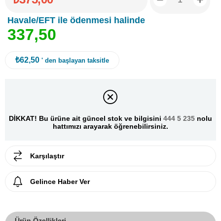
Havale/EFT ile ödenmesi halinde
3
3
7
,
5
0
₺62,50
' den başlayan taksitle
DİKKAT! Bu ürüne ait güncel stok ve bilgisini
444 5 235
nolu
hattımızı arayarak öğrenebilirsiniz.
Karşılaştır
Gelince Haber Ver
Ürün Özellikleri