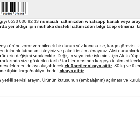
giyi
0533 030 82 13
numaralı hattımızdan whatsapp kanalı veya arayar
da yer aldığı için mutlaka destek hattımızdan bilgi talep etmenizi t
a ürüne zarar verebilecek bir durum söz konusu ise, kargo görevlisi ile b
en tutanak tutmasını isteyiniz ve paketi teslim almayınız. Aksi durumlard
ürünlerin değişimi yapılacaktır. Değişim veya iade işleminiz için Afeks Ya
ranlarında size gösterilen tarih / tarihler arasında kargoya teslim edilecekt
a mesafelerden dolayı oluşabilecek
ek ücretler alıcıya aittir
. 30 kg ve üzer
ne ilişkin kargo/nakliyat bedeli
alıcıya aittir
.
 yetkili servisi arayın. Ürünün kutusunun (ambalajının) açılması ve kurulu