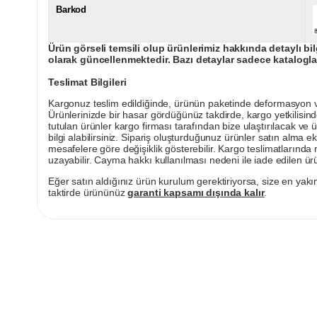
Barkod
Ürün görseli temsili olup ürünlerimiz hakkında detaylı bil
olarak güncellenmektedir. Bazı detaylar sadece kataloglar
Teslimat Bilgileri
Kargonuz teslim edildiğinde, ürünün paketinde deformasyon vey
Ürünlerinizde bir hasar gördüğünüz takdirde, kargo yetkilisind
tutulan ürünler kargo firması tarafından bize ulaştırılacak ve 
bilgi alabilirsiniz. Sipariş oluşturduğunuz ürünler satın alma ek
mesafelere göre değişiklik gösterebilir. Kargo teslimatlarınd
uzayabilir. Cayma hakkı kullanılması nedeni ile iade edilen ürü
Eğer satın aldığınız ürün kurulum gerektiriyorsa, size en yakın
taktirde ürününüz
garanti kapsamı dışında kalır
.