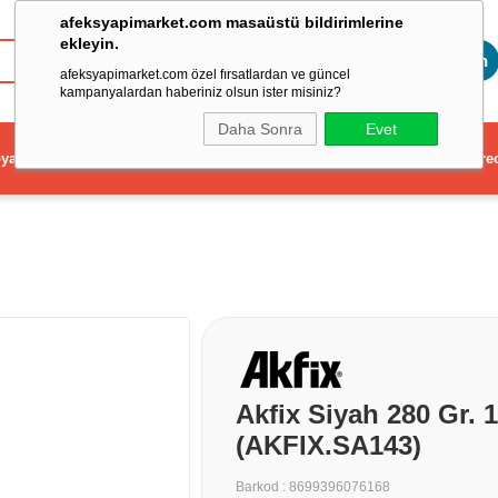
afeksyapimarket.com masaüstü bildirimlerine
ekleyin.
Toptan
afeksyapimarket.com özel fırsatlardan ve güncel
kampanyalardan haberiniz olsun ister misiniz?
Daha Sonra
Evet
ya
Elektrikli El Aleti
Aydınlatma ve Elektrik
Dekorasyon ve Ev Gere
Akfix Siyah 280 Gr. 
(AKFIX.SA143)
Barkod
:
8699396076168