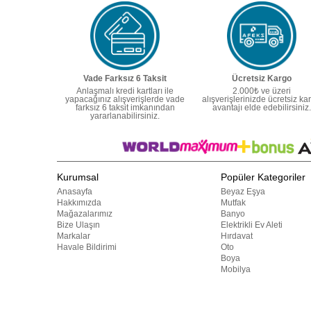
Vade Farksız 6 Taksit
Ücretsiz Kargo
Anlaşmalı kredi kartları ile
2.000₺ ve üzeri
yapacağınız alışverişlerde vade
alışverişlerinizde ücretsiz ka
farksız 6 taksit imkanından
avantajı elde edebilirsiniz.
yararlanabilirsiniz.
Kurumsal
Popüler Kategoriler
Anasayfa
Beyaz Eşya
Hakkımızda
Mutfak
Mağazalarımız
Banyo
Bize Ulaşın
Elektrikli Ev Aleti
Markalar
Hırdavat
Havale Bildirimi
Oto
Boya
Mobilya