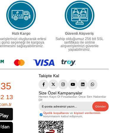
Hızlı Kargo
Güvenli Alışveriş
parişlerinizi oluşturarak ertesi
Sahip olduğumuz 256 bit SSL
ş günü seçeneği ile kargoya
sertifikası ile online
erilmesini sağlayabilirsiniz.
alışverişlerinizi güvenle
yapabilirsiniz.
Takipte Kal
235
Size Özel Kampanyalar
82 13
Hemen Kayıt Ol Fırsatlardan Önce Sen Haberdar
Ol!
com.tr
Gönder
Üyelik koşullarını
ve
kişisel verilerimin
korunmasını kabul ediyorum.