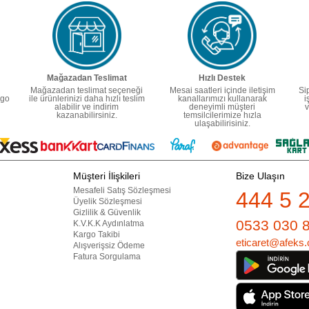
Mağazadan Teslimat
Hızlı Destek
Mağazadan teslimat seçeneği
Mesai saatleri içinde iletişim
Si
rgo
ile ürünlerinizi daha hızlı teslim
kanallarımızı kullanarak
i
alabilir ve indirim
deneyimli müşteri
v
kazanabilirsiniz.
temsilcilerimize hızla
ulaşabilirisiniz.
Müşteri İlişkileri
Bize Ulaşın
Mesafeli Satış Sözleşmesi
444 5 
Üyelik Sözleşmesi
Gizlilik & Güvenlik
0533 030 
K.V.K.K Aydınlatma
Kargo Takibi
eticaret@afeks.
Alışverişsiz Ödeme
Fatura Sorgulama