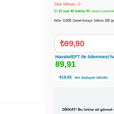
Stok Miktarı
:
0
15 saat 40 dakika 44
saniye içerisind
Akfix 1100E Genel Amaçlı Silikon 280 gr
₺99,90
Havale/EFT ile ödenmesi h
8
9
,
9
1
₺16,65
' den başlayan taksitle
DİKKAT! Bu ürüne ait güncel s