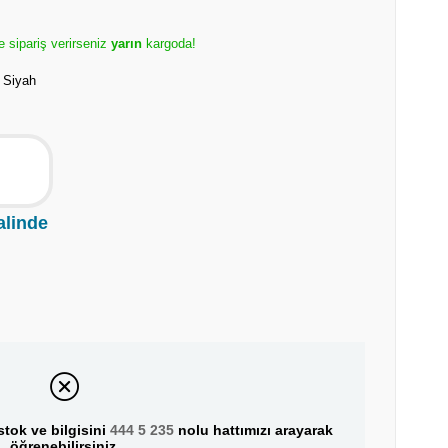
e sipariş verirseniz
yarın
kargoda!
 Siyah
alinde
tok ve bilgisini
444 5 235
nolu hattımızı arayarak
öğrenebilirsiniz.