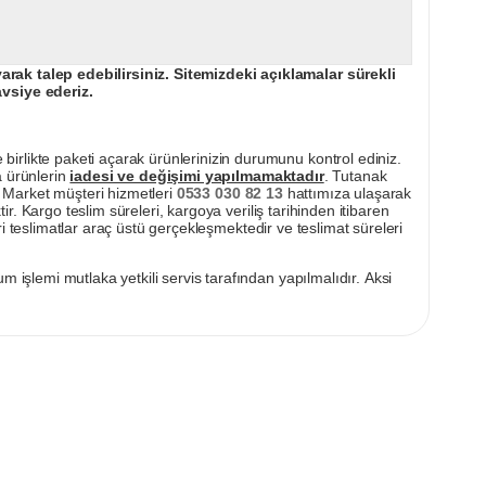
ak talep edebilirsiniz. Sitemizdeki açıklamalar sürekli
avsiye ederiz.
irlikte paketi açarak ürünlerinizin durumunu kontrol ediniz.
a ürünlerin
iadesi ve değişimi yapılmamaktadır
. Tutanak
pı Market müşteri hizmetleri
0533 030 82 13
hattımıza ulaşarak
ir. Kargo teslim süreleri, kargoya veriliş tarihinden itibaren
i teslimatlar araç üstü gerçekleşmektedir ve teslimat süreleri
m işlemi mutlaka yetkili servis tarafından yapılmalıdır. Aksi