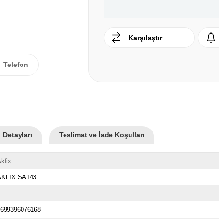
Karşılaştır
Telefon
 Detayları
Teslimat ve İade Koşulları
kfix
AKFIX.SA143
8699396076168