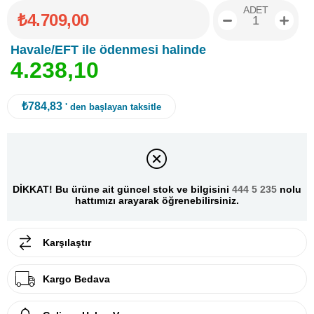
ADET
₺4.709,00
Havale/EFT ile ödenmesi halinde
4
.
2
3
8
,
1
0
₺784,83
' den başlayan taksitle
DİKKAT! Bu ürüne ait güncel stok ve bilgisini
444 5 235
nolu
hattımızı arayarak öğrenebilirsiniz.
Karşılaştır
Kargo Bedava