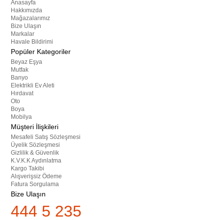
Anasayfa
Hakkımızda
Mağazalarımız
Bize Ulaşın
Markalar
Havale Bildirimi
Popüler Kategoriler
Beyaz Eşya
Mutfak
Banyo
Elektrikli Ev Aleti
Hırdavat
Oto
Boya
Mobilya
Müşteri İlişkileri
Mesafeli Satış Sözleşmesi
Üyelik Sözleşmesi
Gizlilik & Güvenlik
K.V.K.K Aydınlatma
Kargo Takibi
Alışverişsiz Ödeme
Fatura Sorgulama
Bize Ulaşın
444 5 235