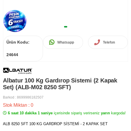
Ürün Kodu:
Whatsapp
Telefon
24644
Albatur 100 Kg Gardırop Sistemi (2 Kapak
Set) (ALB-M02 8250 SFT)
Barkod
:
8699986182507
Stok Miktarı
:
0
6 saat 10 dakika 1 saniye
içerisinde sipariş verirseniz
yarın
kargoda!
ALB 8250 SFT 100 KG GARDROP SİSTEMİ - 2 KAPAK SET