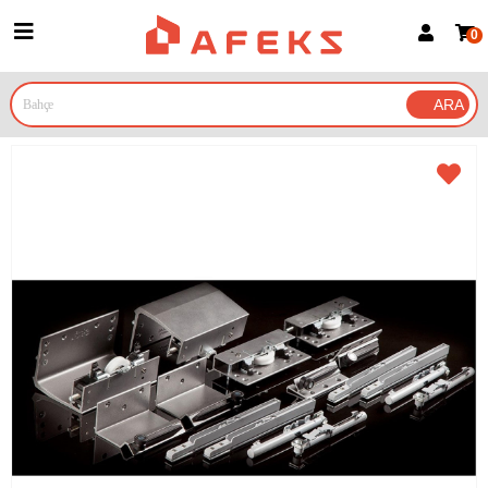
0
Üye Girişi
Üye Ol
Google İle Bağlan