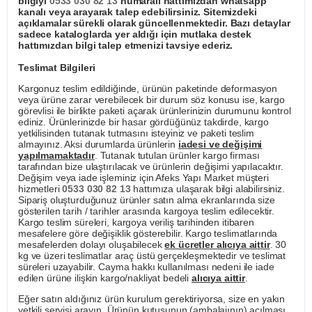
bilgiyi
0533 030 82 13
numaralı hattımızdan whatsapp
kanalı veya arayarak talep edebilirsiniz. Sitemizdeki
açıklamalar sürekli olarak güncellenmektedir. Bazı detaylar
sadece kataloglarda yer aldığı için mutlaka destek
hattımızdan bilgi talep etmenizi tavsiye ederiz.
Teslimat Bilgileri
Kargonuz teslim edildiğinde, ürünün paketinde deformasyon
veya ürüne zarar verebilecek bir durum söz konusu ise, kargo
görevlisi ile birlikte paketi açarak ürünlerinizin durumunu kontrol
ediniz. Ürünlerinizde bir hasar gördüğünüz takdirde, kargo
yetkilisinden tutanak tutmasını isteyiniz ve paketi teslim
almayınız. Aksi durumlarda ürünlerin
iadesi ve değişimi
yapılmamaktadır
. Tutanak tutulan ürünler kargo firması
tarafından bize ulaştırılacak ve ürünlerin değişimi yapılacaktır.
Değişim veya iade işleminiz için Afeks Yapı Market müşteri
hizmetleri
0533 030 82 13
hattımıza ulaşarak bilgi alabilirsiniz.
Sipariş oluşturduğunuz ürünler satın alma ekranlarında size
gösterilen tarih / tarihler arasında kargoya teslim edilecektir.
Kargo teslim süreleri, kargoya veriliş tarihinden itibaren
mesafelere göre değişiklik gösterebilir. Kargo teslimatlarında
mesafelerden dolayı oluşabilecek
ek ücretler alıcıya aittir
. 30
kg ve üzeri teslimatlar araç üstü gerçekleşmektedir ve teslimat
süreleri uzayabilir. Cayma hakkı kullanılması nedeni ile iade
edilen ürüne ilişkin kargo/nakliyat bedeli
alıcıya aittir
.
Eğer satın aldığınız ürün kurulum gerektiriyorsa, size en yakın
yetkili servisi arayın. Ürünün kutusunun (ambalajının) açılması