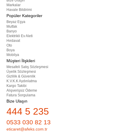
Bize Ulaşın
Markalar
Havale Bildirimi
Popüler Kategoriler
Beyaz Eşya
Mutfak
Banyo
Elektrikli Ev Aleti
Hırdavat
Oto
Boya
Mobilya
Müşteri İlişkileri
Mesafeli Satış Sözleşmesi
Üyelik Sözleşmesi
Gizlilik & Güvenlik
K.V.K.K Aydınlatma
Kargo Takibi
Alışverişsiz Ödeme
Fatura Sorgulama
Bize Ulaşın
444 5 235
0533 030 82 13
eticaret@afeks.com.tr