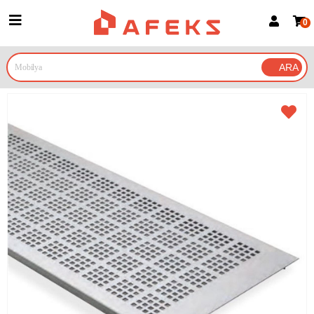
0
Üye Girişi
Üye Ol
Google İle Bağlan