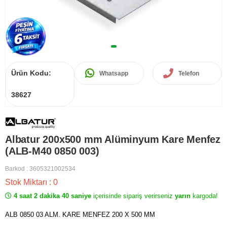
Ürün Kodu:
Whatsapp
Telefon
38627
Albatur 200x500 mm Alüminyum Kare Menfez
(ALB-M40 0850 003)
Barkod
:
3605321002534
Stok Miktarı
:
0
4 saat 2 dakika 40 saniye
içerisinde sipariş verirseniz
yarın
kargoda!
ALB 0850 03 ALM. KARE MENFEZ 200 X 500 MM