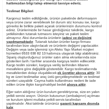
hattımızdan bilgi talep etmenizi tavsiye ederiz.
Teslimat Bilgileri
Kargonuz teslim edildiğinde, ürünün paketinde deformasyon
veya ürüne zarar verebilecek bir durum söz konusu ise, kargo
görevlisi ile birlikte paketi açarak ürünlerinizin durumunu kontrol
ediniz. Ürünlerinizde bir hasar gördüğünüz takdirde, kargo
yetkilisinden tutanak tutmasını isteyiniz ve paketi teslim
almayınız. Aksi durumlarda ürünlerin
iadesi ve değişimi
yapılmamaktadır
. Tutanak tutulan ürünler kargo firması
tarafından bize ulaştırılacak ve ürünlerin değişimi yapılacaktır.
Değişim veya iade işleminiz için Afeks Yapı Market müşteri
hizmetleri
0533 030 82 13
hattımıza ulaşarak bilgi alabilirsiniz.
Sipariş oluşturduğunuz ürünler satın alma ekranlarında size
gösterilen tarih / tarihler arasında kargoya teslim edilecektir.
Kargo teslim süreleri, kargoya veriliş tarihinden itibaren
mesafelere göre değişiklik gösterebilir. Kargo teslimatlarında
mesafelerden dolayı oluşabilecek
ek ücretler alıcıya aittir
. 30
kg ve üzeri teslimatlar araç üstü gerçekleşmektedir ve teslimat
süreleri uzayabilir. Cayma hakkı kullanılması nedeni ile iade
edilen ürüne ilişkin kargo/nakliyat bedeli
alıcıya aittir
.
Eğer satın aldığınız ürün kurulum gerektiriyorsa, size en yakın
yetkili servisi arayın. Ürünün kutusunun (ambalajının) açılması
ve kurulum işlemi mutlaka yetkili servis tarafından
yapılmalıdır. Aksi taktirde ürününüz
garanti kapsamı dışında
kalır
.