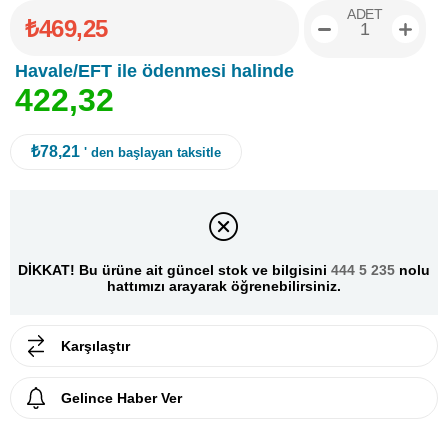
ADET
₺469,25
Havale/EFT ile ödenmesi halinde
4
2
2
,
3
2
₺78,21
' den başlayan taksitle
DİKKAT! Bu ürüne ait güncel stok ve bilgisini
444 5 235
nolu
hattımızı arayarak öğrenebilirsiniz.
Karşılaştır
Gelince Haber Ver