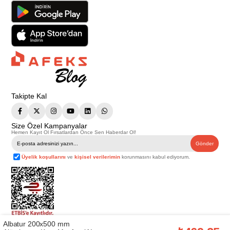
Takipte Kal
Size Özel Kampanyalar
Hemen Kayıt Ol Fırsatlardan Önce Sen Haberdar Ol!
Gönder
Üyelik koşullarını
ve
kişisel verilerimin
korunmasını kabul ediyorum.
Albatur 200x500 mm
Telif Hakkı © 2026
Afeks Yapı Market
. Tüm hakları saklıdır.