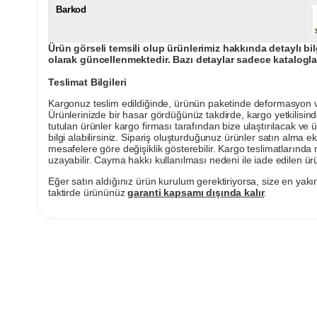
Barkod
Ürün görseli temsili olup ürünlerimiz hakkında detaylı bil
olarak güncellenmektedir. Bazı detaylar sadece kataloglar
Teslimat Bilgileri
Kargonuz teslim edildiğinde, ürünün paketinde deformasyon vey
Ürünlerinizde bir hasar gördüğünüz takdirde, kargo yetkilisind
tutulan ürünler kargo firması tarafından bize ulaştırılacak ve 
bilgi alabilirsiniz. Sipariş oluşturduğunuz ürünler satın alma ek
mesafelere göre değişiklik gösterebilir. Kargo teslimatlarınd
uzayabilir. Cayma hakkı kullanılması nedeni ile iade edilen ürü
Eğer satın aldığınız ürün kurulum gerektiriyorsa, size en yakın
taktirde ürününüz
garanti kapsamı dışında kalır
.