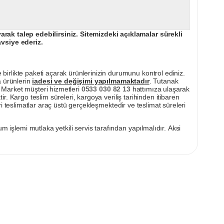
ak talep edebilirsiniz. Sitemizdeki açıklamalar sürekli
avsiye ederiz.
irlikte paketi açarak ürünlerinizin durumunu kontrol ediniz.
a ürünlerin
iadesi ve değişimi yapılmamaktadır
. Tutanak
pı Market müşteri hizmetleri
0533 030 82 13
hattımıza ulaşarak
ir. Kargo teslim süreleri, kargoya veriliş tarihinden itibaren
i teslimatlar araç üstü gerçekleşmektedir ve teslimat süreleri
m işlemi mutlaka yetkili servis tarafından yapılmalıdır. Aksi