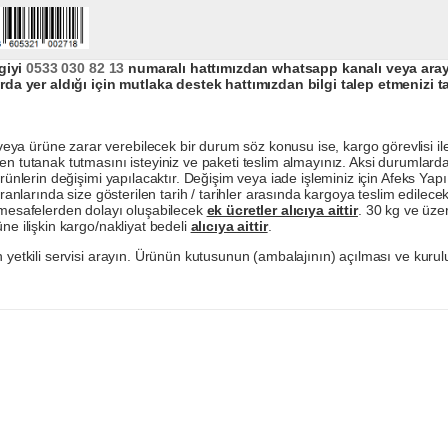
giyi
0533 030 82 13
numaralı hattımızdan whatsapp kanalı veya arayar
da yer aldığı için mutlaka destek hattımızdan bilgi talep etmenizi t
a ürüne zarar verebilecek bir durum söz konusu ise, kargo görevlisi ile b
en tutanak tutmasını isteyiniz ve paketi teslim almayınız. Aksi durumlard
ürünlerin değişimi yapılacaktır. Değişim veya iade işleminiz için Afeks Ya
ranlarında size gösterilen tarih / tarihler arasında kargoya teslim edilecekt
a mesafelerden dolayı oluşabilecek
ek ücretler alıcıya aittir
. 30 kg ve üzer
ne ilişkin kargo/nakliyat bedeli
alıcıya aittir
.
 yetkili servisi arayın. Ürünün kutusunun (ambalajının) açılması ve kurulu