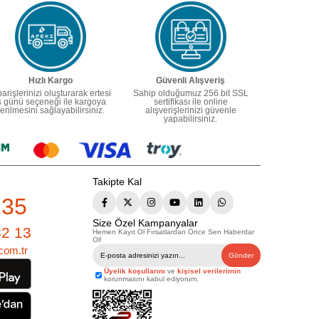
Hızlı Kargo
Güvenli Alışveriş
parişlerinizi oluşturarak ertesi
Sahip olduğumuz 256 bit SSL
ş günü seçeneği ile kargoya
sertifikası ile online
erilmesini sağlayabilirsiniz.
alışverişlerinizi güvenle
yapabilirsiniz.
Takipte Kal
235
Size Özel Kampanyalar
82 13
Hemen Kayıt Ol Fırsatlardan Önce Sen Haberdar
Ol!
com.tr
Gönder
Üyelik koşullarını
ve
kişisel verilerimin
korunmasını kabul ediyorum.