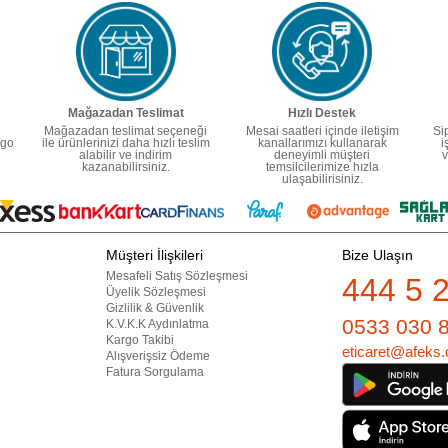
Mağazadan Teslimat
Hızlı Destek
Mağazadan teslimat seçeneği
Mesai saatleri içinde iletişim
Si
rgo
ile ürünlerinizi daha hızlı teslim
kanallarımızı kullanarak
i
alabilir ve indirim
deneyimli müşteri
v
kazanabilirsiniz.
temsilcilerimize hızla
ulaşabilirisiniz.
Müşteri İlişkileri
Bize Ulaşın
Mesafeli Satış Sözleşmesi
444 5 
Üyelik Sözleşmesi
Gizlilik & Güvenlik
0533 030 
K.V.K.K Aydınlatma
Kargo Takibi
eticaret@afeks.
Alışverişsiz Ödeme
Fatura Sorgulama