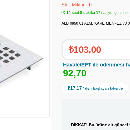
Stok Miktarı
:
0
14 saat 8 dakika 17
saniye içerisinde
ALB 0950 01 ALM. KARE MENFEZ 70 
₺103,00
Havale/EFT ile ödenmesi h
9
2
,
7
0
₺17,17
' den başlayan taksitle
DİKKAT! Bu ürüne ait güncel s