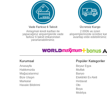
Vade Farksız 6 Taksit
Ücretsiz Kargo
Anlaşmalı kredi kartları ile
2.000₺ ve üzeri
yapacağınız alışverişlerde vade
alışverişlerinizde ücretsiz ka
farksız 6 taksit imkanından
avantajı elde edebilirsiniz.
yararlanabilirsiniz.
Kurumsal
Popüler Kategoriler
Anasayfa
Beyaz Eşya
Hakkımızda
Mutfak
Mağazalarımız
Banyo
Bize Ulaşın
Elektrikli Ev Aleti
Markalar
Hırdavat
Havale Bildirimi
Oto
Boya
Mobilya