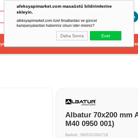
afeksyapimarket.com masaüstü bildirimlerine
ekleyin.
Toptan
afeksyapimarket.com özel fırsatlardan ve güncel
kampanyalardan haberiniz olsun ister misiniz?
Daha Sonra
Evet
ya
Elektrikli El Aleti
Aydınlatma ve Elektrik
Dekorasyon ve Ev Gere
Albatur 70x200 mm 
M40 0950 001)
Barkod
:
3605321002718