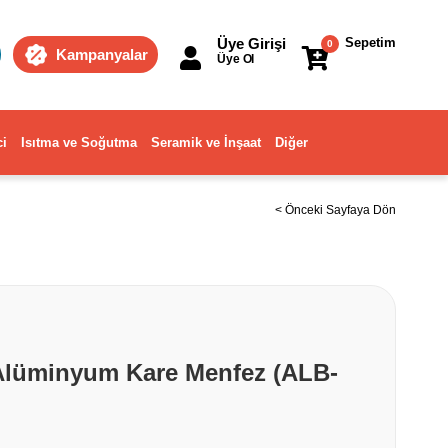
Üye Girişi
Sepetim
0
Kampanyalar
Üye Ol
ci
Isıtma ve Soğutma
Seramik ve İnşaat
Diğer
< Önceki Sayfaya Dön
Alüminyum Kare Menfez (ALB-