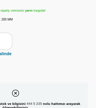
 sipariş verirseniz
yarın
kargoda!
X 200 MM
alinde
tok ve bilgisini
444 5 235
nolu hattımızı arayarak
öğrenebilirsiniz.