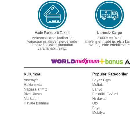
Vade Farksız 6 Taksit
Ücretsiz Kargo
Anlaşmalı kredi kartları ile
2.000₺ ve üzeri
yapacağınız alışverişlerde vade
alışverişlerinizde ücretsiz ka
farksız 6 taksit imkanından
avantajı elde edebilirsiniz.
yararlanabilirsiniz.
Kurumsal
Popüler Kategoriler
Anasayfa
Beyaz Eşya
Hakkımızda
Mutfak
Mağazalarımız
Banyo
Bize Ulaşın
Elektrikli Ev Aleti
Markalar
Hırdavat
Havale Bildirimi
Oto
Boya
Mobilya