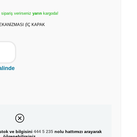
e sipariş verirseniz
yarın
kargoda!
EKANİZMASI (İÇ KAPAK
alinde
tok ve bilgisini
444 5 235
nolu hattımızı arayarak
öğrenebilirsiniz.