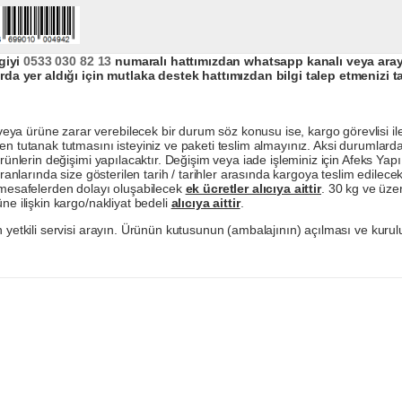
giyi
0533 030 82 13
numaralı hattımızdan whatsapp kanalı veya arayar
da yer aldığı için mutlaka destek hattımızdan bilgi talep etmenizi t
a ürüne zarar verebilecek bir durum söz konusu ise, kargo görevlisi ile b
en tutanak tutmasını isteyiniz ve paketi teslim almayınız. Aksi durumlard
ürünlerin değişimi yapılacaktır. Değişim veya iade işleminiz için Afeks Ya
ranlarında size gösterilen tarih / tarihler arasında kargoya teslim edilecekt
a mesafelerden dolayı oluşabilecek
ek ücretler alıcıya aittir
. 30 kg ve üzer
ne ilişkin kargo/nakliyat bedeli
alıcıya aittir
.
 yetkili servisi arayın. Ürünün kutusunun (ambalajının) açılması ve kurulu