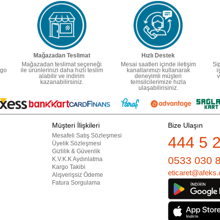
Mağazadan Teslimat
Hızlı Destek
Mağazadan teslimat seçeneği
Mesai saatleri içinde iletişim
Si
rgo
ile ürünlerinizi daha hızlı teslim
kanallarımızı kullanarak
i
alabilir ve indirim
deneyimli müşteri
v
kazanabilirsiniz.
temsilcilerimize hızla
ulaşabilirisiniz.
Müşteri İlişkileri
Bize Ulaşın
Mesafeli Satış Sözleşmesi
444 5 
Üyelik Sözleşmesi
Gizlilik & Güvenlik
0533 030 
K.V.K.K Aydınlatma
Kargo Takibi
eticaret@afeks.
Alışverişsiz Ödeme
Fatura Sorgulama