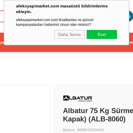
afeksyapimarket.com masaüstü bildirimlerine
ekleyin.
Toptan
afeksyapimarket.com özel fırsatlardan ve güncel
kampanyalardan haberiniz olsun ister misiniz?
Daha Sonra
Evet
ya
Elektrikli El Aleti
Aydınlatma ve Elektrik
Dekorasyon ve Ev Gere
Albatur 75 Kg Sürme
Kapak) (ALB-8060)
Barkod
:
8699010004942