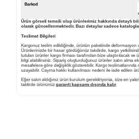
Barkod
Ürün görseli temsili olup ürünlerimiz hakkında detaylı bil
olarak güncellenmektedir. Bazı detaylar sadece kataloglar
Teslimat Bilgileri
Kargonuz teslim edildiğinde, ürünün paketinde deformasyon vey
Ürünlerinizde bir hasar gördüğünüz takdirde, kargo yetkilisind
tutulan ürünler kargo firması tarafından bize ulaştırılacak ve 
bilgi alabilirsiniz. Sipariş oluşturduğunuz ürünler satın alma ek
mesafelere göre değişiklik gösterebilir. Kargo teslimatlarınd
uzayabilir. Cayma hakkı kullanılması nedeni ile iade edilen ürü
Eğer satın aldığınız ürün kurulum gerektiriyorsa, size en yakın
taktirde ürününüz
garanti kapsamı dışında kalır
.