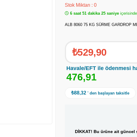
Stok Miktarı
:
0
6 saat 51 dakika 25 saniye
içerisind
ALB 8060 75 KG SÜRME GARDROP M
₺529,90
Havale/EFT ile ödenmesi h
4
7
6
,
9
1
₺88,32
' den başlayan taksitle
DİKKAT! Bu ürüne ait güncel s