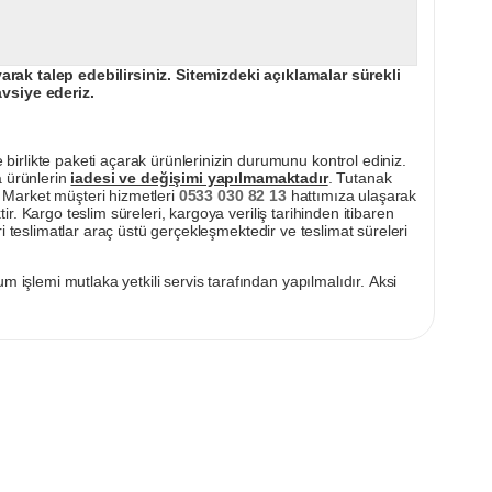
ak talep edebilirsiniz. Sitemizdeki açıklamalar sürekli
avsiye ederiz.
irlikte paketi açarak ürünlerinizin durumunu kontrol ediniz.
a ürünlerin
iadesi ve değişimi yapılmamaktadır
. Tutanak
pı Market müşteri hizmetleri
0533 030 82 13
hattımıza ulaşarak
ir. Kargo teslim süreleri, kargoya veriliş tarihinden itibaren
i teslimatlar araç üstü gerçekleşmektedir ve teslimat süreleri
m işlemi mutlaka yetkili servis tarafından yapılmalıdır. Aksi