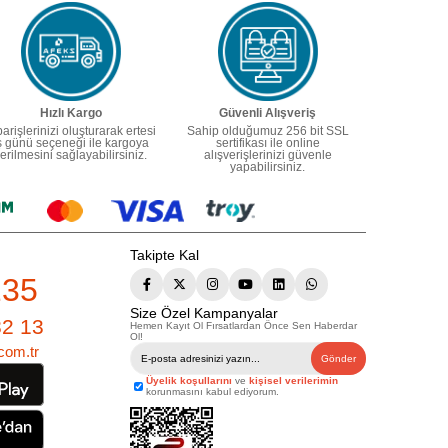
Hızlı Kargo
Güvenli Alışveriş
parişlerinizi oluşturarak ertesi
Sahip olduğumuz 256 bit SSL
ş günü seçeneği ile kargoya
sertifikası ile online
erilmesini sağlayabilirsiniz.
alışverişlerinizi güvenle
yapabilirsiniz.
Takipte Kal
235
Size Özel Kampanyalar
82 13
Hemen Kayıt Ol Fırsatlardan Önce Sen Haberdar
Ol!
com.tr
Gönder
Üyelik koşullarını
ve
kişisel verilerimin
korunmasını kabul ediyorum.