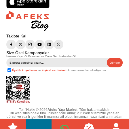
Takipte Kal
Size Özel Kampanyalar
Hemen Kayıt Ol Fırsatlardan Önce Sen Haberdar Ol!
Gönder
Üyelik koşullarını
ve
kişisel verilerimin
korunmasını kabul ediyorum.
Telif Hakkı © 2026
Afeks Yapı Market
. Tüm hakları saklıdır.
Bu web sitesindeki tüm ürünler ticari amaçlıdır. Web sitemizde yer alan
görsel ve yazılı içerikler firmamıza ait olup, firmamızın yazılı izni alınmadan
hiçbir yazılı/görsel içerik, logo, kopyalanamaz, kaynak gösterilemez ve
başka yerlerde kullanılamaz. İçeriklerin izin alınmadan kopyalanması ve
kullanılması 5846 sayılı Fikir ve Sanat Eserleri Yasasına göre suçtur.