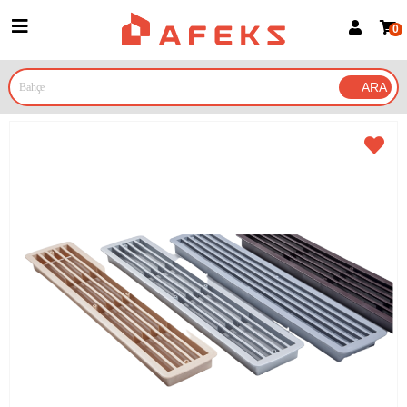
0
Üye Girişi
Üye Ol
Google İle Bağlan