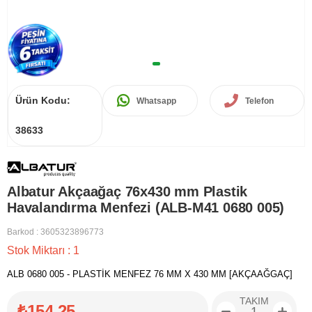
Ürün Kodu:
Whatsapp
Telefon
38633
Albatur Akçaağaç 76x430 mm Plastik
Havalandırma Menfezi (ALB-M41 0680 005)
Barkod
:
3605323896773
Stok Miktarı
:
1
ALB 0680 005 - PLASTİK MENFEZ 76 MM X 430 MM [AKÇAAĞGAÇ]
TAKIM
₺154,25