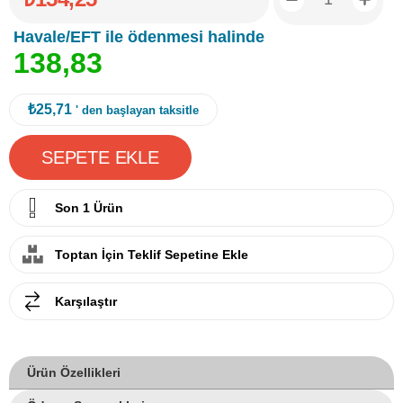
Havale/EFT ile ödenmesi halinde
1
3
8
,
8
3
₺25,71
' den başlayan taksitle
Son 1 Ürün
Toptan İçin Teklif Sepetine Ekle
Karşılaştır
Ürün Özellikleri