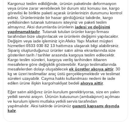
Kargonuz teslim edildiğinde, ürünün paketinde deformasyon
veya ürüne zarar verebilecek bir durum söz konusu ise, kargo
görevlisi ile birlikte paketi açarak ürünlerinizin durumunu kontrol
ediniz. Ürünlerinizde bir hasar gördüğünüz takdirde, kargo
yetkilisinden tutanak tutmasını isteyiniz ve paketi teslim
almayınız. Aksi durumlarda ürünlerin
iadesi ve değişimi
yapılmamaktadır
. Tutanak tutulan ürünler kargo firması
tarafından bize ulaştırılacak ve ürünlerin değişimi yapılacaktır.
Değişim veya iade işleminiz için Afeks Yapı Market müşteri
hizmetleri
0533 030 82 13
hattımıza ulaşarak bilgi alabilirsiniz.
Sipariş oluşturduğunuz ürünler satın alma ekranlarında size
gösterilen tarih / tarihler arasında kargoya teslim edilecektir.
Kargo teslim süreleri, kargoya veriliş tarihinden itibaren
mesafelere göre değişiklik gösterebilir. Kargo teslimatlarında
mesafelerden dolayı oluşabilecek
ek ücretler alıcıya aittir
. 30
kg ve üzeri teslimatlar araç üstü gerçekleşmektedir ve teslimat
süreleri uzayabilir. Cayma hakkı kullanılması nedeni ile iade
edilen ürüne ilişkin kargo/nakliyat bedeli
alıcıya aittir
.
Eğer satın aldığınız ürün kurulum gerektiriyorsa, size en yakın
yetkili servisi arayın. Ürünün kutusunun (ambalajının) açılması
ve kurulum işlemi mutlaka yetkili servis tarafından
yapılmalıdır. Aksi taktirde ürününüz
garanti kapsamı dışında
kalır
.