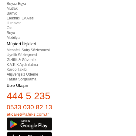
Beyaz Eşya
Mutfak
Banyo
Elektrikli Ev Aleti
Hırdavat
Oto
Boya
Mobilya
Müşteri İlişkileri
Mesafeli Satış Sözleşmesi
Üyelik Sözleşmesi
Gizlilik & Güvenlik
K.V.K.K Aydınlatma
Kargo Takibi
Alışverişsiz Ödeme
Fatura Sorgulama
Bize Ulaşın
444 5 235
0533 030 82 13
eticaret@afeks.com.tr