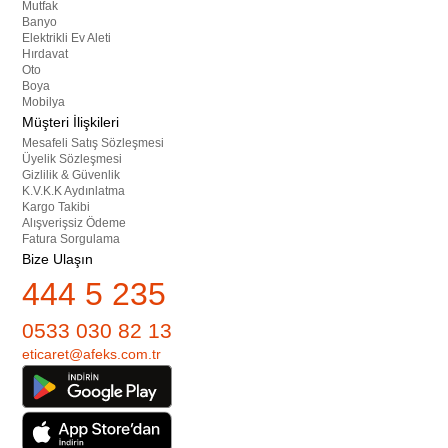
Mutfak
Banyo
Elektrikli Ev Aleti
Hırdavat
Oto
Boya
Mobilya
Müşteri İlişkileri
Mesafeli Satış Sözleşmesi
Üyelik Sözleşmesi
Gizlilik & Güvenlik
K.V.K.K Aydınlatma
Kargo Takibi
Alışverişsiz Ödeme
Fatura Sorgulama
Bize Ulaşın
444 5 235
0533 030 82 13
eticaret@afeks.com.tr