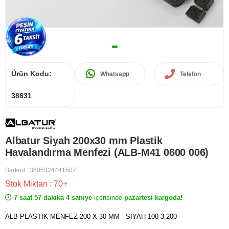
Ürün Kodu:
Whatsapp
Telefon
38631
Albatur Siyah 200x30 mm Plastik
Havalandırma Menfezi (ALB-M41 0600 006)
Barkod
:
3605324441507
Stok Miktarı
:
70+
7 saat 57 dakika 4 saniye
içerisinde
pazartesi kargoda!
ALB PLASTİK MENFEZ 200 X 30 MM - SİYAH 100 3.200