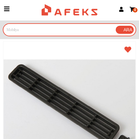
0
Üye Girişi
Üye Ol
Google İle Bağlan