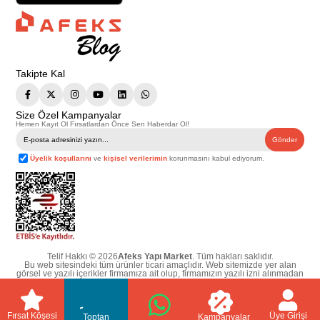
Takipte Kal
Size Özel Kampanyalar
Hemen Kayıt Ol Fırsatlardan Önce Sen Haberdar Ol!
Gönder
Üyelik koşullarını
ve
kişisel verilerimin
korunmasını kabul ediyorum.
Telif Hakkı © 2026
Afeks Yapı Market
. Tüm hakları saklıdır.
Bu web sitesindeki tüm ürünler ticari amaçlıdır. Web sitemizde yer alan
görsel ve yazılı içerikler firmamıza ait olup, firmamızın yazılı izni alınmadan
hiçbir yazılı/görsel içerik, logo, kopyalanamaz, kaynak gösterilemez ve
başka yerlerde kullanılamaz. İçeriklerin izin alınmadan kopyalanması ve
kullanılması 5846 sayılı Fikir ve Sanat Eserleri Yasasına göre suçtur.
Fırsat Köşesi
Üye Girişi
Toptan
Kampanyalar