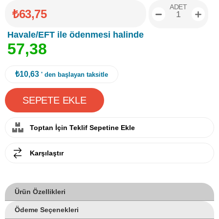
ADET
₺63,75
Havale/EFT ile ödenmesi halinde
5
7
,
3
8
₺10,63
' den başlayan taksitle
Toptan İçin Teklif Sepetine Ekle
Karşılaştır
Ürün Özellikleri
Ödeme Seçenekleri