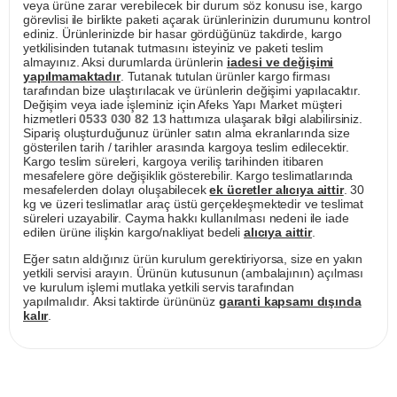
veya ürüne zarar verebilecek bir durum söz konusu ise, kargo
görevlisi ile birlikte paketi açarak ürünlerinizin durumunu kontrol
ediniz. Ürünlerinizde bir hasar gördüğünüz takdirde, kargo
yetkilisinden tutanak tutmasını isteyiniz ve paketi teslim
almayınız. Aksi durumlarda ürünlerin
iadesi ve değişimi
yapılmamaktadır
. Tutanak tutulan ürünler kargo firması
tarafından bize ulaştırılacak ve ürünlerin değişimi yapılacaktır.
Değişim veya iade işleminiz için Afeks Yapı Market müşteri
hizmetleri
0533 030 82 13
hattımıza ulaşarak bilgi alabilirsiniz.
Sipariş oluşturduğunuz ürünler satın alma ekranlarında size
gösterilen tarih / tarihler arasında kargoya teslim edilecektir.
Kargo teslim süreleri, kargoya veriliş tarihinden itibaren
mesafelere göre değişiklik gösterebilir. Kargo teslimatlarında
mesafelerden dolayı oluşabilecek
ek ücretler alıcıya aittir
. 30
kg ve üzeri teslimatlar araç üstü gerçekleşmektedir ve teslimat
süreleri uzayabilir. Cayma hakkı kullanılması nedeni ile iade
edilen ürüne ilişkin kargo/nakliyat bedeli
alıcıya aittir
.
Eğer satın aldığınız ürün kurulum gerektiriyorsa, size en yakın
yetkili servisi arayın. Ürünün kutusunun (ambalajının) açılması
ve kurulum işlemi mutlaka yetkili servis tarafından
yapılmalıdır. Aksi taktirde ürününüz
garanti kapsamı dışında
kalır
.