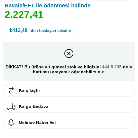
Havale/EFT ile ödenmesi halinde
2
.
2
2
7
,
4
1
₺412,48
' den başlayan taksitle
DİKKAT! Bu ürüne ait güncel stok ve bilgisini
444 5 235
nolu
hattımızı arayarak öğrenebilirsiniz.
Karşılaştır
Kargo Bedava
Gelince Haber Ver