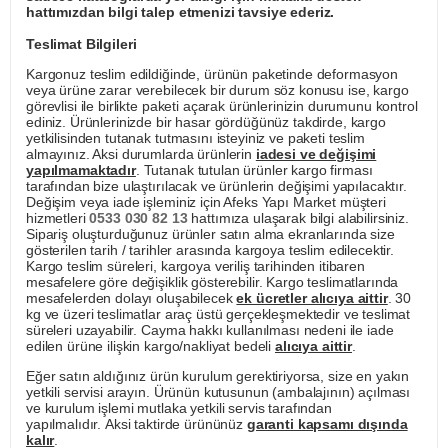
hattımızdan bilgi talep etmenizi tavsiye ederiz.
Teslimat Bilgileri
Kargonuz teslim edildiğinde, ürünün paketinde deformasyon
veya ürüne zarar verebilecek bir durum söz konusu ise, kargo
görevlisi ile birlikte paketi açarak ürünlerinizin durumunu kontrol
ediniz. Ürünlerinizde bir hasar gördüğünüz takdirde, kargo
yetkilisinden tutanak tutmasını isteyiniz ve paketi teslim
almayınız. Aksi durumlarda ürünlerin
iadesi ve değişimi
yapılmamaktadır
. Tutanak tutulan ürünler kargo firması
tarafından bize ulaştırılacak ve ürünlerin değişimi yapılacaktır.
Değişim veya iade işleminiz için Afeks Yapı Market müşteri
hizmetleri
0533 030 82 13
hattımıza ulaşarak bilgi alabilirsiniz.
Sipariş oluşturduğunuz ürünler satın alma ekranlarında size
gösterilen tarih / tarihler arasında kargoya teslim edilecektir.
Kargo teslim süreleri, kargoya veriliş tarihinden itibaren
mesafelere göre değişiklik gösterebilir. Kargo teslimatlarında
mesafelerden dolayı oluşabilecek
ek ücretler alıcıya aittir
. 30
kg ve üzeri teslimatlar araç üstü gerçekleşmektedir ve teslimat
süreleri uzayabilir. Cayma hakkı kullanılması nedeni ile iade
edilen ürüne ilişkin kargo/nakliyat bedeli
alıcıya aittir
.
Eğer satın aldığınız ürün kurulum gerektiriyorsa, size en yakın
yetkili servisi arayın. Ürünün kutusunun (ambalajının) açılması
ve kurulum işlemi mutlaka yetkili servis tarafından
yapılmalıdır. Aksi taktirde ürününüz
garanti kapsamı dışında
kalır
.