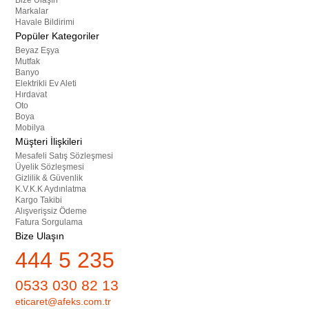
Bize Ulaşın
Markalar
Havale Bildirimi
Popüler Kategoriler
Beyaz Eşya
Mutfak
Banyo
Elektrikli Ev Aleti
Hırdavat
Oto
Boya
Mobilya
Müşteri İlişkileri
Mesafeli Satış Sözleşmesi
Üyelik Sözleşmesi
Gizlilik & Güvenlik
K.V.K.K Aydınlatma
Kargo Takibi
Alışverişsiz Ödeme
Fatura Sorgulama
Bize Ulaşın
444 5 235
0533 030 82 13
eticaret@afeks.com.tr