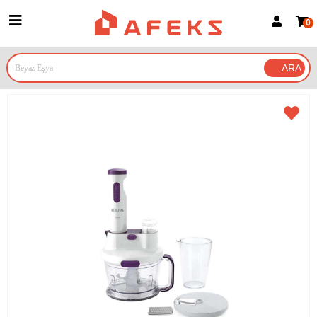
0
Üye Girişi
Üye Ol
Google İle Bağlan