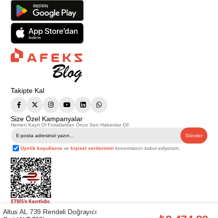
Takipte Kal
Size Özel Kampanyalar
Hemen Kayıt Ol Fırsatlardan Önce Sen Haberdar Ol!
Gönder
Üyelik koşullarını
ve
kişisel verilerimin
korunmasını kabul ediyorum.
Altus AL 739 Rendeli Doğrayıcı
Telif Hakkı © 2026
Afeks Yapı Market
. Tüm hakları saklıdır.