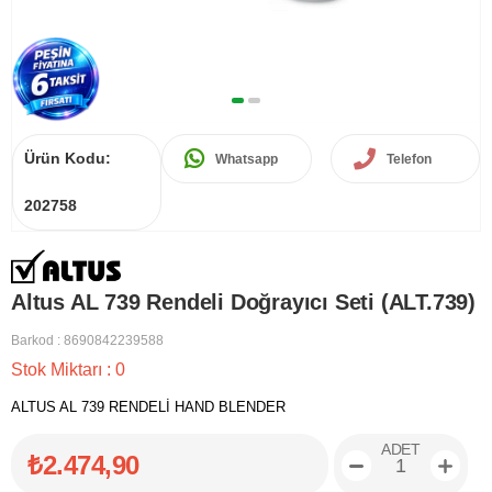
Ürün Kodu:
Whatsapp
Telefon
202758
Altus AL 739 Rendeli Doğrayıcı Seti (ALT.739)
Barkod
:
8690842239588
Stok Miktarı
:
0
ALTUS AL 739 RENDELİ HAND BLENDER
ADET
₺2.474,90