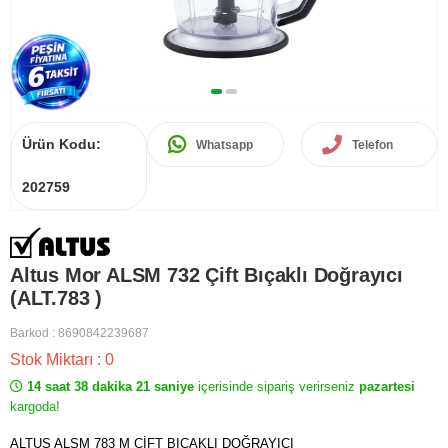
Ürün Kodu:
Whatsapp
Telefon
202759
Altus Mor ALSM 732 Çift Bıçaklı Doğrayıcı
(ALT.783 )
Barkod
:
8690842239687
Stok Miktarı
:
0
14 saat 38 dakika 21 saniye
içerisinde sipariş verirseniz
pazartesi
kargoda!
ALTUS ALSM 783 M ÇİFT BIÇAKLI DOĞRAYICI