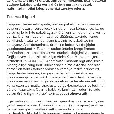
açıklamalar sürekli olarak güncellenmektedir. Bazı detaylar
sadece kataloglarda yer aldığı için mutlaka destek
hattımızdan bilgi talep etmenizi tavsiye ederiz.
Teslimat Bilgileri
Kargonuz teslim edildiğinde, ürünün paketinde deformasyon
veya ürüne zarar verebilecek bir durum söz konusu ise, kargo
görevlisi ile birlikte paketi açarak ürünlerinizin durumunu kontrol
ediniz. Ürünlerinizde bir hasar gördüğünüz takdirde, kargo
yetkilisinden tutanak tutmasını isteyiniz ve paketi teslim
almayınız. Aksi durumlarda ürünlerin
iadesi ve değişimi
yapılmamaktadır
. Tutanak tutulan ürünler kargo firması
tarafından bize ulaştırılacak ve ürünlerin değişimi yapılacaktır.
Değişim veya iade işleminiz için Afeks Yapı Market müşteri
hizmetleri
0533 030 82 13
hattımıza ulaşarak bilgi alabilirsiniz.
Sipariş oluşturduğunuz ürünler satın alma ekranlarında size
gösterilen tarih / tarihler arasında kargoya teslim edilecektir.
Kargo teslim süreleri, kargoya veriliş tarihinden itibaren
mesafelere göre değişiklik gösterebilir. Kargo teslimatlarında
mesafelerden dolayı oluşabilecek
ek ücretler alıcıya aittir
. 30
kg ve üzeri teslimatlar araç üstü gerçekleşmektedir ve teslimat
süreleri uzayabilir. Cayma hakkı kullanılması nedeni ile iade
edilen ürüne ilişkin kargo/nakliyat bedeli
alıcıya aittir
.
Eğer satın aldığınız ürün kurulum gerektiriyorsa, size en yakın
yetkili servisi arayın. Ürünün kutusunun (ambalajının) açılması
ve kurulum işlemi mutlaka yetkili servis tarafından
yapılmalıdır. Aksi taktirde ürününüz
garanti kapsamı dışında