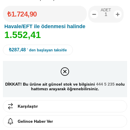
ADET
₺1.724,90
Havale/EFT ile ödenmesi halinde
1
.
5
5
2
,
4
1
₺287,48
' den başlayan taksitle
DİKKAT! Bu ürüne ait güncel stok ve bilgisini
444 5 235
nolu
hattımızı arayarak öğrenebilirsiniz.
Karşılaştır
Gelince Haber Ver