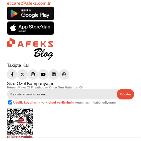
eticaret@afeks.com.tr
Takipte Kal
Size Özel Kampanyalar
Hemen Kayıt Ol Fırsatlardan Önce Sen Haberdar Ol!
Gönder
Üyelik koşullarını
ve
kişisel verilerimin
korunmasını kabul ediyorum.