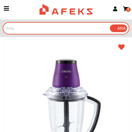
0
Üye Girişi
Üye Ol
Google İle Bağlan