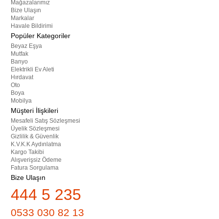
Mağazalarımız
Bize Ulaşın
Markalar
Havale Bildirimi
Popüler Kategoriler
Beyaz Eşya
Mutfak
Banyo
Elektrikli Ev Aleti
Hırdavat
Oto
Boya
Mobilya
Müşteri İlişkileri
Mesafeli Satış Sözleşmesi
Üyelik Sözleşmesi
Gizlilik & Güvenlik
K.V.K.K Aydınlatma
Kargo Takibi
Alışverişsiz Ödeme
Fatura Sorgulama
Bize Ulaşın
444 5 235
0533 030 82 13