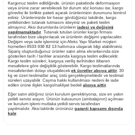
Kargonuz teslim edildiğinde, ürünün paketinde deformasyon
veya ürüne zarar verebilecek bir durum söz konusu ise, kargo
görevlisi ile birlikte paketi açarak ürünlerinizin durumunu kontrol
ediniz. Ürünlerinizde bir hasar gördüğünüz takdirde, kargo
yetkilisinden tutanak tutmasını isteyiniz ve paketi teslim
almayınız. Aksi durumlarda ürünlerin
iadesi ve değişimi
yapılmamaktadır
. Tutanak tutulan ürünler kargo firması
tarafından bize ulaştırılacak ve ürünlerin değişimi yapılacaktır.
Değişim veya iade işleminiz için Afeks Yapı Market müşteri
hizmetleri
0533 030 82 13
hattımıza ulaşarak bilgi alabilirsiniz.
Sipariş oluşturduğunuz ürünler satın alma ekranlarında size
gösterilen tarih / tarihler arasında kargoya teslim edilecektir.
Kargo teslim süreleri, kargoya veriliş tarihinden itibaren
mesafelere göre değişiklik gösterebilir. Kargo teslimatlarında
mesafelerden dolayı oluşabilecek
ek ücretler alıcıya aittir
. 30
kg ve üzeri teslimatlar araç üstü gerçekleşmektedir ve teslimat
süreleri uzayabilir. Cayma hakkı kullanılması nedeni ile iade
edilen ürüne ilişkin kargo/nakliyat bedeli
alıcıya aittir
.
Eğer satın aldığınız ürün kurulum gerektiriyorsa, size en yakın
yetkili servisi arayın. Ürünün kutusunun (ambalajının) açılması
ve kurulum işlemi mutlaka yetkili servis tarafından
yapılmalıdır. Aksi taktirde ürününüz
garanti kapsamı dışında
kalır
.