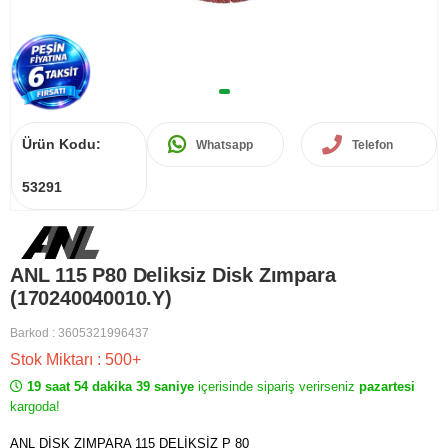
Ürün Kodu:
Whatsapp
Telefon
53291
ANL 115 P80 Deliksiz Disk Zımpara
(170240040010.Y)
Barkod
:
3605321996437
Stok Miktarı
:
500+
19 saat 54 dakika 39 saniye
içerisinde sipariş verirseniz
pazartesi
kargoda!
ANL DİSK ZIMPARA 115 DELİKSİZ P 80