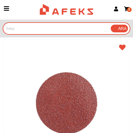
0
Üye Girişi
Üye Ol
Google İle Bağlan