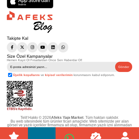
Takipte Kal
Size Özel Kampanyalar
Hemen Kayıt Ol Fırsatlardan Önce Sen Haberdar Ol!
Gönder
Üyelik koşullarını
ve
kişisel verilerimin
korunmasını kabul ediyorum.
Telif Hakkı © 2026
Afeks Yapı Market
. Tüm hakları saklıdır.
Bu web sitesindeki tüm ürünler ticari amaçlıdır. Web sitemizde yer alan
görsel ve yazılı içerikler firmamıza ait olup, firmamızın yazılı izni alınmadan
hiçbir yazılı/görsel içerik, logo, kopyalanamaz, kaynak gösterilemez ve
başka yerlerde kullanılamaz. İçeriklerin izin alınmadan kopyalanması ve
kullanılması 5846 sayılı Fikir ve Sanat Eserleri Yasasına göre suçtur.