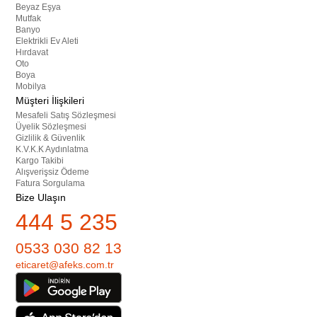
Beyaz Eşya
Mutfak
Banyo
Elektrikli Ev Aleti
Hırdavat
Oto
Boya
Mobilya
Müşteri İlişkileri
Mesafeli Satış Sözleşmesi
Üyelik Sözleşmesi
Gizlilik & Güvenlik
K.V.K.K Aydınlatma
Kargo Takibi
Alışverişsiz Ödeme
Fatura Sorgulama
Bize Ulaşın
444 5 235
0533 030 82 13
eticaret@afeks.com.tr