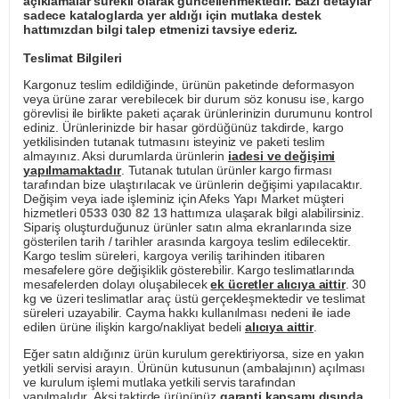
açıklamalar sürekli olarak güncellenmektedir. Bazı detaylar
sadece kataloglarda yer aldığı için mutlaka destek
hattımızdan bilgi talep etmenizi tavsiye ederiz.
Teslimat Bilgileri
Kargonuz teslim edildiğinde, ürünün paketinde deformasyon
veya ürüne zarar verebilecek bir durum söz konusu ise, kargo
görevlisi ile birlikte paketi açarak ürünlerinizin durumunu kontrol
ediniz. Ürünlerinizde bir hasar gördüğünüz takdirde, kargo
yetkilisinden tutanak tutmasını isteyiniz ve paketi teslim
almayınız. Aksi durumlarda ürünlerin
iadesi ve değişimi
yapılmamaktadır
. Tutanak tutulan ürünler kargo firması
tarafından bize ulaştırılacak ve ürünlerin değişimi yapılacaktır.
Değişim veya iade işleminiz için Afeks Yapı Market müşteri
hizmetleri
0533 030 82 13
hattımıza ulaşarak bilgi alabilirsiniz.
Sipariş oluşturduğunuz ürünler satın alma ekranlarında size
gösterilen tarih / tarihler arasında kargoya teslim edilecektir.
Kargo teslim süreleri, kargoya veriliş tarihinden itibaren
mesafelere göre değişiklik gösterebilir. Kargo teslimatlarında
mesafelerden dolayı oluşabilecek
ek ücretler alıcıya aittir
. 30
kg ve üzeri teslimatlar araç üstü gerçekleşmektedir ve teslimat
süreleri uzayabilir. Cayma hakkı kullanılması nedeni ile iade
edilen ürüne ilişkin kargo/nakliyat bedeli
alıcıya aittir
.
Eğer satın aldığınız ürün kurulum gerektiriyorsa, size en yakın
yetkili servisi arayın. Ürünün kutusunun (ambalajının) açılması
ve kurulum işlemi mutlaka yetkili servis tarafından
yapılmalıdır. Aksi taktirde ürününüz
garanti kapsamı dışında