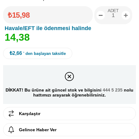
ADET
₺15,98
Havale/EFT ile ödenmesi halinde
1
4
,
3
8
₺2,66
' den başlayan taksitle
DİKKAT! Bu ürüne ait güncel stok ve bilgisini
444 5 235
nolu
hattımızı arayarak öğrenebilirsiniz.
Karşılaştır
Gelince Haber Ver