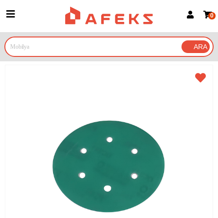
0
Üye Girişi
Üye Ol
Google İle Bağlan