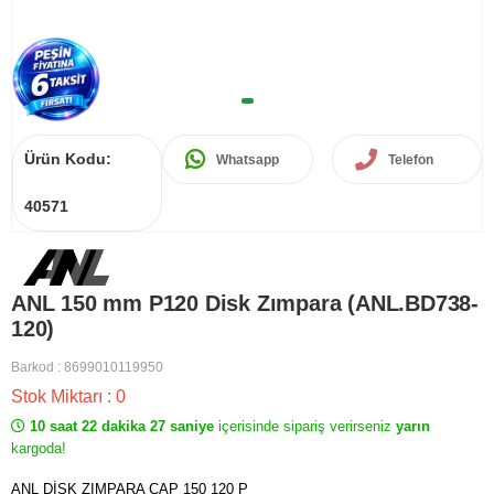
Ürün Kodu:
Whatsapp
Telefon
40571
ANL 150 mm P120 Disk Zımpara (ANL.BD738-
120)
Barkod
:
8699010119950
Stok Miktarı
:
0
10 saat 22 dakika 27 saniye
içerisinde sipariş verirseniz
yarın
kargoda!
ANL DİSK ZIMPARA ÇAP 150 120 P