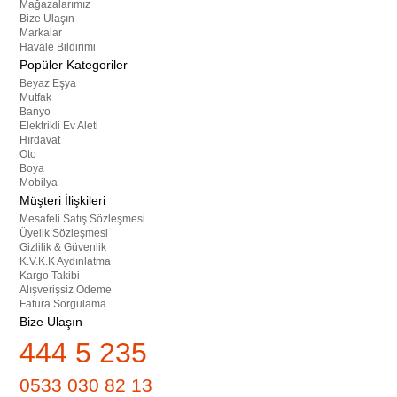
Mağazalarımız
Bize Ulaşın
Markalar
Havale Bildirimi
Popüler Kategoriler
Beyaz Eşya
Mutfak
Banyo
Elektrikli Ev Aleti
Hırdavat
Oto
Boya
Mobilya
Müşteri İlişkileri
Mesafeli Satış Sözleşmesi
Üyelik Sözleşmesi
Gizlilik & Güvenlik
K.V.K.K Aydınlatma
Kargo Takibi
Alışverişsiz Ödeme
Fatura Sorgulama
Bize Ulaşın
444 5 235
0533 030 82 13