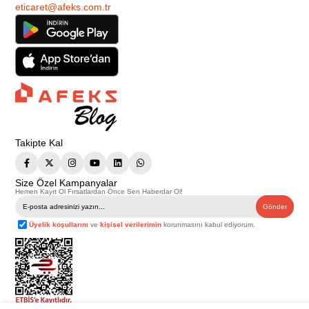
eticaret@afeks.com.tr
Takipte Kal
Size Özel Kampanyalar
Hemen Kayıt Ol Fırsatlardan Önce Sen Haberdar Ol!
Gönder
Üyelik koşullarını
ve
kişisel verilerimin
korunmasını kabul ediyorum.