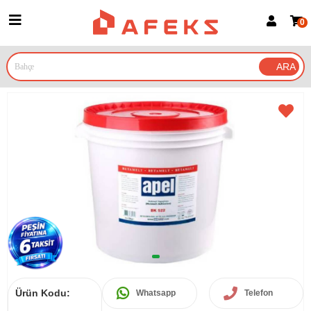
0
Üye Girişi
Üye Ol
Google İle Bağlan
Ürün Kodu:
Whatsapp
Telefon