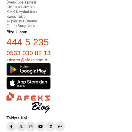
Üyelik Sözleşmesi
Gizlilik & Güvenlik
K.V.K.K Aydınlatma
Kargo Takibi
Alışverişsiz Ödeme
Fatura Sorgulama
Bize Ulaşın
444 5 235
0533 030 82 13
eticaret@afeks.com.tr
Takipte Kal