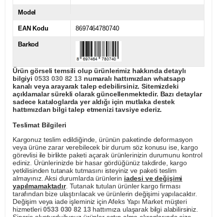
Model
EAN Kodu
8697464780740
Barkod
Ürün görseli temsili olup ürünlerimiz hakkında detaylı
bilgiyi
0533 030 82 13
numaralı hattımızdan whatsapp
kanalı veya arayarak talep edebilirsiniz. Sitemizdeki
açıklamalar sürekli olarak güncellenmektedir. Bazı detaylar
sadece kataloglarda yer aldığı için mutlaka destek
hattımızdan bilgi talep etmenizi tavsiye ederiz.
Teslimat Bilgileri
Kargonuz teslim edildiğinde, ürünün paketinde deformasyon
veya ürüne zarar verebilecek bir durum söz konusu ise, kargo
görevlisi ile birlikte paketi açarak ürünlerinizin durumunu kontrol
ediniz. Ürünlerinizde bir hasar gördüğünüz takdirde, kargo
yetkilisinden tutanak tutmasını isteyiniz ve paketi teslim
almayınız. Aksi durumlarda ürünlerin
iadesi ve değişimi
yapılmamaktadır
. Tutanak tutulan ürünler kargo firması
tarafından bize ulaştırılacak ve ürünlerin değişimi yapılacaktır.
Değişim veya iade işleminiz için Afeks Yapı Market müşteri
hizmetleri
0533 030 82 13
hattımıza ulaşarak bilgi alabilirsiniz.
Sipariş oluşturduğunuz ürünler satın alma ekranlarında size