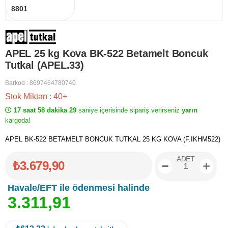
8801
APEL 25 kg Kova BK-522 Betamelt Boncuk
Tutkal (APEL.33)
Barkod
:
8697464780740
Stok Miktarı
:
40+
17 saat 58 dakika 29
saniye içerisinde sipariş verirseniz
yarın
kargoda!
APEL BK-522 BETAMELT BONCUK TUTKAL 25 KG KOVA (F.IKHM522)
ADET
₺3.679,90
Havale/EFT ile ödenmesi halinde
3
.
3
1
1
,
9
1