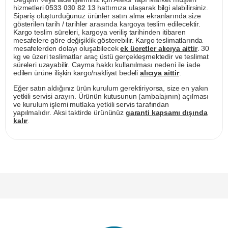
hizmetleri
0533 030 82 13
hattımıza ulaşarak bilgi alabilirsiniz.
Sipariş oluşturduğunuz ürünler satın alma ekranlarında size
gösterilen tarih / tarihler arasında kargoya teslim edilecektir.
Kargo teslim süreleri, kargoya veriliş tarihinden itibaren
mesafelere göre değişiklik gösterebilir. Kargo teslimatlarında
mesafelerden dolayı oluşabilecek
ek ücretler alıcıya aittir
. 30
kg ve üzeri teslimatlar araç üstü gerçekleşmektedir ve teslimat
süreleri uzayabilir. Cayma hakkı kullanılması nedeni ile iade
edilen ürüne ilişkin kargo/nakliyat bedeli
alıcıya aittir
.
Eğer satın aldığınız ürün kurulum gerektiriyorsa, size en yakın
yetkili servisi arayın. Ürünün kutusunun (ambalajının) açılması
ve kurulum işlemi mutlaka yetkili servis tarafından
yapılmalıdır. Aksi taktirde ürününüz
garanti kapsamı dışında
kalır
.