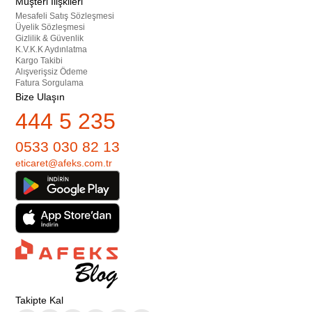
Müşteri İlişkileri
Mesafeli Satış Sözleşmesi
Üyelik Sözleşmesi
Gizlilik & Güvenlik
K.V.K.K Aydınlatma
Kargo Takibi
Alışverişsiz Ödeme
Fatura Sorgulama
Bize Ulaşın
444 5 235
0533 030 82 13
eticaret@afeks.com.tr
Takipte Kal