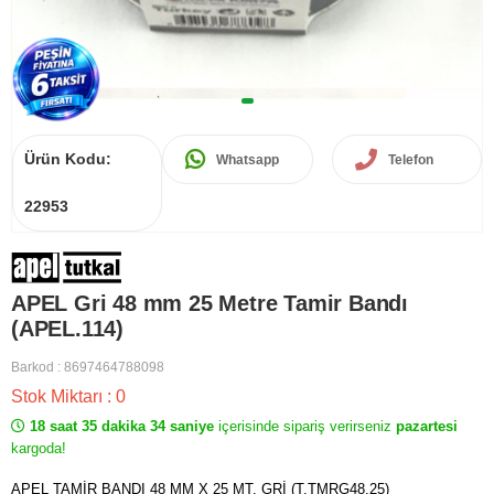
Ürün Kodu:
Whatsapp
Telefon
22953
APEL Gri 48 mm 25 Metre Tamir Bandı
(APEL.114)
Barkod
:
8697464788098
Stok Miktarı
:
0
18 saat 35 dakika 34 saniye
içerisinde sipariş verirseniz
pazartesi
kargoda!
APEL TAMİR BANDI 48 MM X 25 MT. GRİ (T.TMRG48.25)