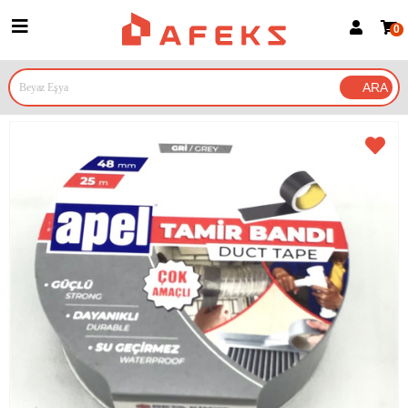
0
Üye Girişi
Üye Ol
Google İle Bağlan