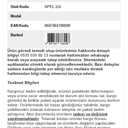
Stok Kodu
APEL.114
Model
EAN Kodu
8697464788098
Barkod
Ürün görseli temsili olup ürünlerimiz hakkında detaylı
bilgiyi
0533 030 82 13
numaralı hattımızdan whatsapp
kanalı veya arayarak talep edebilirsiniz. Sitemizdeki
açıklamalar sürekli olarak güncellenmektedir. Bazı detaylar
sadece kataloglarda yer aldığı için mutlaka destek
hattımızdan bilgi talep etmenizi tavsiye ederiz.
Teslimat Bilgileri
Kargonuz teslim edildiğinde, ürünün paketinde deformasyon
veya ürüne zarar verebilecek bir durum söz konusu ise, kargo
görevlisi ile birlikte paketi açarak ürünlerinizin durumunu kontrol
ediniz. Ürünlerinizde bir hasar gördüğünüz takdirde, kargo
yetkilisinden tutanak tutmasını isteyiniz ve paketi teslim
almayınız. Aksi durumlarda ürünlerin
iadesi ve değişimi
yapılmamaktadır
. Tutanak tutulan ürünler kargo firması
tarafından bize ulaştırılacak ve ürünlerin değişimi yapılacaktır.
Değişim veya iade işleminiz için Afeks Yapı Market müşteri