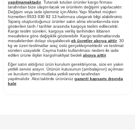
yapılmamaktadır
. Tutanak tutulan ürünler kargo firması
tarafından bize ulaştırılacak ve ürünlerin değişimi yapılacaktır.
Değişim veya iade işleminiz için Afeks Yapı Market müşteri
hizmetleri
0533 030 82 13
hattımıza ulaşarak bilgi alabilirsiniz.
Sipariş oluşturduğunuz ürünler satın alma ekranlarında size
gösterilen tarih / tarihler arasında kargoya teslim edilecektir.
Kargo teslim süreleri, kargoya veriliş tarihinden itibaren
mesafelere göre değişiklik gösterebilir. Kargo teslimatlarında
mesafelerden dolayı oluşabilecek
ek ücretler alıcıya aittir
. 30
kg ve üzeri teslimatlar araç üstü gerçekleşmektedir ve teslimat
süreleri uzayabilir. Cayma hakkı kullanılması nedeni ile iade
edilen ürüne ilişkin kargo/nakliyat bedeli
alıcıya aittir
.
Eğer satın aldığınız ürün kurulum gerektiriyorsa, size en yakın
yetkili servisi arayın. Ürünün kutusunun (ambalajının) açılması
ve kurulum işlemi mutlaka yetkili servis tarafından
yapılmalıdır. Aksi taktirde ürününüz
garanti kapsamı dışında
kalır
.