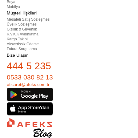
Boya
Mobilya
Müşteri İlişkileri
Mesafeli Satış Sözleşmesi
Üyelik Sözleşmesi
Gizlilik & Güvenlik
K.V.K.K Aydınlatma
Kargo Takibi
Alışverişsiz Ödeme
Fatura Sorgulama
Bize Ulaşın
444 5 235
0533 030 82 13
eticaret@afeks.com.tr