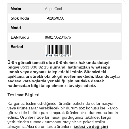
Marka
Aqua Cool
Stok Kodu
T-0105/0.50
Model
EAN Kodu
8681705204676
Barkod
Ürün görseli temsili olup ürünlerimiz hakkında detaylı
bilgiyi
0533 030 82 13
numaralı hattımızdan whatsapp
kanalı veya arayarak talep edebilirsiniz. Sitemizdeki
açıklamalar sürekli olarak güncellenmektedir. Bazı detaylar
sadece kataloglarda yer aldığı için mutlaka destek
hattımızdan bilgi talep etmenizi tavsiye ederiz.
Teslimat Bilgileri
Kargonuz teslim edildiğinde, ürünün paketinde deformasyon
veya ürüne zarar verebilecek bir durum söz konusu ise, kargo
görevlisi ile birlikte paketi açarak ürünlerinizin durumunu kontrol
ediniz. Ürünlerinizde bir hasar gördüğünüz takdirde, kargo
yetkilisinden tutanak tutmasını isteyiniz ve paketi teslim
almayınız. Aksi durumlarda ürünlerin
iadesi ve değişimi