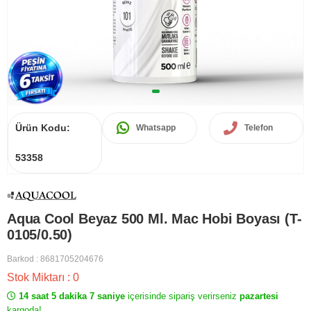
Ürün Kodu:
Whatsapp
Telefon
53358
Aqua Cool Beyaz 500 Ml. Mac Hobi Boyası (T-
0105/0.50)
Barkod
:
8681705204676
Stok Miktarı
:
0
14 saat 5 dakika 7 saniye
içerisinde sipariş verirseniz
pazartesi
kargoda!