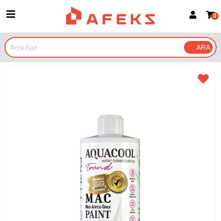
0
Üye Girişi
Üye Ol
Google İle Bağlan