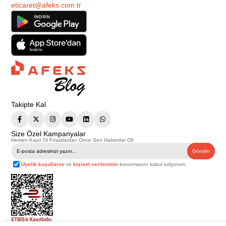
eticaret@afeks.com.tr
Takipte Kal
Size Özel Kampanyalar
Hemen Kayıt Ol Fırsatlardan Önce Sen Haberdar Ol!
Gönder
Üyelik koşullarını
ve
kişisel verilerimin
korunmasını kabul ediyorum.