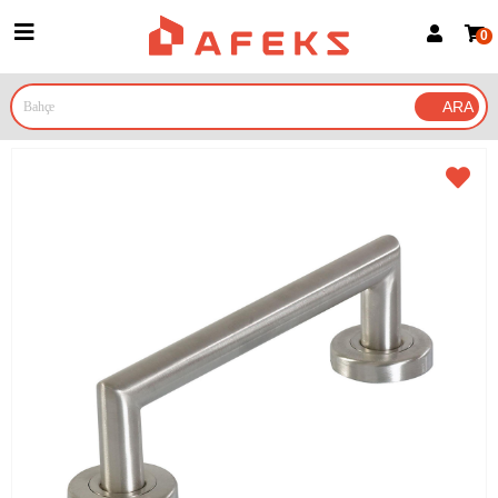
0
Üye Girişi
Üye Ol
Google İle Bağlan