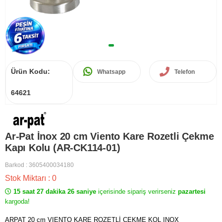
Ürün Kodu:
Whatsapp
Telefon
64621
Ar-Pat İnox 20 cm Viento Kare Rozetli Çekme
Kapı Kolu (AR-CK114-01)
Barkod
:
3605400034180
Stok Miktarı
:
0
15 saat 27 dakika 26 saniye
içerisinde sipariş verirseniz
pazartesi
kargoda!
ARPAT 20 cm VIENTO KARE ROZETLİ ÇEKME KOL INOX