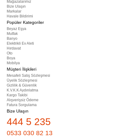
Mağazalarımız
Bize Ulaşın
Markalar
Havale Bildirimi
Popüler Kategoriler
Beyaz Eşya
Mutfak
Banyo
Elektrikli Ev Aleti
Hırdavat
Oto
Boya
Mobilya
Müşteri İlişkileri
Mesafeli Satış Sözleşmesi
Üyelik Sözleşmesi
Gizlilik & Güvenlik
K.V.K.K Aydınlatma
Kargo Takibi
Alışverişsiz Ödeme
Fatura Sorgulama
Bize Ulaşın
444 5 235
0533 030 82 13