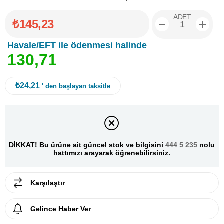
ADET
₺145,23
Havale/EFT ile ödenmesi halinde
1
3
0
,
7
1
₺24,21
' den başlayan taksitle
DİKKAT! Bu ürüne ait güncel stok ve bilgisini
444 5 235
nolu
hattımızı arayarak öğrenebilirsiniz.
Karşılaştır
Gelince Haber Ver