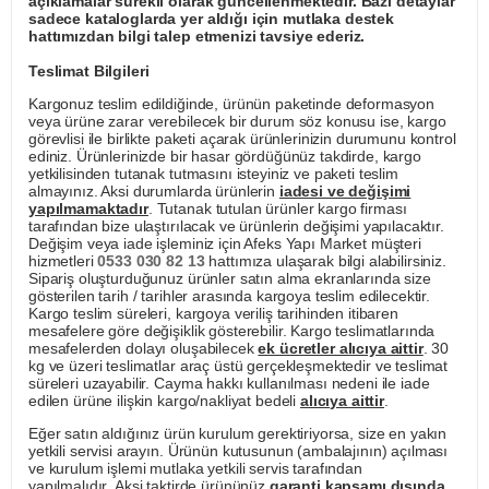
açıklamalar sürekli olarak güncellenmektedir. Bazı detaylar
sadece kataloglarda yer aldığı için mutlaka destek
hattımızdan bilgi talep etmenizi tavsiye ederiz.
Teslimat Bilgileri
Kargonuz teslim edildiğinde, ürünün paketinde deformasyon
veya ürüne zarar verebilecek bir durum söz konusu ise, kargo
görevlisi ile birlikte paketi açarak ürünlerinizin durumunu kontrol
ediniz. Ürünlerinizde bir hasar gördüğünüz takdirde, kargo
yetkilisinden tutanak tutmasını isteyiniz ve paketi teslim
almayınız. Aksi durumlarda ürünlerin
iadesi ve değişimi
yapılmamaktadır
. Tutanak tutulan ürünler kargo firması
tarafından bize ulaştırılacak ve ürünlerin değişimi yapılacaktır.
Değişim veya iade işleminiz için Afeks Yapı Market müşteri
hizmetleri
0533 030 82 13
hattımıza ulaşarak bilgi alabilirsiniz.
Sipariş oluşturduğunuz ürünler satın alma ekranlarında size
gösterilen tarih / tarihler arasında kargoya teslim edilecektir.
Kargo teslim süreleri, kargoya veriliş tarihinden itibaren
mesafelere göre değişiklik gösterebilir. Kargo teslimatlarında
mesafelerden dolayı oluşabilecek
ek ücretler alıcıya aittir
. 30
kg ve üzeri teslimatlar araç üstü gerçekleşmektedir ve teslimat
süreleri uzayabilir. Cayma hakkı kullanılması nedeni ile iade
edilen ürüne ilişkin kargo/nakliyat bedeli
alıcıya aittir
.
Eğer satın aldığınız ürün kurulum gerektiriyorsa, size en yakın
yetkili servisi arayın. Ürünün kutusunun (ambalajının) açılması
ve kurulum işlemi mutlaka yetkili servis tarafından
yapılmalıdır. Aksi taktirde ürününüz
garanti kapsamı dışında