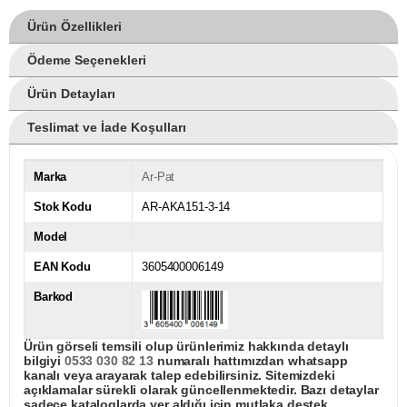
Ürün Özellikleri
Ödeme Seçenekleri
Ürün Detayları
Teslimat ve İade Koşulları
Marka
Ar-Pat
Stok Kodu
AR-AKA151-3-14
Model
EAN Kodu
3605400006149
Barkod
Ürün görseli temsili olup ürünlerimiz hakkında detaylı
bilgiyi
0533 030 82 13
numaralı hattımızdan whatsapp
kanalı veya arayarak talep edebilirsiniz. Sitemizdeki
açıklamalar sürekli olarak güncellenmektedir. Bazı detaylar
sadece kataloglarda yer aldığı için mutlaka destek