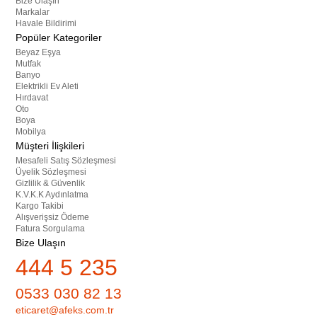
Bize Ulaşın
Markalar
Havale Bildirimi
Popüler Kategoriler
Beyaz Eşya
Mutfak
Banyo
Elektrikli Ev Aleti
Hırdavat
Oto
Boya
Mobilya
Müşteri İlişkileri
Mesafeli Satış Sözleşmesi
Üyelik Sözleşmesi
Gizlilik & Güvenlik
K.V.K.K Aydınlatma
Kargo Takibi
Alışverişsiz Ödeme
Fatura Sorgulama
Bize Ulaşın
444 5 235
0533 030 82 13
eticaret@afeks.com.tr