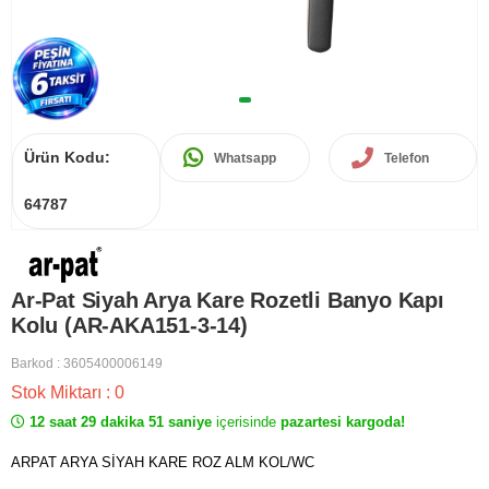
Ürün Kodu:
Whatsapp
Telefon
64787
Ar-Pat Siyah Arya Kare Rozetli Banyo Kapı
Kolu (AR-AKA151-3-14)
Barkod
:
3605400006149
Stok Miktarı
:
0
12 saat 29 dakika 51 saniye
içerisinde
pazartesi kargoda!
ARPAT ARYA SİYAH KARE ROZ ALM KOL/WC