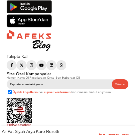
Takipte Kal
Size Özel Kampanyalar
Hemen Kayıt Ol Fırsatlardan Önce Sen Haberdar Ol!
Gönder
Üyelik koşullarını
ve
kişisel verilerimin
korunmasını kabul ediyorum.
Ar-Pat Siyah Arya Kare Rozetli
Telif Hakkı © 2026
Afeks Yapı Market
. Tüm hakları saklıdır.