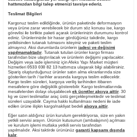
hattımızdan bilgi talep etmenizi tavsiye ederiz.
Teslimat Bilgileri
Kargonuz teslim edildiğinde, ürünün paketinde deformasyon
veya ürüne zarar verebilecek bir durum söz konusu ise, kargo
görevlisi ile birlikte paketi açarak ürünlerinizin durumunu kontrol
ediniz. Ürünlerinizde bir hasar gördüğünüz takdirde, kargo
yetkilisinden tutanak tutmasını isteyiniz ve paketi teslim
almayınız. Aksi durumlarda ürünlerin
iadesi ve değişimi
yapılmamaktadır
. Tutanak tutulan ürünler kargo firması
tarafından bize ulaştırılacak ve ürünlerin değişimi yapılacaktır.
Değişim veya iade işleminiz için Afeks Yapı Market müşteri
hizmetleri
0533 030 82 13
hattımıza ulaşarak bilgi alabilirsiniz.
Sipariş oluşturduğunuz ürünler satın alma ekranlarında size
gösterilen tarih / tarihler arasında kargoya teslim edilecektir.
Kargo teslim süreleri, kargoya veriliş tarihinden itibaren
mesafelere göre değişiklik gösterebilir. Kargo teslimatlarında
mesafelerden dolayı oluşabilecek
ek ücretler alıcıya aittir
. 30
kg ve üzeri teslimatlar araç üstü gerçekleşmektedir ve teslimat
süreleri uzayabilir. Cayma hakkı kullanılması nedeni ile iade
edilen ürüne ilişkin kargo/nakliyat bedeli
alıcıya aittir
.
Eğer satın aldığınız ürün kurulum gerektiriyorsa, size en yakın
yetkili servisi arayın. Ürünün kutusunun (ambalajının) açılması
ve kurulum işlemi mutlaka yetkili servis tarafından
yapılmalıdır. Aksi taktirde ürününüz
garanti kapsamı dışında
kalır
.