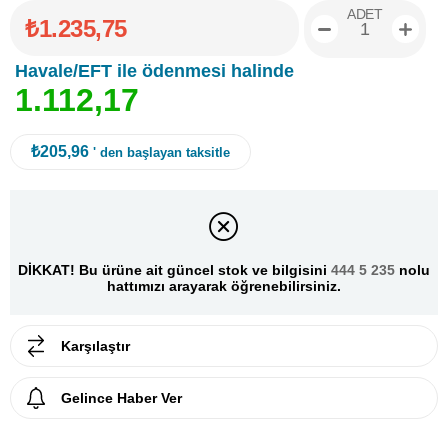
ADET
₺1.235,75
Havale/EFT ile ödenmesi halinde
1
.
1
1
2
,
1
7
₺205,96
' den başlayan taksitle
DİKKAT! Bu ürüne ait güncel stok ve bilgisini
444 5 235
nolu
hattımızı arayarak öğrenebilirsiniz.
Karşılaştır
Gelince Haber Ver