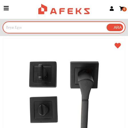
0
Üye Girişi
Üye Ol
Google İle Bağlan