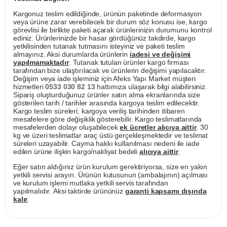
Kargonuz teslim edildiğinde, ürünün paketinde deformasyon
veya ürüne zarar verebilecek bir durum söz konusu ise, kargo
görevlisi ile birlikte paketi açarak ürünlerinizin durumunu kontrol
ediniz. Ürünlerinizde bir hasar gördüğünüz takdirde, kargo
yetkilisinden tutanak tutmasını isteyiniz ve paketi teslim
almayınız. Aksi durumlarda ürünlerin
iadesi ve değişimi
yapılmamaktadır
. Tutanak tutulan ürünler kargo firması
tarafından bize ulaştırılacak ve ürünlerin değişimi yapılacaktır.
Değişim veya iade işleminiz için Afeks Yapı Market müşteri
hizmetleri
0533 030 82 13
hattımıza ulaşarak bilgi alabilirsiniz.
Sipariş oluşturduğunuz ürünler satın alma ekranlarında size
gösterilen tarih / tarihler arasında kargoya teslim edilecektir.
Kargo teslim süreleri, kargoya veriliş tarihinden itibaren
mesafelere göre değişiklik gösterebilir. Kargo teslimatlarında
mesafelerden dolayı oluşabilecek
ek ücretler alıcıya aittir
. 30
kg ve üzeri teslimatlar araç üstü gerçekleşmektedir ve teslimat
süreleri uzayabilir. Cayma hakkı kullanılması nedeni ile iade
edilen ürüne ilişkin kargo/nakliyat bedeli
alıcıya aittir
.
Eğer satın aldığınız ürün kurulum gerektiriyorsa, size en yakın
yetkili servisi arayın. Ürünün kutusunun (ambalajının) açılması
ve kurulum işlemi mutlaka yetkili servis tarafından
yapılmalıdır. Aksi taktirde ürününüz
garanti kapsamı dışında
kalır
.