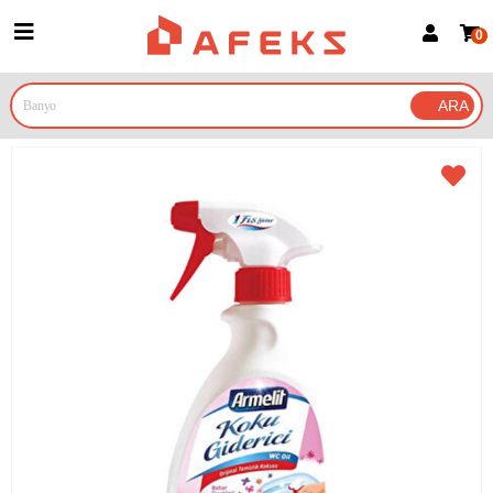
0
Üye Girişi
Üye Ol
Google İle Bağlan