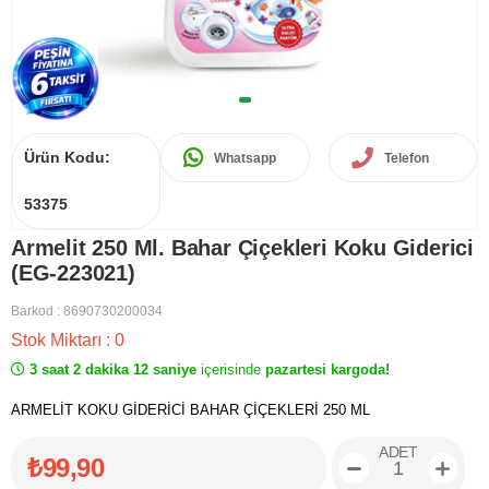
Ürün Kodu:
Whatsapp
Telefon
53375
Armelit 250 Ml. Bahar Çiçekleri Koku Giderici
(EG-223021)
Barkod
:
8690730200034
Stok Miktarı
:
0
3 saat 2 dakika 11 saniye
içerisinde
pazartesi kargoda!
ARMELİT KOKU GİDERİCİ BAHAR ÇİÇEKLERİ 250 ML
ADET
₺99,90