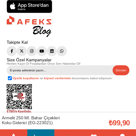
Takipte Kal
Size Özel Kampanyalar
Hemen Kayıt Ol Fırsatlardan Önce Sen Haberdar Ol!
Gönder
Üyelik koşullarını
ve
kişisel verilerimin
korunmasını kabul ediyorum.
Armelit 250 Ml. Bahar Çiçekleri
Telif Hakkı © 2026
Afeks Yapı Market
. Tüm hakları saklıdır.
₺99,90
Koku Giderici (EG-223021)
Bu web sitesindeki tüm ürünler ticari amaçlıdır. Web sitemizde yer alan
görsel ve yazılı içerikler firmamıza ait olup, firmamızın yazılı izni alınmadan
hiçbir yazılı/görsel içerik, logo, kopyalanamaz, kaynak gösterilemez ve
başka yerlerde kullanılamaz. İçeriklerin izin alınmadan kopyalanması ve