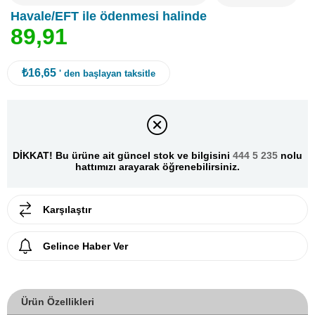
Havale/EFT ile ödenmesi halinde
8
9
,
9
1
₺16,65
' den başlayan taksitle
DİKKAT! Bu ürüne ait güncel stok ve bilgisini
444 5 235
nolu
hattımızı arayarak öğrenebilirsiniz.
Karşılaştır
Gelince Haber Ver
Ürün Özellikleri