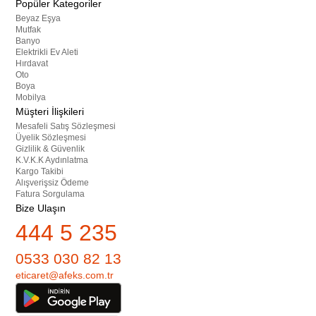
Popüler Kategoriler
Beyaz Eşya
Mutfak
Banyo
Elektrikli Ev Aleti
Hırdavat
Oto
Boya
Mobilya
Müşteri İlişkileri
Mesafeli Satış Sözleşmesi
Üyelik Sözleşmesi
Gizlilik & Güvenlik
K.V.K.K Aydınlatma
Kargo Takibi
Alışverişsiz Ödeme
Fatura Sorgulama
Bize Ulaşın
444 5 235
0533 030 82 13
eticaret@afeks.com.tr