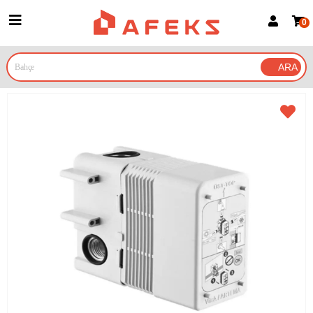
0
Üye Girişi
Üye Ol
Google İle Bağlan