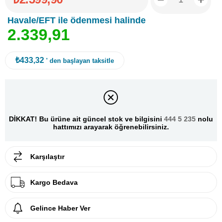
Havale/EFT ile ödenmesi halinde
2
.
3
3
9
,
9
1
₺433,32
' den başlayan taksitle
DİKKAT! Bu ürüne ait güncel stok ve bilgisini
444 5 235
nolu
hattımızı arayarak öğrenebilirsiniz.
Karşılaştır
Kargo Bedava
Gelince Haber Ver