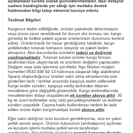
açıklamalar sürekli olarak güncellenmektedir. Bazı detaylar
sadece kataloglarda yer aldığı için mutlaka destek
hattımızdan bilgi talep etmenizi tavsiye ederiz.
Teslimat Bilgileri
Kargonuz teslim edildiğinde, ürünün paketinde deformasyon
veya ürüne zarar verebilecek bir durum söz konusu ise, kargo
görevlisi ile birlikte paketi açarak ürünlerinizin durumunu kontrol
ediniz. Ürünlerinizde bir hasar gördüğünüz takdirde, kargo
yetkilisinden tutanak tutmasını isteyiniz ve paketi teslim
almayınız. Aksi durumlarda ürünlerin
iadesi ve değişimi
yapılmamaktadır
. Tutanak tutulan ürünler kargo firması
tarafından bize ulaştırılacak ve ürünlerin değişimi yapılacaktır.
Değişim veya iade işleminiz için Afeks Yapı Market müşteri
hizmetleri
0533 030 82 13
hattımıza ulaşarak bilgi alabilirsiniz.
Sipariş oluşturduğunuz ürünler satın alma ekranlarında size
gösterilen tarih / tarihler arasında kargoya teslim edilecektir.
Kargo teslim süreleri, kargoya veriliş tarihinden itibaren
mesafelere göre değişiklik gösterebilir. Kargo teslimatlarında
mesafelerden dolayı oluşabilecek
ek ücretler alıcıya aittir
. 30
kg ve üzeri teslimatlar araç üstü gerçekleşmektedir ve teslimat
süreleri uzayabilir. Cayma hakkı kullanılması nedeni ile iade
edilen ürüne ilişkin kargo/nakliyat bedeli
alıcıya aittir
.
Eğer satın aldığınız ürün kurulum gerektiriyorsa, size en yakın
yetkili servisi arayın. Ürünün kutusunun (ambalajının) açılması
ve kurulum işlemi mutlaka yetkili servis tarafından
yapılmalıdır. Aksi taktirde ürününüz
garanti kapsamı dışında