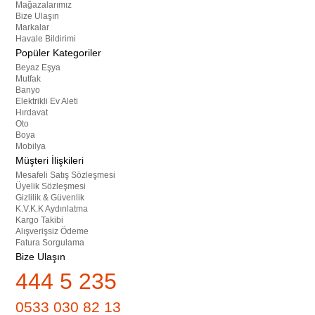
Mağazalarımız
Bize Ulaşın
Markalar
Havale Bildirimi
Popüler Kategoriler
Beyaz Eşya
Mutfak
Banyo
Elektrikli Ev Aleti
Hırdavat
Oto
Boya
Mobilya
Müşteri İlişkileri
Mesafeli Satış Sözleşmesi
Üyelik Sözleşmesi
Gizlilik & Güvenlik
K.V.K.K Aydınlatma
Kargo Takibi
Alışverişsiz Ödeme
Fatura Sorgulama
Bize Ulaşın
444 5 235
0533 030 82 13