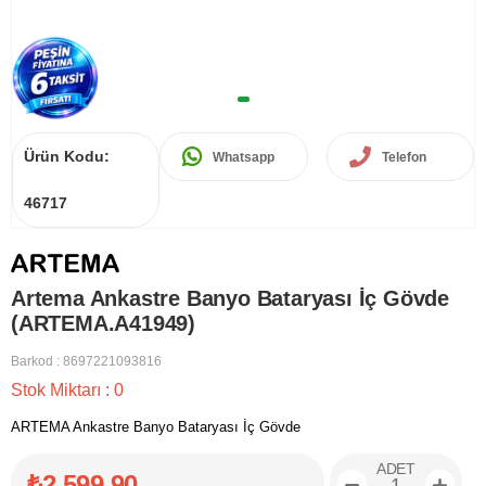
Ürün Kodu:
Whatsapp
Telefon
46717
Artema Ankastre Banyo Bataryası İç Gövde
(ARTEMA.A41949)
Barkod
:
8697221093816
Stok Miktarı
:
0
ARTEMA Ankastre Banyo Bataryası İç Gövde
ADET
₺2.599,90