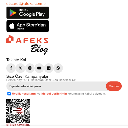
eticaret@afeks.com.tr
Takipte Kal
Size Özel Kampanyalar
Hemen Kayıt Ol Fırsatlardan Önce Sen Haberdar Ol!
Gönder
Üyelik koşullarını
ve
kişisel verilerimin
korunmasını kabul ediyorum.