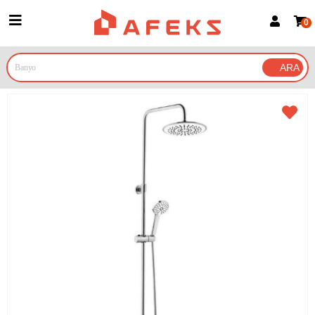
0
Üye Girişi
Üye Ol
Google İle Bağlan