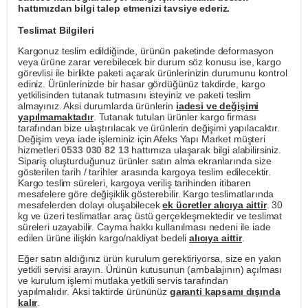
hattımızdan bilgi talep etmenizi tavsiye ederiz.
Teslimat Bilgileri
Kargonuz teslim edildiğinde, ürünün paketinde deformasyon
veya ürüne zarar verebilecek bir durum söz konusu ise, kargo
görevlisi ile birlikte paketi açarak ürünlerinizin durumunu kontrol
ediniz. Ürünlerinizde bir hasar gördüğünüz takdirde, kargo
yetkilisinden tutanak tutmasını isteyiniz ve paketi teslim
almayınız. Aksi durumlarda ürünlerin
iadesi ve değişimi
yapılmamaktadır
. Tutanak tutulan ürünler kargo firması
tarafından bize ulaştırılacak ve ürünlerin değişimi yapılacaktır.
Değişim veya iade işleminiz için Afeks Yapı Market müşteri
hizmetleri
0533 030 82 13
hattımıza ulaşarak bilgi alabilirsiniz.
Sipariş oluşturduğunuz ürünler satın alma ekranlarında size
gösterilen tarih / tarihler arasında kargoya teslim edilecektir.
Kargo teslim süreleri, kargoya veriliş tarihinden itibaren
mesafelere göre değişiklik gösterebilir. Kargo teslimatlarında
mesafelerden dolayı oluşabilecek
ek ücretler alıcıya aittir
. 30
kg ve üzeri teslimatlar araç üstü gerçekleşmektedir ve teslimat
süreleri uzayabilir. Cayma hakkı kullanılması nedeni ile iade
edilen ürüne ilişkin kargo/nakliyat bedeli
alıcıya aittir
.
Eğer satın aldığınız ürün kurulum gerektiriyorsa, size en yakın
yetkili servisi arayın. Ürünün kutusunun (ambalajının) açılması
ve kurulum işlemi mutlaka yetkili servis tarafından
yapılmalıdır. Aksi taktirde ürününüz
garanti kapsamı dışında
kalır
.