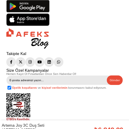
Takipte Kal
Size Özel Kampanyalar
Hemen Kayıt Ol Fırsatlardan Önce Sen Haberdar Ol!
Gönder
Üyelik koşullarını
ve
kişisel verilerimin
korunmasını kabul ediyorum.
Artema Joy 3C Duş Seti
Telif Hakkı © 2026
Afeks Yapı Market
. Tüm hakları saklıdır.