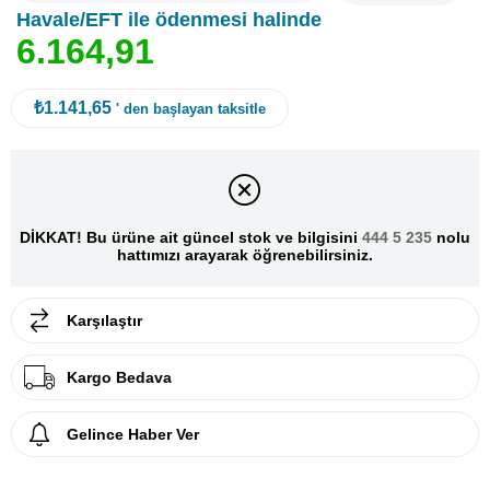
Havale/EFT ile ödenmesi halinde
6
.
1
6
4
,
9
1
₺1.141,65
' den başlayan taksitle
DİKKAT! Bu ürüne ait güncel stok ve bilgisini
444 5 235
nolu
hattımızı arayarak öğrenebilirsiniz.
Karşılaştır
Kargo Bedava
Gelince Haber Ver