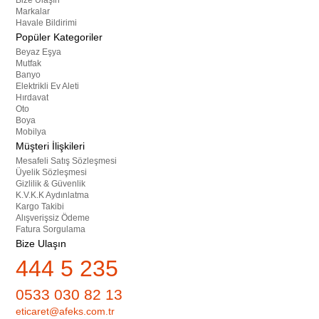
Bize Ulaşın
Markalar
Havale Bildirimi
Popüler Kategoriler
Beyaz Eşya
Mutfak
Banyo
Elektrikli Ev Aleti
Hırdavat
Oto
Boya
Mobilya
Müşteri İlişkileri
Mesafeli Satış Sözleşmesi
Üyelik Sözleşmesi
Gizlilik & Güvenlik
K.V.K.K Aydınlatma
Kargo Takibi
Alışverişsiz Ödeme
Fatura Sorgulama
Bize Ulaşın
444 5 235
0533 030 82 13
eticaret@afeks.com.tr