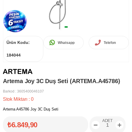
Ürün Kodu:
Whatsapp
Telefon
184044
Artema Joy 3C Duş Seti (ARTEMA.A45786)
Barkod
:
3605400046107
Stok Miktarı
:
0
Artema A45786 Joy 3C Duş Seti
ADET
₺6.849,90