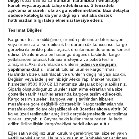
bilgiyi
0533 030 82 13
numaralı hattımızdan whatsapp
kanalı veya arayarak talep edebilirsiniz. Sitemizdeki
açıklamalar sürekli olarak güncellenmektedir. Bazı detaylar
sadece kataloglarda yer aldığı için mutlaka destek
hattımızdan bilgi talep etmenizi tavsiye ederiz.
Teslimat Bilgileri
Kargonuz teslim edildiğinde, ürünün paketinde deformasyon
veya ürüne zarar verebilecek bir durum söz konusu ise, kargo
görevlisi ile birlikte paketi açarak ürünlerinizin durumunu kontrol
ediniz. Ürünlerinizde bir hasar gördüğünüz takdirde, kargo
yetkilisinden tutanak tutmasını isteyiniz ve paketi teslim
almayınız. Aksi durumlarda ürünlerin
iadesi ve değişimi
yapılmamaktadır
. Tutanak tutulan ürünler kargo firması
tarafından bize ulaştırılacak ve ürünlerin değişimi yapılacaktır.
Değişim veya iade işleminiz için Afeks Yapı Market müşteri
hizmetleri
0533 030 82 13
hattımıza ulaşarak bilgi alabilirsiniz.
Sipariş oluşturduğunuz ürünler satın alma ekranlarında size
gösterilen tarih / tarihler arasında kargoya teslim edilecektir.
Kargo teslim süreleri, kargoya veriliş tarihinden itibaren
mesafelere göre değişiklik gösterebilir. Kargo teslimatlarında
mesafelerden dolayı oluşabilecek
ek ücretler alıcıya aittir
. 30
kg ve üzeri teslimatlar araç üstü gerçekleşmektedir ve teslimat
süreleri uzayabilir. Cayma hakkı kullanılması nedeni ile iade
edilen ürüne ilişkin kargo/nakliyat bedeli
alıcıya aittir
.
Eğer satın aldığınız ürün kurulum gerektiriyorsa, size en yakın
yetkili servisi arayın. Ürünün kutusunun (ambalajının) açılması