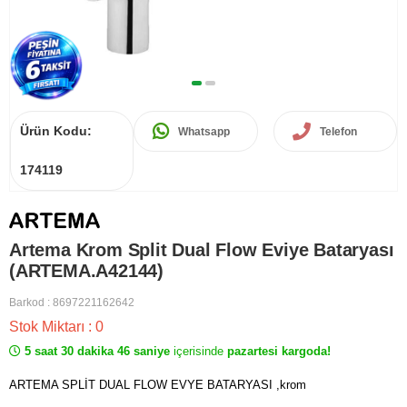
Ürün Kodu:
Whatsapp
Telefon
174119
Artema Krom Split Dual Flow Eviye Bataryası
(ARTEMA.A42144)
Barkod
:
8697221162642
Stok Miktarı
:
0
5 saat 30 dakika 46 saniye
içerisinde
pazartesi kargoda!
ARTEMA SPLİT DUAL FLOW EVYE BATARYASI ,krom