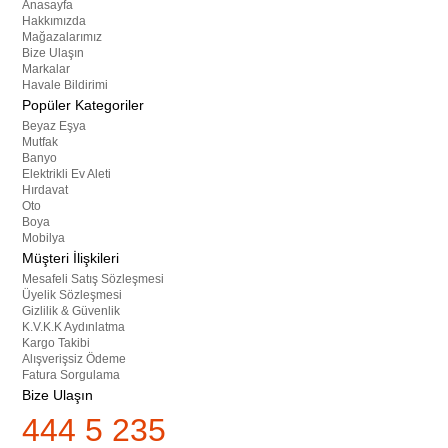
Anasayfa
Hakkımızda
Mağazalarımız
Bize Ulaşın
Markalar
Havale Bildirimi
Popüler Kategoriler
Beyaz Eşya
Mutfak
Banyo
Elektrikli Ev Aleti
Hırdavat
Oto
Boya
Mobilya
Müşteri İlişkileri
Mesafeli Satış Sözleşmesi
Üyelik Sözleşmesi
Gizlilik & Güvenlik
K.V.K.K Aydınlatma
Kargo Takibi
Alışverişsiz Ödeme
Fatura Sorgulama
Bize Ulaşın
444 5 235