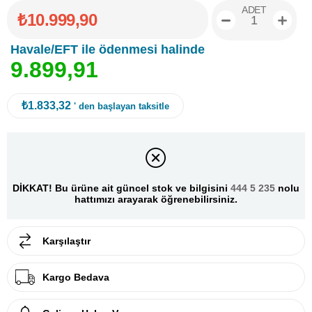
ADET
₺10.999,90
Havale/EFT ile ödenmesi halinde
9
.
8
9
9
,
9
1
₺1.833,32
' den başlayan taksitle
DİKKAT! Bu ürüne ait güncel stok ve bilgisini
444 5 235
nolu
hattımızı arayarak öğrenebilirsiniz.
Karşılaştır
Kargo Bedava