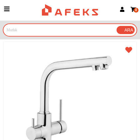
0
Üye Girişi
Üye Ol
Google İle Bağlan