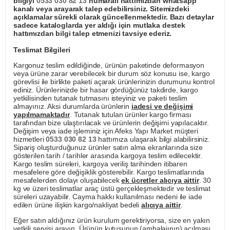
bilgiyi
0533 030 82 13
numaralı hattımızdan whatsapp
kanalı veya arayarak talep edebilirsiniz. Sitemizdeki
açıklamalar sürekli olarak güncellenmektedir. Bazı detaylar
sadece kataloglarda yer aldığı için mutlaka destek
hattımızdan bilgi talep etmenizi tavsiye ederiz.
Teslimat Bilgileri
Kargonuz teslim edildiğinde, ürünün paketinde deformasyon
veya ürüne zarar verebilecek bir durum söz konusu ise, kargo
görevlisi ile birlikte paketi açarak ürünlerinizin durumunu kontrol
ediniz. Ürünlerinizde bir hasar gördüğünüz takdirde, kargo
yetkilisinden tutanak tutmasını isteyiniz ve paketi teslim
almayınız. Aksi durumlarda ürünlerin
iadesi ve değişimi
yapılmamaktadır
. Tutanak tutulan ürünler kargo firması
tarafından bize ulaştırılacak ve ürünlerin değişimi yapılacaktır.
Değişim veya iade işleminiz için Afeks Yapı Market müşteri
hizmetleri
0533 030 82 13
hattımıza ulaşarak bilgi alabilirsiniz.
Sipariş oluşturduğunuz ürünler satın alma ekranlarında size
gösterilen tarih / tarihler arasında kargoya teslim edilecektir.
Kargo teslim süreleri, kargoya veriliş tarihinden itibaren
mesafelere göre değişiklik gösterebilir. Kargo teslimatlarında
mesafelerden dolayı oluşabilecek
ek ücretler alıcıya aittir
. 30
kg ve üzeri teslimatlar araç üstü gerçekleşmektedir ve teslimat
süreleri uzayabilir. Cayma hakkı kullanılması nedeni ile iade
edilen ürüne ilişkin kargo/nakliyat bedeli
alıcıya aittir
.
Eğer satın aldığınız ürün kurulum gerektiriyorsa, size en yakın
yetkili servisi arayın. Ürünün kutusunun (ambalajının) açılması