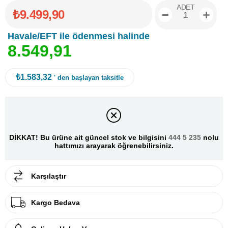
ADET
₺9.499,90
Havale/EFT ile ödenmesi halinde
8
.
5
4
9
,
9
1
₺1.583,32
' den başlayan taksitle
DİKKAT! Bu ürüne ait güncel stok ve bilgisini
444 5 235
nolu
hattımızı arayarak öğrenebilirsiniz.
Karşılaştır
Kargo Bedava