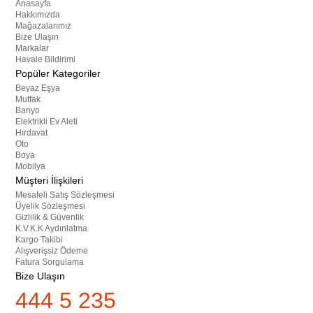
Anasayfa
Hakkımızda
Mağazalarımız
Bize Ulaşın
Markalar
Havale Bildirimi
Popüler Kategoriler
Beyaz Eşya
Mutfak
Banyo
Elektrikli Ev Aleti
Hırdavat
Oto
Boya
Mobilya
Müşteri İlişkileri
Mesafeli Satış Sözleşmesi
Üyelik Sözleşmesi
Gizlilik & Güvenlik
K.V.K.K Aydınlatma
Kargo Takibi
Alışverişsiz Ödeme
Fatura Sorgulama
Bize Ulaşın
444 5 235