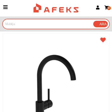
0
Üye Girişi
Üye Ol
Google İle Bağlan