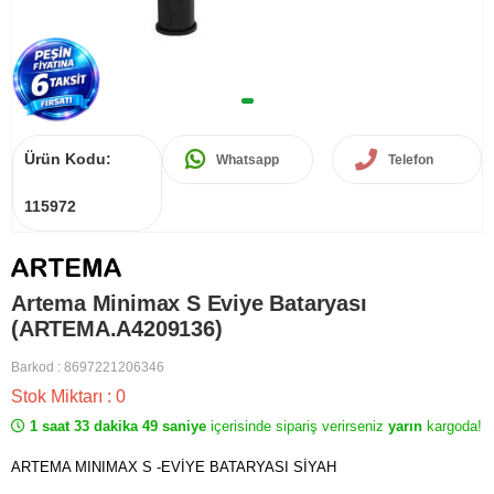
Ürün Kodu:
Whatsapp
Telefon
115972
Artema Minimax S Eviye Bataryası
(ARTEMA.A4209136)
Barkod
:
8697221206346
Stok Miktarı
:
0
1 saat 33 dakika 49 saniye
içerisinde sipariş verirseniz
yarın
kargoda!
ARTEMA MINIMAX S -EVİYE BATARYASI SİYAH