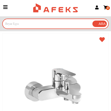
0
Üye Girişi
Üye Ol
Google İle Bağlan