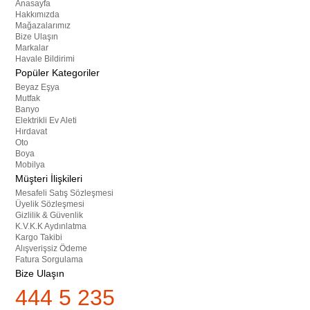
Anasayfa
Hakkımızda
Mağazalarımız
Bize Ulaşın
Markalar
Havale Bildirimi
Popüler Kategoriler
Beyaz Eşya
Mutfak
Banyo
Elektrikli Ev Aleti
Hırdavat
Oto
Boya
Mobilya
Müşteri İlişkileri
Mesafeli Satış Sözleşmesi
Üyelik Sözleşmesi
Gizlilik & Güvenlik
K.V.K.K Aydınlatma
Kargo Takibi
Alışverişsiz Ödeme
Fatura Sorgulama
Bize Ulaşın
444 5 235