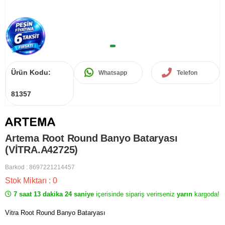
Ürün Kodu:
Whatsapp
Telefon
81357
Artema Root Round Banyo Bataryası
(VİTRA.A42725)
Barkod
:
8697221214457
Stok Miktarı
:
0
7 saat 13 dakika 24 saniye
içerisinde sipariş verirseniz
yarın
kargoda!
Vitra Root Round Banyo Bataryası