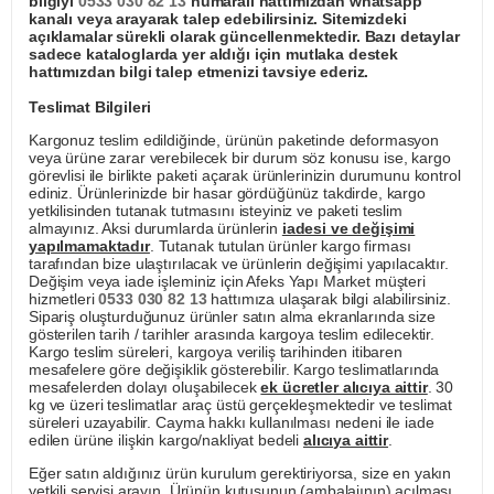
bilgiyi
0533 030 82 13
numaralı hattımızdan whatsapp
kanalı veya arayarak talep edebilirsiniz. Sitemizdeki
açıklamalar sürekli olarak güncellenmektedir. Bazı detaylar
sadece kataloglarda yer aldığı için mutlaka destek
hattımızdan bilgi talep etmenizi tavsiye ederiz.
Teslimat Bilgileri
Kargonuz teslim edildiğinde, ürünün paketinde deformasyon
veya ürüne zarar verebilecek bir durum söz konusu ise, kargo
görevlisi ile birlikte paketi açarak ürünlerinizin durumunu kontrol
ediniz. Ürünlerinizde bir hasar gördüğünüz takdirde, kargo
yetkilisinden tutanak tutmasını isteyiniz ve paketi teslim
almayınız. Aksi durumlarda ürünlerin
iadesi ve değişimi
yapılmamaktadır
. Tutanak tutulan ürünler kargo firması
tarafından bize ulaştırılacak ve ürünlerin değişimi yapılacaktır.
Değişim veya iade işleminiz için Afeks Yapı Market müşteri
hizmetleri
0533 030 82 13
hattımıza ulaşarak bilgi alabilirsiniz.
Sipariş oluşturduğunuz ürünler satın alma ekranlarında size
gösterilen tarih / tarihler arasında kargoya teslim edilecektir.
Kargo teslim süreleri, kargoya veriliş tarihinden itibaren
mesafelere göre değişiklik gösterebilir. Kargo teslimatlarında
mesafelerden dolayı oluşabilecek
ek ücretler alıcıya aittir
. 30
kg ve üzeri teslimatlar araç üstü gerçekleşmektedir ve teslimat
süreleri uzayabilir. Cayma hakkı kullanılması nedeni ile iade
edilen ürüne ilişkin kargo/nakliyat bedeli
alıcıya aittir
.
Eğer satın aldığınız ürün kurulum gerektiriyorsa, size en yakın
yetkili servisi arayın. Ürünün kutusunun (ambalajının) açılması