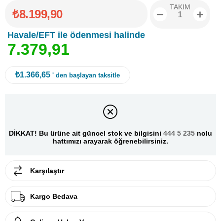
TAKIM
₺8.199,90
Havale/EFT ile ödenmesi halinde
7
.
3
7
9
,
9
1
₺1.366,65
' den başlayan taksitle
DİKKAT! Bu ürüne ait güncel stok ve bilgisini
444 5 235
nolu
hattımızı arayarak öğrenebilirsiniz.
Karşılaştır
Kargo Bedava