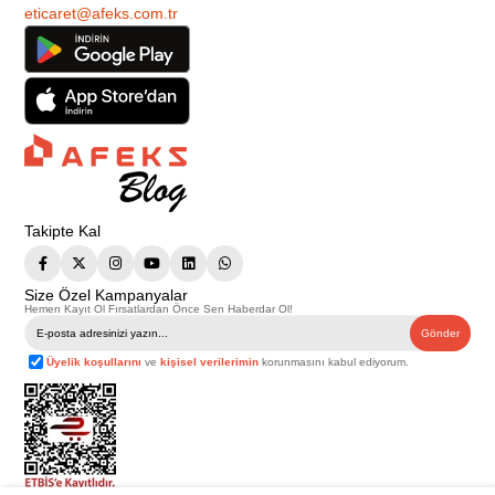
eticaret@afeks.com.tr
Takipte Kal
Size Özel Kampanyalar
Hemen Kayıt Ol Fırsatlardan Önce Sen Haberdar Ol!
Gönder
Üyelik koşullarını
ve
kişisel verilerimin
korunmasını kabul ediyorum.