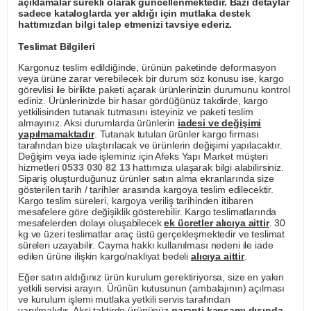
açıklamalar sürekli olarak güncellenmektedir. Bazı detaylar
sadece kataloglarda yer aldığı için mutlaka destek
hattımızdan bilgi talep etmenizi tavsiye ederiz.
Teslimat Bilgileri
Kargonuz teslim edildiğinde, ürünün paketinde deformasyon
veya ürüne zarar verebilecek bir durum söz konusu ise, kargo
görevlisi ile birlikte paketi açarak ürünlerinizin durumunu kontrol
ediniz. Ürünlerinizde bir hasar gördüğünüz takdirde, kargo
yetkilisinden tutanak tutmasını isteyiniz ve paketi teslim
almayınız. Aksi durumlarda ürünlerin
iadesi ve değişimi
yapılmamaktadır
. Tutanak tutulan ürünler kargo firması
tarafından bize ulaştırılacak ve ürünlerin değişimi yapılacaktır.
Değişim veya iade işleminiz için Afeks Yapı Market müşteri
hizmetleri
0533 030 82 13
hattımıza ulaşarak bilgi alabilirsiniz.
Sipariş oluşturduğunuz ürünler satın alma ekranlarında size
gösterilen tarih / tarihler arasında kargoya teslim edilecektir.
Kargo teslim süreleri, kargoya veriliş tarihinden itibaren
mesafelere göre değişiklik gösterebilir. Kargo teslimatlarında
mesafelerden dolayı oluşabilecek
ek ücretler alıcıya aittir
. 30
kg ve üzeri teslimatlar araç üstü gerçekleşmektedir ve teslimat
süreleri uzayabilir. Cayma hakkı kullanılması nedeni ile iade
edilen ürüne ilişkin kargo/nakliyat bedeli
alıcıya aittir
.
Eğer satın aldığınız ürün kurulum gerektiriyorsa, size en yakın
yetkili servisi arayın. Ürünün kutusunun (ambalajının) açılması
ve kurulum işlemi mutlaka yetkili servis tarafından
yapılmalıdır. Aksi taktirde ürününüz
garanti kapsamı dışında