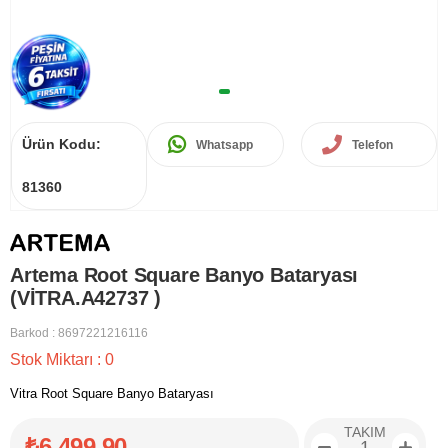
Ürün Kodu:
Whatsapp
Telefon
81360
Artema Root Square Banyo Bataryası
(VİTRA.A42737 )
Barkod
:
8697221216116
Stok Miktarı
:
0
Vitra Root Square Banyo Bataryası
TAKIM
₺6.499,90