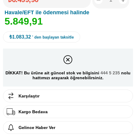
Havale/EFT ile ödenmesi halinde
5
.
8
4
9
,
9
1
₺1.083,32
' den başlayan taksitle
DİKKAT! Bu ürüne ait güncel stok ve bilgisini
444 5 235
nolu
hattımızı arayarak öğrenebilirsiniz.
Karşılaştır
Kargo Bedava
Gelince Haber Ver