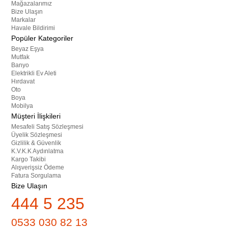
Mağazalarımız
Bize Ulaşın
Markalar
Havale Bildirimi
Popüler Kategoriler
Beyaz Eşya
Mutfak
Banyo
Elektrikli Ev Aleti
Hırdavat
Oto
Boya
Mobilya
Müşteri İlişkileri
Mesafeli Satış Sözleşmesi
Üyelik Sözleşmesi
Gizlilik & Güvenlik
K.V.K.K Aydınlatma
Kargo Takibi
Alışverişsiz Ödeme
Fatura Sorgulama
Bize Ulaşın
444 5 235
0533 030 82 13