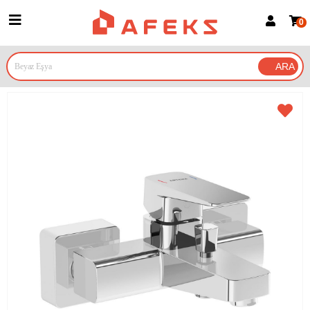
0
Üye Girişi
Üye Ol
Google İle Bağlan