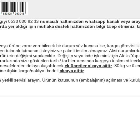
giyi
0533 030 82 13
numaralı hattımızdan whatsapp kanalı veya arayar
da yer aldığı için mutlaka destek hattımızdan bilgi talep etmenizi t
a ürüne zarar verebilecek bir durum söz konusu ise, kargo görevlisi ile b
en tutanak tutmasını isteyiniz ve paketi teslim almayınız. Aksi durumlard
ürünlerin değişimi yapılacaktır. Değişim veya iade işleminiz için Afeks Ya
ranlarında size gösterilen tarih / tarihler arasında kargoya teslim edilecekt
a mesafelerden dolayı oluşabilecek
ek ücretler alıcıya aittir
. 30 kg ve üzer
ne ilişkin kargo/nakliyat bedeli
alıcıya aittir
.
 yetkili servisi arayın. Ürünün kutusunun (ambalajının) açılması ve kurulu