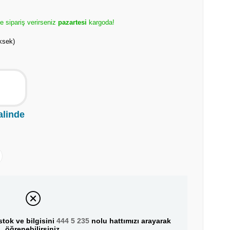
e sipariş verirseniz
pazartesi
kargoda!
ksek)
alinde
tok ve bilgisini
444 5 235
nolu hattımızı arayarak
öğrenebilirsiniz.