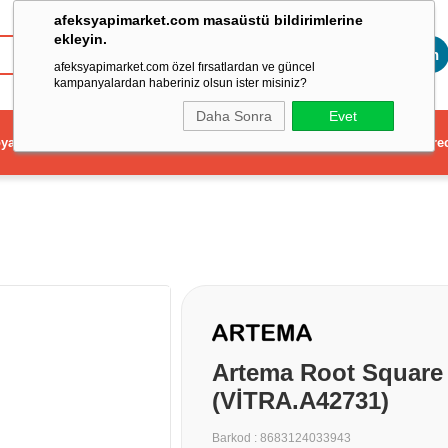
afeksyapimarket.com masaüstü bildirimlerine
ekleyin.
Toptan
afeksyapimarket.com özel fırsatlardan ve güncel
kampanyalardan haberiniz olsun ister misiniz?
Daha Sonra
Evet
ya
Elektrikli El Aleti
Aydınlatma ve Elektrik
Dekorasyon ve Ev Gere
Artema Root Square
(VİTRA.A42731)
Barkod
:
8683124033943