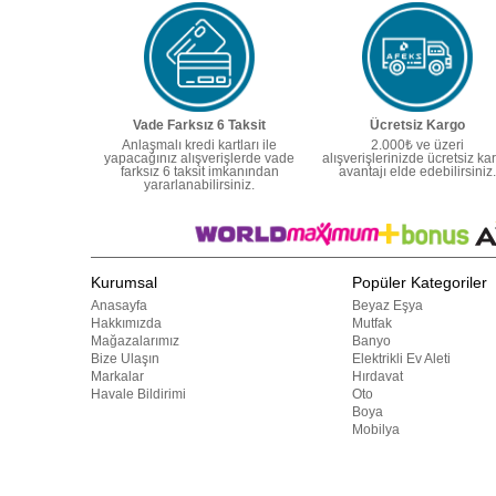
Vade Farksız 6 Taksit
Ücretsiz Kargo
Anlaşmalı kredi kartları ile
2.000₺ ve üzeri
yapacağınız alışverişlerde vade
alışverişlerinizde ücretsiz ka
farksız 6 taksit imkanından
avantajı elde edebilirsiniz.
yararlanabilirsiniz.
Kurumsal
Popüler Kategoriler
Anasayfa
Beyaz Eşya
Hakkımızda
Mutfak
Mağazalarımız
Banyo
Bize Ulaşın
Elektrikli Ev Aleti
Markalar
Hırdavat
Havale Bildirimi
Oto
Boya
Mobilya