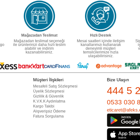
Mağazadan Teslimat
Hızlı Destek
Mağazadan teslimat seçeneği
Mesai saatleri içinde iletişim
Si
rgo
ile ürünlerinizi daha hızlı teslim
kanallarımızı kullanarak
i
alabilir ve indirim
deneyimli müşteri
v
kazanabilirsiniz.
temsilcilerimize hızla
ulaşabilirisiniz.
Müşteri İlişkileri
Bize Ulaşın
Mesafeli Satış Sözleşmesi
444 5 
Üyelik Sözleşmesi
Gizlilik & Güvenlik
0533 030 
K.V.K.K Aydınlatma
Kargo Takibi
eticaret@afeks.
Alışverişsiz Ödeme
Fatura Sorgulama