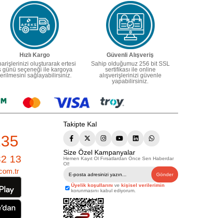
Hızlı Kargo
Güvenli Alışveriş
parişlerinizi oluşturarak ertesi
Sahip olduğumuz 256 bit SSL
ş günü seçeneği ile kargoya
sertifikası ile online
erilmesini sağlayabilirsiniz.
alışverişlerinizi güvenle
yapabilirsiniz.
Takipte Kal
235
Size Özel Kampanyalar
82 13
Hemen Kayıt Ol Fırsatlardan Önce Sen Haberdar
Ol!
com.tr
Gönder
Üyelik koşullarını
ve
kişisel verilerimin
korunmasını kabul ediyorum.