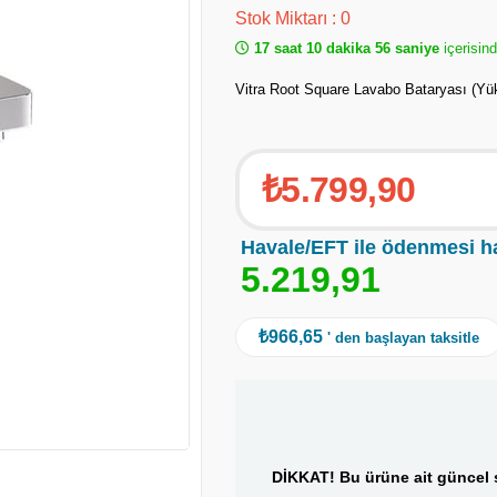
Stok Miktarı
:
0
17 saat 10 dakika 56 saniye
içerisind
Vitra Root Square Lavabo Bataryası (Yü
₺5.799,90
Havale/EFT ile ödenmesi h
5
.
2
1
9
,
9
1
₺966,65
' den başlayan taksitle
DİKKAT! Bu ürüne ait güncel s