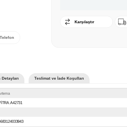
Karşılaştır
Telefon
 Detayları
Teslimat ve İade Koşulları
Artema
VİTRA.A42731
8683124033943