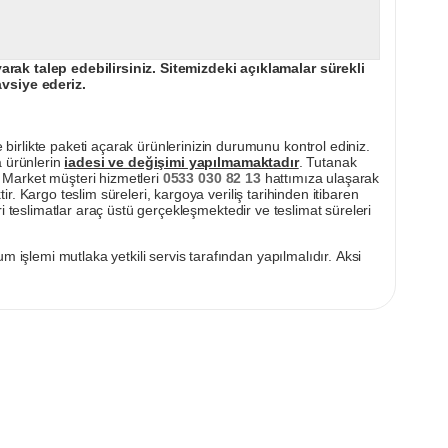
ak talep edebilirsiniz. Sitemizdeki açıklamalar sürekli
avsiye ederiz.
irlikte paketi açarak ürünlerinizin durumunu kontrol ediniz.
a ürünlerin
iadesi ve değişimi yapılmamaktadır
. Tutanak
pı Market müşteri hizmetleri
0533 030 82 13
hattımıza ulaşarak
ir. Kargo teslim süreleri, kargoya veriliş tarihinden itibaren
i teslimatlar araç üstü gerçekleşmektedir ve teslimat süreleri
m işlemi mutlaka yetkili servis tarafından yapılmalıdır. Aksi