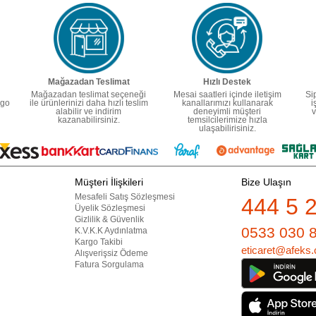
Mağazadan Teslimat
Hızlı Destek
Mağazadan teslimat seçeneği
Mesai saatleri içinde iletişim
Si
rgo
ile ürünlerinizi daha hızlı teslim
kanallarımızı kullanarak
i
alabilir ve indirim
deneyimli müşteri
v
kazanabilirsiniz.
temsilcilerimize hızla
ulaşabilirisiniz.
Müşteri İlişkileri
Bize Ulaşın
Mesafeli Satış Sözleşmesi
444 5 
Üyelik Sözleşmesi
Gizlilik & Güvenlik
0533 030 
K.V.K.K Aydınlatma
Kargo Takibi
eticaret@afeks.
Alışverişsiz Ödeme
Fatura Sorgulama