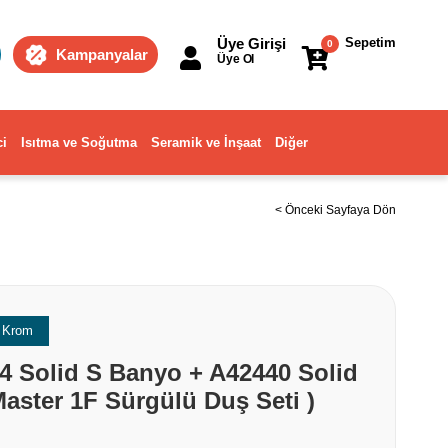
Üye Girişi
Sepetim
0
Kampanyalar
Üye Ol
ci
Isıtma ve Soğutma
Seramik ve İnşaat
Diğer
< Önceki Sayfaya Dön
Krom
44 Solid S Banyo + A42440 Solid
aster 1F Sürgülü Duş Seti )