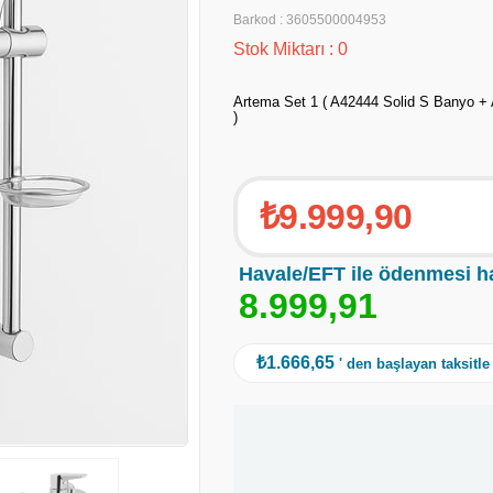
Barkod
:
3605500004953
Stok Miktarı
:
0
Artema Set 1 ( A42444 Solid S Banyo +
)
₺9.999,90
Havale/EFT ile ödenmesi h
8
.
9
9
9
,
9
1
₺1.666,65
' den başlayan taksitle