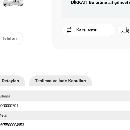
DİKKAT! Bu ürüne ait güncel s
Karşılaştır
Telefon
 Detayları
Teslimat ve İade Koşulları
Artema
2000000701
Metal
3605500004953