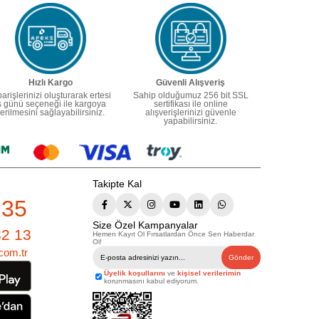
Hızlı Kargo
Güvenli Alışveriş
parişlerinizi oluşturarak ertesi
Sahip olduğumuz 256 bit SSL
ş günü seçeneği ile kargoya
sertifikası ile online
erilmesini sağlayabilirsiniz.
alışverişlerinizi güvenle
yapabilirsiniz.
Takipte Kal
235
Size Özel Kampanyalar
82 13
Hemen Kayıt Ol Fırsatlardan Önce Sen Haberdar
Ol!
com.tr
Gönder
Üyelik koşullarını
ve
kişisel verilerimin
korunmasını kabul ediyorum.