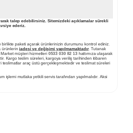
ak talep edebilirsiniz. Sitemizdeki açıklamalar sürekli
avsiye ederiz.
irlikte paketi açarak ürünlerinizin durumunu kontrol ediniz.
a ürünlerin
iadesi ve değişimi yapılmamaktadır
. Tutanak
pı Market müşteri hizmetleri
0533 030 82 13
hattımıza ulaşarak
ir. Kargo teslim süreleri, kargoya veriliş tarihinden itibaren
i teslimatlar araç üstü gerçekleşmektedir ve teslimat süreleri
m işlemi mutlaka yetkili servis tarafından yapılmalıdır. Aksi