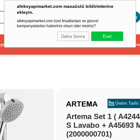
afeksyapimarket.com masaüstü bildirimlerine
ekleyin.
Toptan
afeksyapimarket.com özel fırsatlardan ve güncel
kampanyalardan haberiniz olsun ister misiniz?
Daha Sonra
Evet
ya
Elektrikli El Aleti
Aydınlatma ve Elektrik
Dekorasyon ve Ev Gere
Artema Set 1 ( A424
S Lavabo + A45693 M
(2000000701)