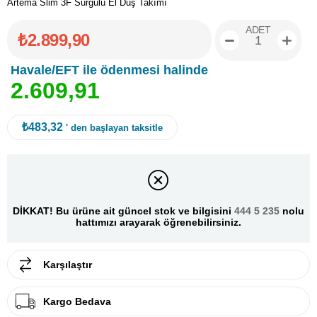
Artema Slim 3F Sürgülü El Duş Takımı
ADET
₺2.899,90
Havale/EFT ile ödenmesi halinde
2
.
6
0
9
,
9
1
₺483,32
' den başlayan taksitle
DİKKAT! Bu ürüne ait güncel stok ve bilgisini
444 5 235
nolu
hattımızı arayarak öğrenebilirsiniz.
Karşılaştır
Kargo Bedava