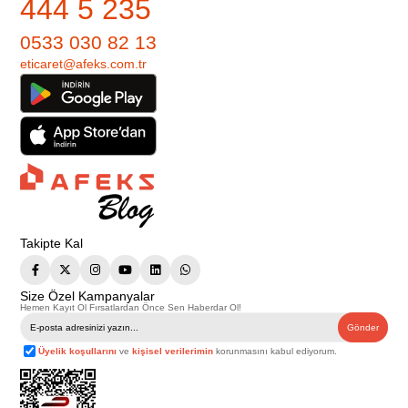
444 5 235
0533 030 82 13
eticaret@afeks.com.tr
Takipte Kal
Size Özel Kampanyalar
Hemen Kayıt Ol Fırsatlardan Önce Sen Haberdar Ol!
Gönder
Üyelik koşullarını
ve
kişisel verilerimin
korunmasını kabul ediyorum.