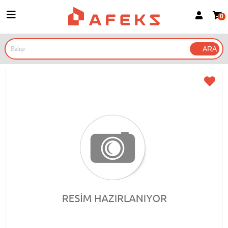
0
Üye Girişi
Üye Ol
Google İle Bağlan