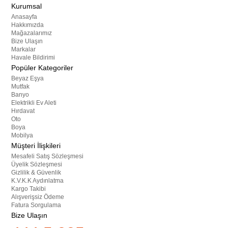
Kurumsal
Anasayfa
Hakkımızda
Mağazalarımız
Bize Ulaşın
Markalar
Havale Bildirimi
Popüler Kategoriler
Beyaz Eşya
Mutfak
Banyo
Elektrikli Ev Aleti
Hırdavat
Oto
Boya
Mobilya
Müşteri İlişkileri
Mesafeli Satış Sözleşmesi
Üyelik Sözleşmesi
Gizlilik & Güvenlik
K.V.K.K Aydınlatma
Kargo Takibi
Alışverişsiz Ödeme
Fatura Sorgulama
Bize Ulaşın