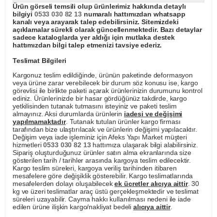
Ürün görseli temsili olup ürünlerimiz hakkında detaylı
bilgiyi
0533 030 82 13
numaralı hattımızdan whatsapp
kanalı veya arayarak talep edebilirsiniz. Sitemizdeki
açıklamalar sürekli olarak güncellenmektedir. Bazı detaylar
sadece kataloglarda yer aldığı için mutlaka destek
hattımızdan bilgi talep etmenizi tavsiye ederiz.
Teslimat Bilgileri
Kargonuz teslim edildiğinde, ürünün paketinde deformasyon
veya ürüne zarar verebilecek bir durum söz konusu ise, kargo
görevlisi ile birlikte paketi açarak ürünlerinizin durumunu kontrol
ediniz. Ürünlerinizde bir hasar gördüğünüz takdirde, kargo
yetkilisinden tutanak tutmasını isteyiniz ve paketi teslim
almayınız. Aksi durumlarda ürünlerin
iadesi ve değişimi
yapılmamaktadır
. Tutanak tutulan ürünler kargo firması
tarafından bize ulaştırılacak ve ürünlerin değişimi yapılacaktır.
Değişim veya iade işleminiz için Afeks Yapı Market müşteri
hizmetleri
0533 030 82 13
hattımıza ulaşarak bilgi alabilirsiniz.
Sipariş oluşturduğunuz ürünler satın alma ekranlarında size
gösterilen tarih / tarihler arasında kargoya teslim edilecektir.
Kargo teslim süreleri, kargoya veriliş tarihinden itibaren
mesafelere göre değişiklik gösterebilir. Kargo teslimatlarında
mesafelerden dolayı oluşabilecek
ek ücretler alıcıya aittir
. 30
kg ve üzeri teslimatlar araç üstü gerçekleşmektedir ve teslimat
süreleri uzayabilir. Cayma hakkı kullanılması nedeni ile iade
edilen ürüne ilişkin kargo/nakliyat bedeli
alıcıya aittir
.