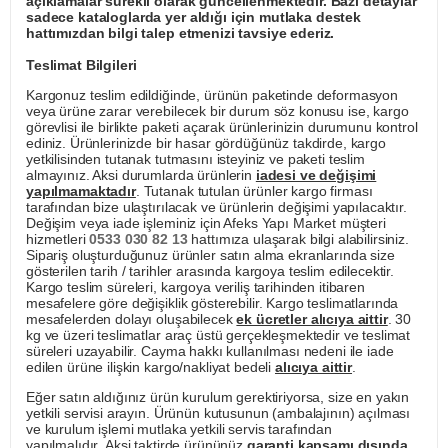
açıklamalar sürekli olarak güncellenmektedir. Bazı detaylar
sadece kataloglarda yer aldığı için mutlaka destek
hattımızdan bilgi talep etmenizi tavsiye ederiz.
Teslimat Bilgileri
Kargonuz teslim edildiğinde, ürünün paketinde deformasyon
veya ürüne zarar verebilecek bir durum söz konusu ise, kargo
görevlisi ile birlikte paketi açarak ürünlerinizin durumunu kontrol
ediniz. Ürünlerinizde bir hasar gördüğünüz takdirde, kargo
yetkilisinden tutanak tutmasını isteyiniz ve paketi teslim
almayınız. Aksi durumlarda ürünlerin
iadesi ve değişimi
yapılmamaktadır
. Tutanak tutulan ürünler kargo firması
tarafından bize ulaştırılacak ve ürünlerin değişimi yapılacaktır.
Değişim veya iade işleminiz için Afeks Yapı Market müşteri
hizmetleri
0533 030 82 13
hattımıza ulaşarak bilgi alabilirsiniz.
Sipariş oluşturduğunuz ürünler satın alma ekranlarında size
gösterilen tarih / tarihler arasında kargoya teslim edilecektir.
Kargo teslim süreleri, kargoya veriliş tarihinden itibaren
mesafelere göre değişiklik gösterebilir. Kargo teslimatlarında
mesafelerden dolayı oluşabilecek
ek ücretler alıcıya aittir
. 30
kg ve üzeri teslimatlar araç üstü gerçekleşmektedir ve teslimat
süreleri uzayabilir. Cayma hakkı kullanılması nedeni ile iade
edilen ürüne ilişkin kargo/nakliyat bedeli
alıcıya aittir
.
Eğer satın aldığınız ürün kurulum gerektiriyorsa, size en yakın
yetkili servisi arayın. Ürünün kutusunun (ambalajının) açılması
ve kurulum işlemi mutlaka yetkili servis tarafından
yapılmalıdır. Aksi taktirde ürününüz
garanti kapsamı dışında