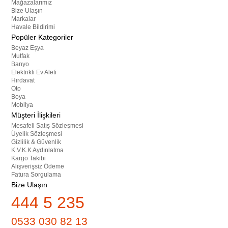
Mağazalarımız
Bize Ulaşın
Markalar
Havale Bildirimi
Popüler Kategoriler
Beyaz Eşya
Mutfak
Banyo
Elektrikli Ev Aleti
Hırdavat
Oto
Boya
Mobilya
Müşteri İlişkileri
Mesafeli Satış Sözleşmesi
Üyelik Sözleşmesi
Gizlilik & Güvenlik
K.V.K.K Aydınlatma
Kargo Takibi
Alışverişsiz Ödeme
Fatura Sorgulama
Bize Ulaşın
444 5 235
0533 030 82 13