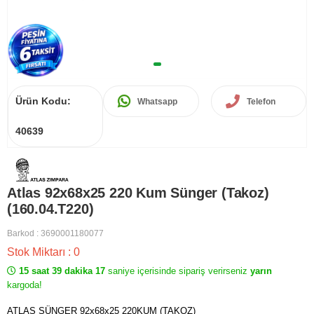
Ürün Kodu:
Whatsapp
Telefon
40639
Atlas 92x68x25 220 Kum Sünger (Takoz)
(160.04.T220)
Barkod
:
3690001180077
Stok Miktarı
:
0
15 saat 39 dakika 17
saniye içerisinde sipariş verirseniz
yarın
kargoda!
ATLAS SÜNGER 92x68x25 220KUM (TAKOZ)