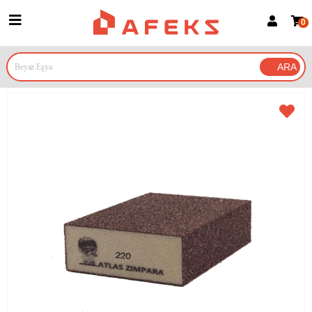
0
Üye Girişi
Üye Ol
Google İle Bağlan