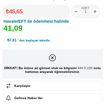
ADET
₺45,65
Havale/EFT ile ödenmesi halinde
4
1
,
0
9
₺7,61
' den başlayan taksitle
DİKKAT! Bu ürüne ait güncel stok ve bilgisini
444 5 235
nolu
hattımızı arayarak öğrenebilirsiniz.
Karşılaştır
Gelince Haber Ver