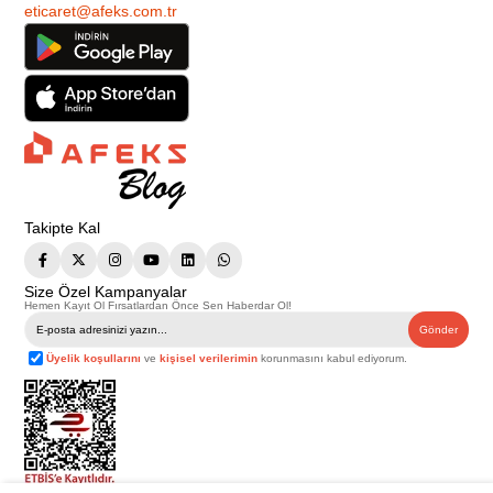
eticaret@afeks.com.tr
Takipte Kal
Size Özel Kampanyalar
Hemen Kayıt Ol Fırsatlardan Önce Sen Haberdar Ol!
Gönder
Üyelik koşullarını
ve
kişisel verilerimin
korunmasını kabul ediyorum.