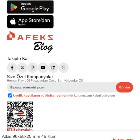
Takipte Kal
Size Özel Kampanyalar
Hemen Kayıt Ol Fırsatlardan Önce Sen Haberdar Ol!
Gönder
Üyelik koşullarını
ve
kişisel verilerimin
korunmasını kabul ediyorum.
Atlas 98x68x25 mm 46 Kum
Telif Hakkı © 2026
Afeks Yapı Market
. Tüm hakları saklıdır.