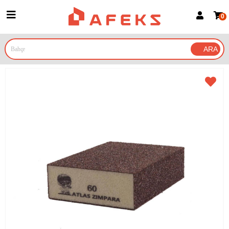
0
Üye Girişi
Üye Ol
Google İle Bağlan