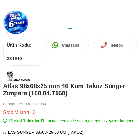
Ürün Kodu:
Whatsapp
Telefon
224940
Atlas 98x68x25 mm 46 Kum Takoz Sünger
Zımpara (160.04.T060)
Barkod
:
3690001180084
Stok Miktarı
:
0
23 saat 1 dakika 11
saniye içerisinde sipariş verirseniz
yarın
kargoda!
ATLAS SÜNGER 98x68x25 60 UM (TAKOZ)