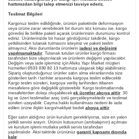
hattımızdan bilgi talep etmenizi tavsiye ederiz.
Teslimat Bilgileri
Kargonuz teslim edildiğinde, ürünün paketinde deformasyon
veya ürüne zarar verebilecek bir durum söz konusu ise, kargo
görevlisi ile birlikte paketi açarak ürünlerinizin durumunu kontrol
ediniz. Ürünlerinizde bir hasar gördüğünüz takdirde, kargo
yetkilisinden tutanak tutmasını isteyiniz ve paketi teslim
almayınız. Aksi durumlarda ürünlerin
iadesi ve değişimi
yapılmamaktadır
. Tutanak tutulan ürünler kargo firması
tarafından bize ulaştırılacak ve ürünlerin değişimi yapılacaktır.
Değişim veya iade işleminiz için Afeks Yapı Market müşteri
hizmetleri
0533 030 82 13
hattımıza ulaşarak bilgi alabilirsiniz.
Sipariş oluşturduğunuz ürünler satın alma ekranlarında size
gösterilen tarih / tarihler arasında kargoya teslim edilecektir.
Kargo teslim süreleri, kargoya veriliş tarihinden itibaren
mesafelere göre değişiklik gösterebilir. Kargo teslimatlarında
mesafelerden dolayı oluşabilecek
ek ücretler alıcıya aittir
. 30
kg ve üzeri teslimatlar araç üstü gerçekleşmektedir ve teslimat
süreleri uzayabilir. Cayma hakkı kullanılması nedeni ile iade
edilen ürüne ilişkin kargo/nakliyat bedeli
alıcıya aittir
.
Eğer satın aldığınız ürün kurulum gerektiriyorsa, size en yakın
yetkili servisi arayın. Ürünün kutusunun (ambalajının) açılması
ve kurulum işlemi mutlaka yetkili servis tarafından
yapılmalıdır. Aksi taktirde ürününüz
garanti kapsamı dışında
kalır
.