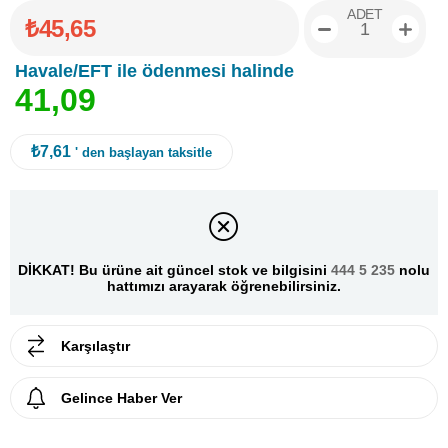
ADET
₺45,65
Havale/EFT ile ödenmesi halinde
4
1
,
0
9
₺7,61
' den başlayan taksitle
DİKKAT! Bu ürüne ait güncel stok ve bilgisini
444 5 235
nolu
hattımızı arayarak öğrenebilirsiniz.
Karşılaştır
Gelince Haber Ver