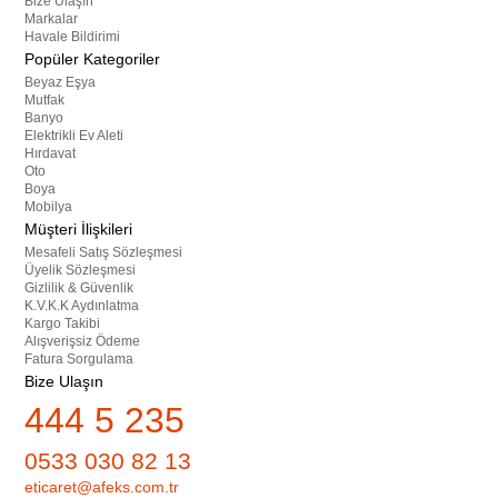
Bize Ulaşın
Markalar
Havale Bildirimi
Popüler Kategoriler
Beyaz Eşya
Mutfak
Banyo
Elektrikli Ev Aleti
Hırdavat
Oto
Boya
Mobilya
Müşteri İlişkileri
Mesafeli Satış Sözleşmesi
Üyelik Sözleşmesi
Gizlilik & Güvenlik
K.V.K.K Aydınlatma
Kargo Takibi
Alışverişsiz Ödeme
Fatura Sorgulama
Bize Ulaşın
444 5 235
0533 030 82 13
eticaret@afeks.com.tr