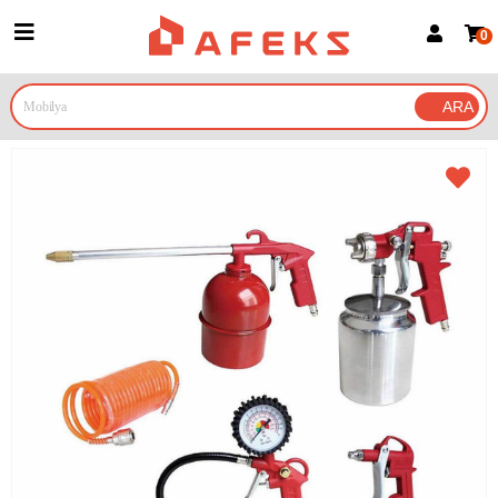
0
Üye Girişi
Üye Ol
Google İle Bağlan