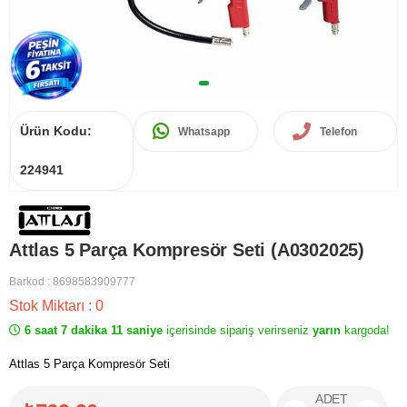
Ürün Kodu:
Whatsapp
Telefon
224941
Attlas 5 Parça Kompresör Seti (A0302025)
Barkod
:
8698583909777
Stok Miktarı
:
0
6 saat 7 dakika 11 saniye
içerisinde sipariş verirseniz
yarın
kargoda!
Attlas 5 Parça Kompresör Seti
ADET