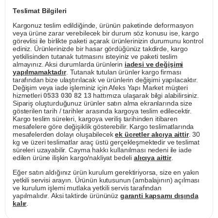
Teslimat Bilgileri
Kargonuz teslim edildiğinde, ürünün paketinde deformasyon
veya ürüne zarar verebilecek bir durum söz konusu ise, kargo
görevlisi ile birlikte paketi açarak ürünlerinizin durumunu kontrol
ediniz. Ürünlerinizde bir hasar gördüğünüz takdirde, kargo
yetkilisinden tutanak tutmasını isteyiniz ve paketi teslim
almayınız. Aksi durumlarda ürünlerin
iadesi ve değişimi
yapılmamaktadır
. Tutanak tutulan ürünler kargo firması
tarafından bize ulaştırılacak ve ürünlerin değişimi yapılacaktır.
Değişim veya iade işleminiz için Afeks Yapı Market müşteri
hizmetleri
0533 030 82 13
hattımıza ulaşarak bilgi alabilirsiniz.
Sipariş oluşturduğunuz ürünler satın alma ekranlarında size
gösterilen tarih / tarihler arasında kargoya teslim edilecektir.
Kargo teslim süreleri, kargoya veriliş tarihinden itibaren
mesafelere göre değişiklik gösterebilir. Kargo teslimatlarında
mesafelerden dolayı oluşabilecek
ek ücretler alıcıya aittir
. 30
kg ve üzeri teslimatlar araç üstü gerçekleşmektedir ve teslimat
süreleri uzayabilir. Cayma hakkı kullanılması nedeni ile iade
edilen ürüne ilişkin kargo/nakliyat bedeli
alıcıya aittir
.
Eğer satın aldığınız ürün kurulum gerektiriyorsa, size en yakın
yetkili servisi arayın. Ürünün kutusunun (ambalajının) açılması
ve kurulum işlemi mutlaka yetkili servis tarafından
yapılmalıdır. Aksi taktirde ürününüz
garanti kapsamı dışında
kalır
.