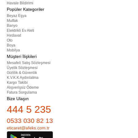
Havale Bildirimi
Popüler Kategoriler
Beyaz Eşya
Mutfak
Banyo
Elektrikli Ev Aleti
Hırdavat
Oto
Boya
Mobilya
Müşteri İlişkileri
Mesafeli Satış Sözleşmesi
Üyelik Sözleşmesi
Gizlilik & Güvenlik
K.V.K.K Aydınlatma
Kargo Takibi
Alışverişsiz Ödeme
Fatura Sorgulama
Bize Ulaşın
444 5 235
0533 030 82 13
eticaret@afeks.com.tr