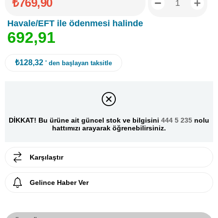
₺769,90
Havale/EFT ile ödenmesi halinde
6
9
2
,
9
1
₺128,32
' den başlayan taksitle
DİKKAT! Bu ürüne ait güncel stok ve bilgisini
444 5 235
nolu
hattımızı arayarak öğrenebilirsiniz.
Karşılaştır
Gelince Haber Ver