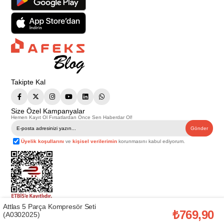
Takipte Kal
Size Özel Kampanyalar
Hemen Kayıt Ol Fırsatlardan Önce Sen Haberdar Ol!
Gönder
Üyelik koşullarını
ve
kişisel verilerimin
korunmasını kabul ediyorum.
Attlas 5 Parça Kompresör Seti
Telif Hakkı © 2026
Afeks Yapı Market
. Tüm hakları saklıdır.
₺769,90
(A0302025)
Bu web sitesindeki tüm ürünler ticari amaçlıdır. Web sitemizde yer alan
görsel ve yazılı içerikler firmamıza ait olup, firmamızın yazılı izni alınmadan