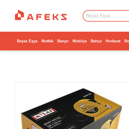
Beyaz Eşya
Mutfak
Banyo
Mobilya
Bahçe
Hırdavat
Bo