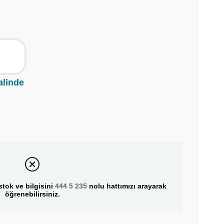
alinde
tok ve bilgisini
444 5 235
nolu hattımızı arayarak
öğrenebilirsiniz.