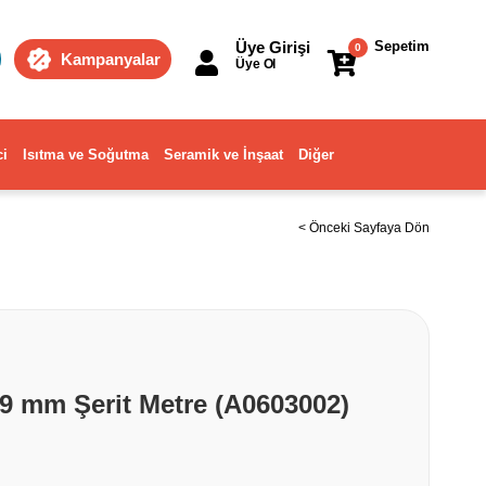
Üye Girişi
Sepetim
0
Kampanyalar
Üye Ol
ci
Isıtma ve Soğutma
Seramik ve İnşaat
Diğer
< Önceki Sayfaya Dön
19 mm Şerit Metre (A0603002)