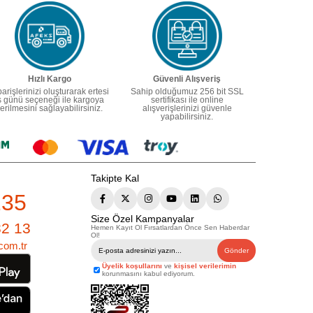
Hızlı Kargo
Güvenli Alışveriş
parişlerinizi oluşturarak ertesi
Sahip olduğumuz 256 bit SSL
ş günü seçeneği ile kargoya
sertifikası ile online
erilmesini sağlayabilirsiniz.
alışverişlerinizi güvenle
yapabilirsiniz.
Takipte Kal
235
Size Özel Kampanyalar
82 13
Hemen Kayıt Ol Fırsatlardan Önce Sen Haberdar
Ol!
com.tr
Gönder
Üyelik koşullarını
ve
kişisel verilerimin
korunmasını kabul ediyorum.