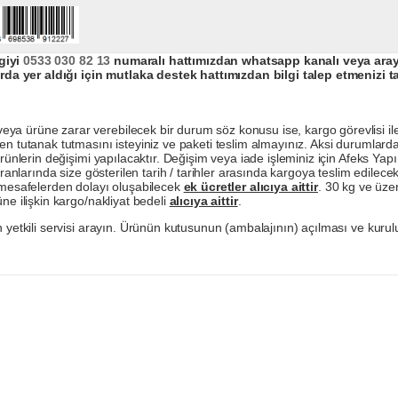
giyi
0533 030 82 13
numaralı hattımızdan whatsapp kanalı veya arayar
da yer aldığı için mutlaka destek hattımızdan bilgi talep etmenizi t
a ürüne zarar verebilecek bir durum söz konusu ise, kargo görevlisi ile b
en tutanak tutmasını isteyiniz ve paketi teslim almayınız. Aksi durumlard
ürünlerin değişimi yapılacaktır. Değişim veya iade işleminiz için Afeks Ya
ranlarında size gösterilen tarih / tarihler arasında kargoya teslim edilecekt
a mesafelerden dolayı oluşabilecek
ek ücretler alıcıya aittir
. 30 kg ve üzer
ne ilişkin kargo/nakliyat bedeli
alıcıya aittir
.
 yetkili servisi arayın. Ürünün kutusunun (ambalajının) açılması ve kurulu