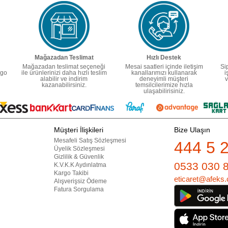
Mağazadan Teslimat
Hızlı Destek
Mağazadan teslimat seçeneği
Mesai saatleri içinde iletişim
Si
rgo
ile ürünlerinizi daha hızlı teslim
kanallarımızı kullanarak
i
alabilir ve indirim
deneyimli müşteri
v
kazanabilirsiniz.
temsilcilerimize hızla
ulaşabilirisiniz.
Müşteri İlişkileri
Bize Ulaşın
Mesafeli Satış Sözleşmesi
444 5 
Üyelik Sözleşmesi
Gizlilik & Güvenlik
0533 030 
K.V.K.K Aydınlatma
Kargo Takibi
eticaret@afeks.
Alışverişsiz Ödeme
Fatura Sorgulama