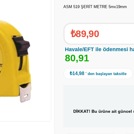
ASM 519 ŞERİT METRE 5mx19mm
₺89,90
Havale/EFT ile ödenmesi h
8
0
,
9
1
₺14,98
' den başlayan taksitle
DİKKAT! Bu ürüne ait güncel s