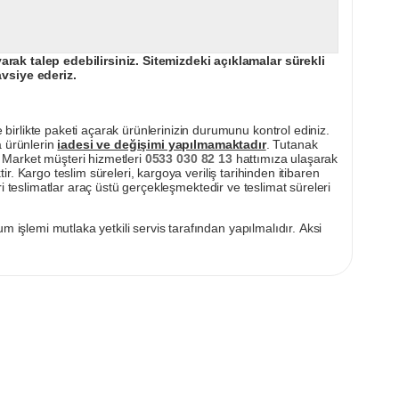
ak talep edebilirsiniz. Sitemizdeki açıklamalar sürekli
avsiye ederiz.
irlikte paketi açarak ürünlerinizin durumunu kontrol ediniz.
a ürünlerin
iadesi ve değişimi yapılmamaktadır
. Tutanak
pı Market müşteri hizmetleri
0533 030 82 13
hattımıza ulaşarak
ir. Kargo teslim süreleri, kargoya veriliş tarihinden itibaren
i teslimatlar araç üstü gerçekleşmektedir ve teslimat süreleri
m işlemi mutlaka yetkili servis tarafından yapılmalıdır. Aksi