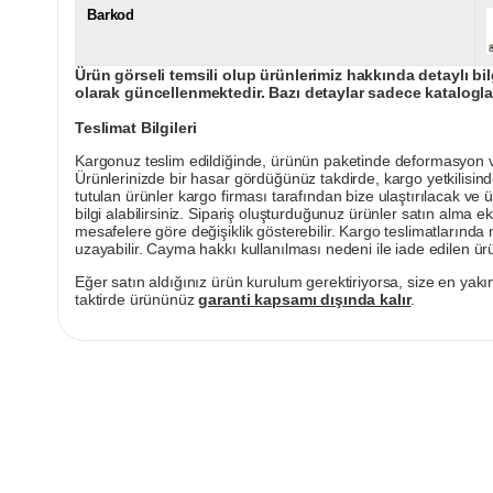
Barkod
Ürün görseli temsili olup ürünlerimiz hakkında detaylı bil
olarak güncellenmektedir. Bazı detaylar sadece kataloglar
Teslimat Bilgileri
Kargonuz teslim edildiğinde, ürünün paketinde deformasyon vey
Ürünlerinizde bir hasar gördüğünüz takdirde, kargo yetkilisind
tutulan ürünler kargo firması tarafından bize ulaştırılacak ve 
bilgi alabilirsiniz. Sipariş oluşturduğunuz ürünler satın alma ek
mesafelere göre değişiklik gösterebilir. Kargo teslimatlarınd
uzayabilir. Cayma hakkı kullanılması nedeni ile iade edilen ürü
Eğer satın aldığınız ürün kurulum gerektiriyorsa, size en yakın
taktirde ürününüz
garanti kapsamı dışında kalır
.