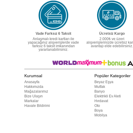
Vade Farksız 6 Taksit
Ücretsiz Kargo
Anlaşmalı kredi kartları ile
2.000₺ ve üzeri
yapacağınız alışverişlerde vade
alışverişlerinizde ücretsiz ka
farksız 6 taksit imkanından
avantajı elde edebilirsiniz.
yararlanabilirsiniz.
Kurumsal
Popüler Kategoriler
Anasayfa
Beyaz Eşya
Hakkımızda
Mutfak
Mağazalarımız
Banyo
Bize Ulaşın
Elektrikli Ev Aleti
Markalar
Hırdavat
Havale Bildirimi
Oto
Boya
Mobilya