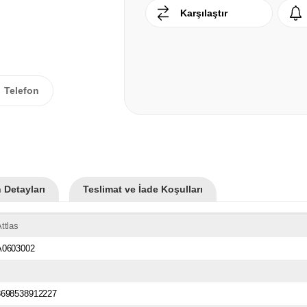
Karşılaştır
Telefon
 Detayları
Teslimat ve İade Koşulları
ttlas
A0603002
8698538912227