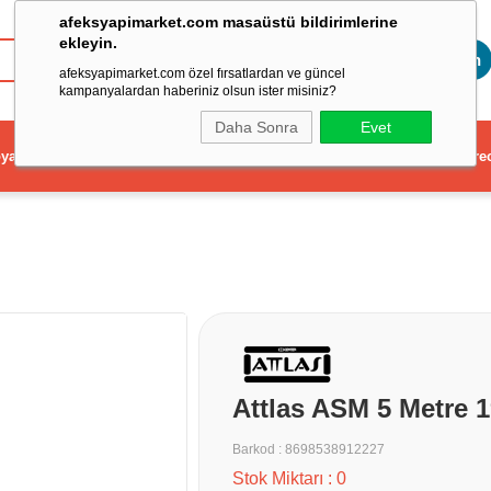
afeksyapimarket.com masaüstü bildirimlerine
ekleyin.
Toptan
afeksyapimarket.com özel fırsatlardan ve güncel
kampanyalardan haberiniz olsun ister misiniz?
Daha Sonra
Evet
ya
Elektrikli El Aleti
Aydınlatma ve Elektrik
Dekorasyon ve Ev Gere
Attlas ASM 5 Metre 
Barkod
:
8698538912227
Stok Miktarı
:
0