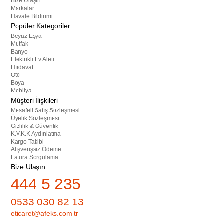
Bize Ulaşın
Markalar
Havale Bildirimi
Popüler Kategoriler
Beyaz Eşya
Mutfak
Banyo
Elektrikli Ev Aleti
Hırdavat
Oto
Boya
Mobilya
Müşteri İlişkileri
Mesafeli Satış Sözleşmesi
Üyelik Sözleşmesi
Gizlilik & Güvenlik
K.V.K.K Aydınlatma
Kargo Takibi
Alışverişsiz Ödeme
Fatura Sorgulama
Bize Ulaşın
444 5 235
0533 030 82 13
eticaret@afeks.com.tr