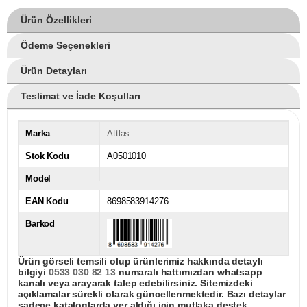
Ürün Özellikleri
Ödeme Seçenekleri
Ürün Detayları
Teslimat ve İade Koşulları
Marka
Attlas
Stok Kodu
A0501010
Model
EAN Kodu
8698583914276
Barkod
Ürün görseli temsili olup ürünlerimiz hakkında detaylı
bilgiyi
0533 030 82 13
numaralı hattımızdan whatsapp
kanalı veya arayarak talep edebilirsiniz. Sitemizdeki
açıklamalar sürekli olarak güncellenmektedir. Bazı detaylar
sadece kataloglarda yer aldığı için mutlaka destek