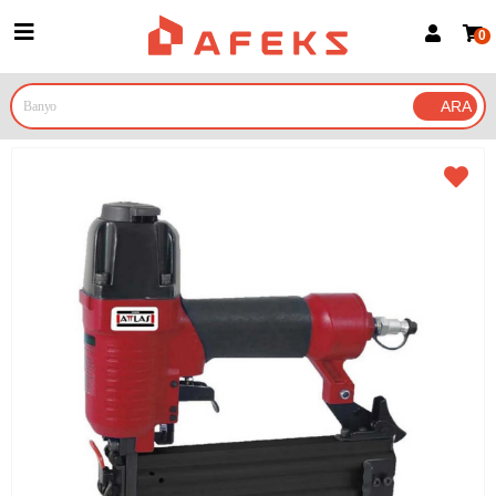
0
Üye Girişi
Üye Ol
Google İle Bağlan