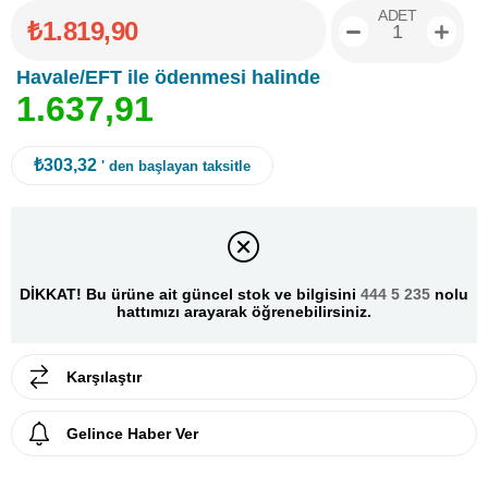
ADET
₺1.819,90
Havale/EFT ile ödenmesi halinde
1
.
6
3
7
,
9
1
₺303,32
' den başlayan taksitle
DİKKAT! Bu ürüne ait güncel stok ve bilgisini
444 5 235
nolu
hattımızı arayarak öğrenebilirsiniz.
Karşılaştır
Gelince Haber Ver