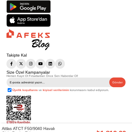
Takipte Kal
Size Özel Kampanyalar
Hemen Kayıt Ol Fırsatlardan Önce Sen Haberdar Ol!
Gönder
Üyelik koşullarını
ve
kişisel verilerimin
korunmasını kabul ediyorum.
Attlas ATCT F50/9040 Havalı
Telif Hakkı © 2026
Afeks Yapı Market
. Tüm hakları saklıdır.