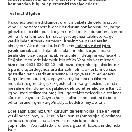
hattımızdan bilgi talep etmenizi tavsiye ederiz.
Teslimat Bilgileri
Kargonuz teslim edildiğinde, ürünün paketinde deformasyon
veya ürüne zarar verebilecek bir durum söz konusu ise, kargo
görevlisi ile birlikte paketi açarak ürünlerinizin durumunu kontrol
ediniz. Ürünlerinizde bir hasar gördüğünüz takdirde, kargo
yetkilisinden tutanak tutmasını isteyiniz ve paketi teslim
almayınız. Aksi durumlarda ürünlerin
iadesi ve değişimi
yapılmamaktadır
. Tutanak tutulan ürünler kargo firması
tarafından bize ulaştırılacak ve ürünlerin değişimi yapılacaktır.
Değişim veya iade işleminiz için Afeks Yapı Market müşteri
hizmetleri
0533 030 82 13
hattımıza ulaşarak bilgi alabilirsiniz.
Sipariş oluşturduğunuz ürünler satın alma ekranlarında size
gösterilen tarih / tarihler arasında kargoya teslim edilecektir.
Kargo teslim süreleri, kargoya veriliş tarihinden itibaren
mesafelere göre değişiklik gösterebilir. Kargo teslimatlarında
mesafelerden dolayı oluşabilecek
ek ücretler alıcıya aittir
. 30
kg ve üzeri teslimatlar araç üstü gerçekleşmektedir ve teslimat
süreleri uzayabilir. Cayma hakkı kullanılması nedeni ile iade
edilen ürüne ilişkin kargo/nakliyat bedeli
alıcıya aittir
.
Eğer satın aldığınız ürün kurulum gerektiriyorsa, size en yakın
yetkili servisi arayın. Ürünün kutusunun (ambalajının) açılması
ve kurulum işlemi mutlaka yetkili servis tarafından
yapılmalıdır. Aksi taktirde ürününüz
garanti kapsamı dışında
kalır
.