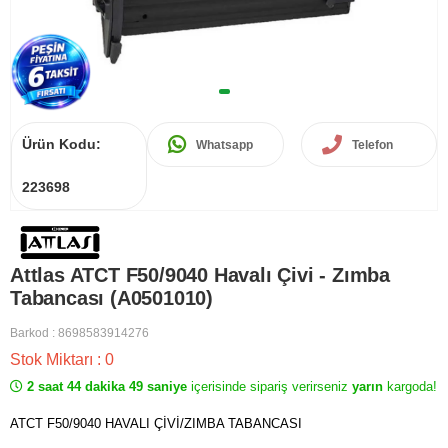
Ürün Kodu:
Whatsapp
Telefon
223698
Attlas ATCT F50/9040 Havalı Çivi - Zımba
Tabancası (A0501010)
Barkod
:
8698583914276
Stok Miktarı
:
0
2 saat 44 dakika 49 saniye
içerisinde sipariş verirseniz
yarın
kargoda!
ATCT F50/9040 HAVALI ÇİVİ/ZIMBA TABANCASI