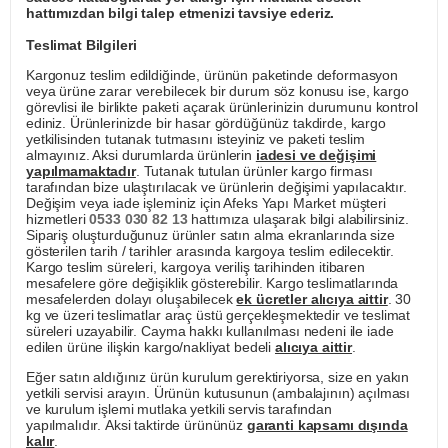
hattımızdan bilgi talep etmenizi tavsiye ederiz.
Teslimat Bilgileri
Kargonuz teslim edildiğinde, ürünün paketinde deformasyon
veya ürüne zarar verebilecek bir durum söz konusu ise, kargo
görevlisi ile birlikte paketi açarak ürünlerinizin durumunu kontrol
ediniz. Ürünlerinizde bir hasar gördüğünüz takdirde, kargo
yetkilisinden tutanak tutmasını isteyiniz ve paketi teslim
almayınız. Aksi durumlarda ürünlerin
iadesi ve değişimi
yapılmamaktadır
. Tutanak tutulan ürünler kargo firması
tarafından bize ulaştırılacak ve ürünlerin değişimi yapılacaktır.
Değişim veya iade işleminiz için Afeks Yapı Market müşteri
hizmetleri
0533 030 82 13
hattımıza ulaşarak bilgi alabilirsiniz.
Sipariş oluşturduğunuz ürünler satın alma ekranlarında size
gösterilen tarih / tarihler arasında kargoya teslim edilecektir.
Kargo teslim süreleri, kargoya veriliş tarihinden itibaren
mesafelere göre değişiklik gösterebilir. Kargo teslimatlarında
mesafelerden dolayı oluşabilecek
ek ücretler alıcıya aittir
. 30
kg ve üzeri teslimatlar araç üstü gerçekleşmektedir ve teslimat
süreleri uzayabilir. Cayma hakkı kullanılması nedeni ile iade
edilen ürüne ilişkin kargo/nakliyat bedeli
alıcıya aittir
.
Eğer satın aldığınız ürün kurulum gerektiriyorsa, size en yakın
yetkili servisi arayın. Ürünün kutusunun (ambalajının) açılması
ve kurulum işlemi mutlaka yetkili servis tarafından
yapılmalıdır. Aksi taktirde ürününüz
garanti kapsamı dışında
kalır
.