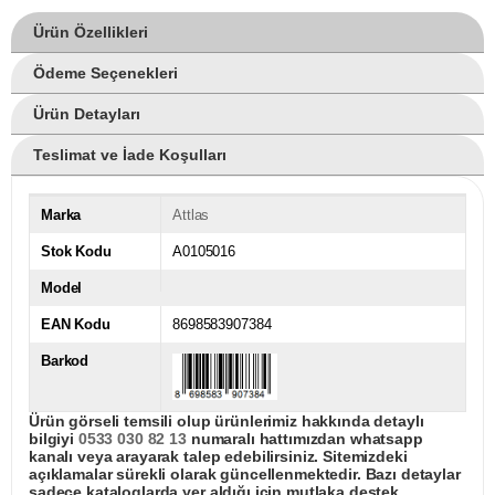
Ürün Özellikleri
Ödeme Seçenekleri
Ürün Detayları
Teslimat ve İade Koşulları
Marka
Attlas
Stok Kodu
A0105016
Model
EAN Kodu
8698583907384
Barkod
Ürün görseli temsili olup ürünlerimiz hakkında detaylı
bilgiyi
0533 030 82 13
numaralı hattımızdan whatsapp
kanalı veya arayarak talep edebilirsiniz. Sitemizdeki
açıklamalar sürekli olarak güncellenmektedir. Bazı detaylar
sadece kataloglarda yer aldığı için mutlaka destek