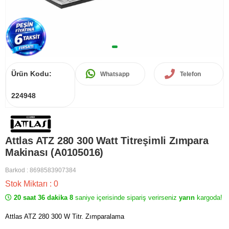
Ürün Kodu:
Whatsapp
Telefon
224948
Attlas ATZ 280 300 Watt Titreşimli Zımpara
Makinası (A0105016)
Barkod
:
8698583907384
Stok Miktarı
:
0
20 saat 36 dakika 8
saniye içerisinde sipariş verirseniz
yarın
kargoda!
Attlas ATZ 280 300 W Titr. Zımparalama