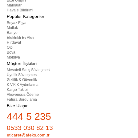
Bize Ulaşın
Markalar
Havale Bildirimi
Popüler Kategoriler
Beyaz Eşya
Mutfak
Banyo
Elektrikli Ev Aleti
Hırdavat
Oto
Boya
Mobilya
Müşteri İlişkileri
Mesafeli Satış Sözleşmesi
Üyelik Sözleşmesi
Gizlilik & Güvenlik
K.V.K.K Aydınlatma
Kargo Takibi
Alışverişsiz Ödeme
Fatura Sorgulama
Bize Ulaşın
444 5 235
0533 030 82 13
eticaret@afeks.com.tr