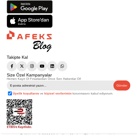
Takipte Kal
Size Özel Kampanyalar
Hemen Kayıt Ol Fırsatlardan Önce Sen Haberdar Ol!
Gönder
Üyelik koşullarını
ve
kişisel verilerimin
korunmasını kabul ediyorum.
Telif Hakkı © 2026
Afeks Yapı Market
. Tüm hakları saklıdır.