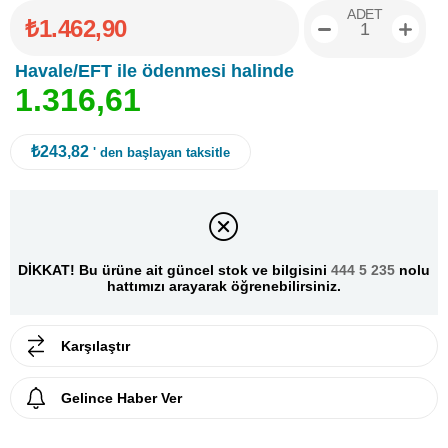
ADET
₺1.462,90
Havale/EFT ile ödenmesi halinde
1
.
3
1
6
,
6
1
₺243,82
' den başlayan taksitle
DİKKAT! Bu ürüne ait güncel stok ve bilgisini
444 5 235
nolu
hattımızı arayarak öğrenebilirsiniz.
Karşılaştır
Gelince Haber Ver