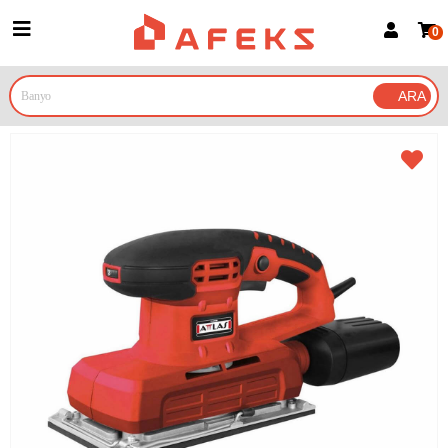
0
Üye Girişi
Üye Ol
Google İle Bağlan