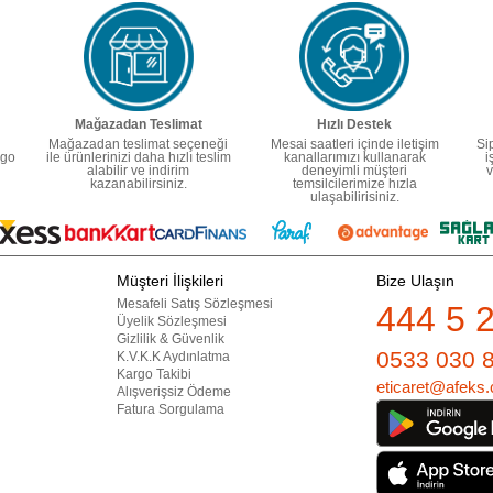
Mağazadan Teslimat
Hızlı Destek
Mağazadan teslimat seçeneği
Mesai saatleri içinde iletişim
Si
rgo
ile ürünlerinizi daha hızlı teslim
kanallarımızı kullanarak
i
alabilir ve indirim
deneyimli müşteri
v
kazanabilirsiniz.
temsilcilerimize hızla
ulaşabilirisiniz.
Müşteri İlişkileri
Bize Ulaşın
Mesafeli Satış Sözleşmesi
444 5 
Üyelik Sözleşmesi
Gizlilik & Güvenlik
0533 030 
K.V.K.K Aydınlatma
Kargo Takibi
eticaret@afeks.
Alışverişsiz Ödeme
Fatura Sorgulama