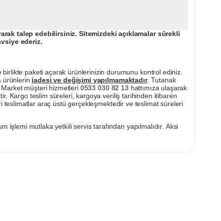
ak talep edebilirsiniz. Sitemizdeki açıklamalar sürekli
avsiye ederiz.
irlikte paketi açarak ürünlerinizin durumunu kontrol ediniz.
a ürünlerin
iadesi ve değişimi yapılmamaktadır
. Tutanak
pı Market müşteri hizmetleri
0533 030 82 13
hattımıza ulaşarak
ir. Kargo teslim süreleri, kargoya veriliş tarihinden itibaren
i teslimatlar araç üstü gerçekleşmektedir ve teslimat süreleri
m işlemi mutlaka yetkili servis tarafından yapılmalıdır. Aksi