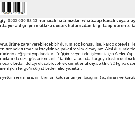
giyi
0533 030 82 13
numaralı hattımızdan whatsapp kanalı veya arayar
da yer aldığı için mutlaka destek hattımızdan bilgi talep etmenizi t
a ürüne zarar verebilecek bir durum söz konusu ise, kargo görevlisi ile b
en tutanak tutmasını isteyiniz ve paketi teslim almayınız. Aksi durumlard
ürünlerin değişimi yapılacaktır. Değişim veya iade işleminiz için Afeks Ya
ranlarında size gösterilen tarih / tarihler arasında kargoya teslim edilecekt
a mesafelerden dolayı oluşabilecek
ek ücretler alıcıya aittir
. 30 kg ve üzer
ne ilişkin kargo/nakliyat bedeli
alıcıya aittir
.
 yetkili servisi arayın. Ürünün kutusunun (ambalajının) açılması ve kurulu