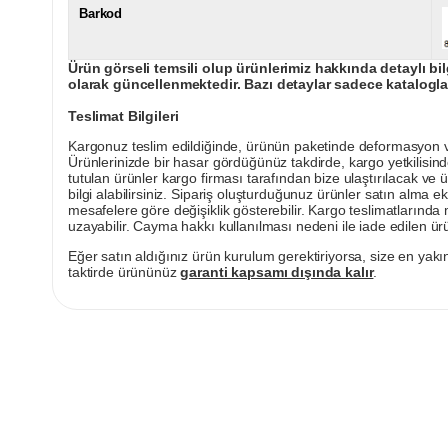
Barkod
Ürün görseli temsili olup ürünlerimiz hakkında detaylı bil
olarak güncellenmektedir. Bazı detaylar sadece kataloglar
Teslimat Bilgileri
Kargonuz teslim edildiğinde, ürünün paketinde deformasyon vey
Ürünlerinizde bir hasar gördüğünüz takdirde, kargo yetkilisind
tutulan ürünler kargo firması tarafından bize ulaştırılacak ve 
bilgi alabilirsiniz. Sipariş oluşturduğunuz ürünler satın alma ek
mesafelere göre değişiklik gösterebilir. Kargo teslimatlarınd
uzayabilir. Cayma hakkı kullanılması nedeni ile iade edilen ürü
Eğer satın aldığınız ürün kurulum gerektiriyorsa, size en yakın
taktirde ürününüz
garanti kapsamı dışında kalır
.