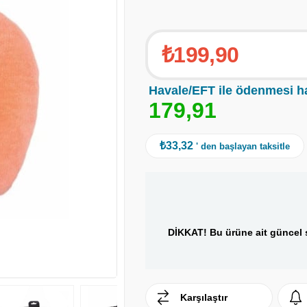
₺199,90
Havale/EFT ile ödenmesi h
1
7
9
,
9
1
₺33,32
' den başlayan taksitle
DİKKAT! Bu ürüne ait güncel s
Karşılaştır