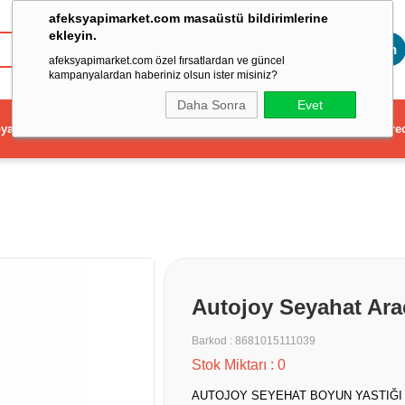
afeksyapimarket.com masaüstü bildirimlerine
ekleyin.
Toptan
afeksyapimarket.com özel fırsatlardan ve güncel
kampanyalardan haberiniz olsun ister misiniz?
Daha Sonra
Evet
ya
Elektrikli El Aleti
Aydınlatma ve Elektrik
Dekorasyon ve Ev Gere
Autojoy Seyahat Ara
Barkod
:
8681015111039
Stok Miktarı
:
0
AUTOJOY SEYEHAT BOYUN YASTIĞI