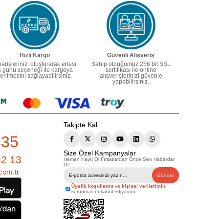
Hızlı Kargo
Güvenli Alışveriş
parişlerinizi oluşturarak ertesi
Sahip olduğumuz 256 bit SSL
ş günü seçeneği ile kargoya
sertifikası ile online
erilmesini sağlayabilirsiniz.
alışverişlerinizi güvenle
yapabilirsiniz.
Takipte Kal
235
Size Özel Kampanyalar
82 13
Hemen Kayıt Ol Fırsatlardan Önce Sen Haberdar
Ol!
com.tr
Gönder
Üyelik koşullarını
ve
kişisel verilerimin
korunmasını kabul ediyorum.