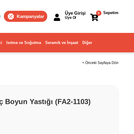
Üye Girişi
Sepetim
0
Kampanyalar
Üye Ol
ci
Isıtma ve Soğutma
Seramik ve İnşaat
Diğer
< Önceki Sayfaya Dön
ç Boyun Yastığı (FA2-1103)