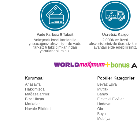
Vade Farksız 6 Taksit
Ücretsiz Kargo
Anlaşmalı kredi kartları ile
2.000₺ ve üzeri
yapacağınız alışverişlerde vade
alışverişlerinizde ücretsiz ka
farksız 6 taksit imkanından
avantajı elde edebilirsiniz.
yararlanabilirsiniz.
Kurumsal
Popüler Kategoriler
Anasayfa
Beyaz Eşya
Hakkımızda
Mutfak
Mağazalarımız
Banyo
Bize Ulaşın
Elektrikli Ev Aleti
Markalar
Hırdavat
Havale Bildirimi
Oto
Boya
Mobilya