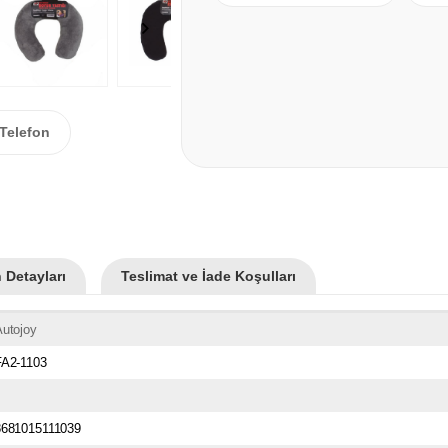
Telefon
 Detayları
Teslimat ve İade Koşulları
utojoy
FA2-1103
8681015111039