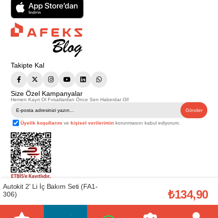
Takipte Kal
Size Özel Kampanyalar
Hemen Kayıt Ol Fırsatlardan Önce Sen Haberdar Ol!
Gönder
Üyelik koşullarını
ve
kişisel verilerimin
korunmasını kabul ediyorum.
Autokit 2' Li İç Bakım Seti (FA1-
Telif Hakkı © 2026
Afeks Yapı Market
. Tüm hakları saklıdır.
₺134,90
306)
Bu web sitesindeki tüm ürünler ticari amaçlıdır. Web sitemizde yer alan
görsel ve yazılı içerikler firmamıza ait olup, firmamızın yazılı izni alınmadan
hiçbir yazılı/görsel içerik, logo, kopyalanamaz, kaynak gösterilemez ve
başka yerlerde kullanılamaz. İçeriklerin izin alınmadan kopyalanması ve