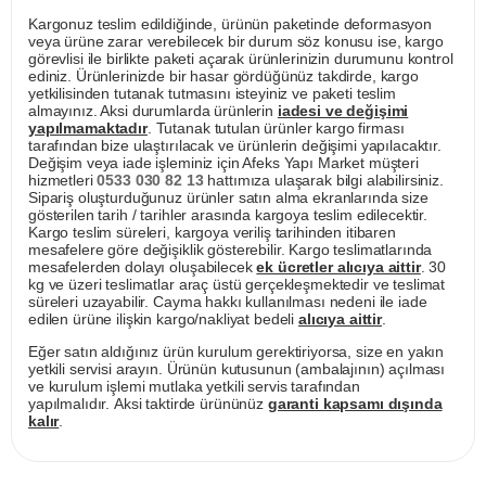
Kargonuz teslim edildiğinde, ürünün paketinde deformasyon
veya ürüne zarar verebilecek bir durum söz konusu ise, kargo
görevlisi ile birlikte paketi açarak ürünlerinizin durumunu kontrol
ediniz. Ürünlerinizde bir hasar gördüğünüz takdirde, kargo
yetkilisinden tutanak tutmasını isteyiniz ve paketi teslim
almayınız. Aksi durumlarda ürünlerin
iadesi ve değişimi
yapılmamaktadır
. Tutanak tutulan ürünler kargo firması
tarafından bize ulaştırılacak ve ürünlerin değişimi yapılacaktır.
Değişim veya iade işleminiz için Afeks Yapı Market müşteri
hizmetleri
0533 030 82 13
hattımıza ulaşarak bilgi alabilirsiniz.
Sipariş oluşturduğunuz ürünler satın alma ekranlarında size
gösterilen tarih / tarihler arasında kargoya teslim edilecektir.
Kargo teslim süreleri, kargoya veriliş tarihinden itibaren
mesafelere göre değişiklik gösterebilir. Kargo teslimatlarında
mesafelerden dolayı oluşabilecek
ek ücretler alıcıya aittir
. 30
kg ve üzeri teslimatlar araç üstü gerçekleşmektedir ve teslimat
süreleri uzayabilir. Cayma hakkı kullanılması nedeni ile iade
edilen ürüne ilişkin kargo/nakliyat bedeli
alıcıya aittir
.
Eğer satın aldığınız ürün kurulum gerektiriyorsa, size en yakın
yetkili servisi arayın. Ürünün kutusunun (ambalajının) açılması
ve kurulum işlemi mutlaka yetkili servis tarafından
yapılmalıdır. Aksi taktirde ürününüz
garanti kapsamı dışında
kalır
.