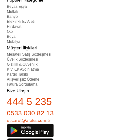
Popüler Kategoriler
Beyaz Eşya
Mutfak
Banyo
Elektrikli Ev Aleti
Hırdavat
Oto
Boya
Mobilya
Müşteri İlişkileri
Mesafeli Satış Sözleşmesi
Üyelik Sözleşmesi
Gizlilik & Güvenlik
K.V.K.K Aydınlatma
Kargo Takibi
Alışverişsiz Ödeme
Fatura Sorgulama
Bize Ulaşın
444 5 235
0533 030 82 13
eticaret@afeks.com.tr