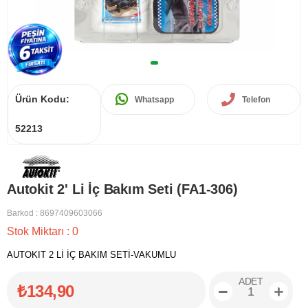
Ürün Kodu:
Whatsapp
Telefon
52213
Autokit 2' Li İç Bakım Seti (FA1-306)
Barkod
:
8697409603066
Stok Miktarı
:
0
AUTOKIT 2 Lİ İÇ BAKIM SETİ-VAKUMLU
ADET
₺134,90