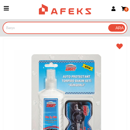
0
Üye Girişi
Üye Ol
Google İle Bağlan