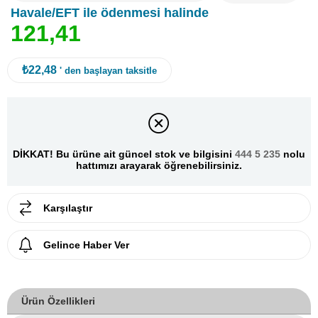
Havale/EFT ile ödenmesi halinde
1
2
1
,
4
1
₺22,48
' den başlayan taksitle
DİKKAT! Bu ürüne ait güncel stok ve bilgisini
444 5 235
nolu
hattımızı arayarak öğrenebilirsiniz.
Karşılaştır
Gelince Haber Ver
Ürün Özellikleri