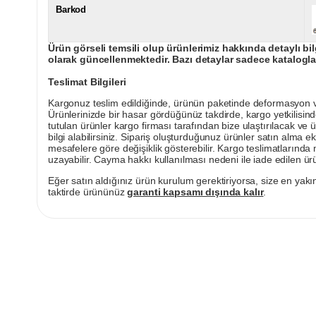
Barkod
Ürün görseli temsili olup ürünlerimiz hakkında detaylı bil
olarak güncellenmektedir. Bazı detaylar sadece kataloglar
Teslimat Bilgileri
Kargonuz teslim edildiğinde, ürünün paketinde deformasyon vey
Ürünlerinizde bir hasar gördüğünüz takdirde, kargo yetkilisind
tutulan ürünler kargo firması tarafından bize ulaştırılacak ve 
bilgi alabilirsiniz. Sipariş oluşturduğunuz ürünler satın alma ek
mesafelere göre değişiklik gösterebilir. Kargo teslimatlarınd
uzayabilir. Cayma hakkı kullanılması nedeni ile iade edilen ürü
Eğer satın aldığınız ürün kurulum gerektiriyorsa, size en yakın
taktirde ürününüz
garanti kapsamı dışında kalır
.