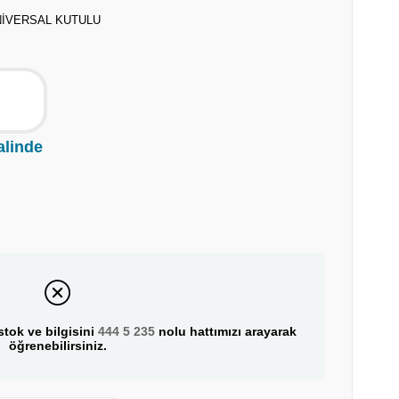
NİVERSAL KUTULU
alinde
tok ve bilgisini
444 5 235
nolu hattımızı arayarak
öğrenebilirsiniz.