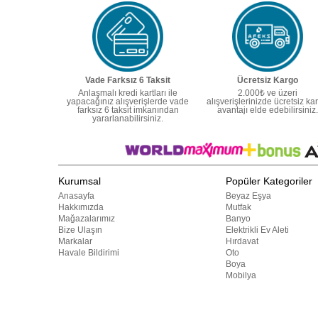
Vade Farksız 6 Taksit
Ücretsiz Kargo
Anlaşmalı kredi kartları ile
2.000₺ ve üzeri
yapacağınız alışverişlerde vade
alışverişlerinizde ücretsiz ka
farksız 6 taksit imkanından
avantajı elde edebilirsiniz.
yararlanabilirsiniz.
Kurumsal
Popüler Kategoriler
Anasayfa
Beyaz Eşya
Hakkımızda
Mutfak
Mağazalarımız
Banyo
Bize Ulaşın
Elektrikli Ev Aleti
Markalar
Hırdavat
Havale Bildirimi
Oto
Boya
Mobilya