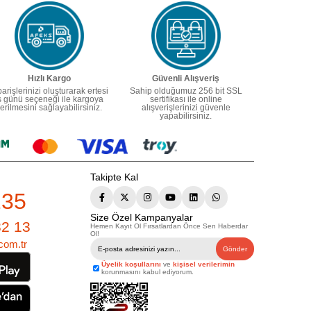
Hızlı Kargo
Güvenli Alışveriş
parişlerinizi oluşturarak ertesi
Sahip olduğumuz 256 bit SSL
ş günü seçeneği ile kargoya
sertifikası ile online
erilmesini sağlayabilirsiniz.
alışverişlerinizi güvenle
yapabilirsiniz.
Takipte Kal
235
Size Özel Kampanyalar
82 13
Hemen Kayıt Ol Fırsatlardan Önce Sen Haberdar
Ol!
com.tr
Gönder
Üyelik koşullarını
ve
kişisel verilerimin
korunmasını kabul ediyorum.