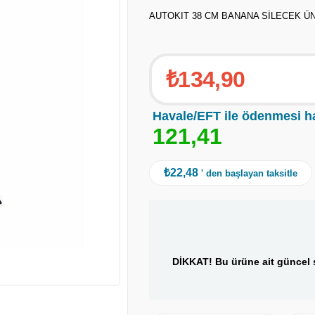
AUTOKIT 38 CM BANANA SİLECEK Ü
₺134,90
Havale/EFT ile ödenmesi h
1
2
1
,
4
1
₺22,48
' den başlayan taksitle
DİKKAT! Bu ürüne ait güncel s