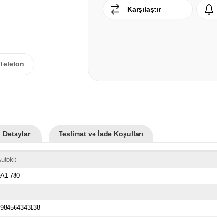
Karşılaştır
Telefon
 Detayları
Teslimat ve İade Koşulları
utokit
FA1-780
6984564343138