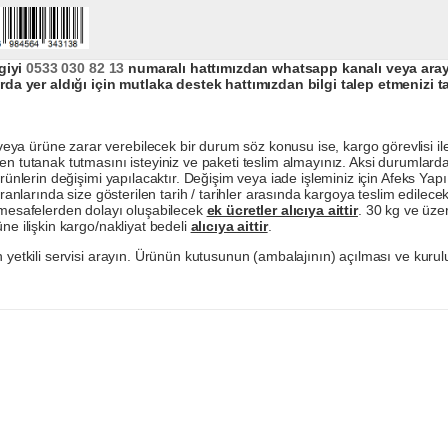
giyi
0533 030 82 13
numaralı hattımızdan whatsapp kanalı veya arayar
da yer aldığı için mutlaka destek hattımızdan bilgi talep etmenizi t
a ürüne zarar verebilecek bir durum söz konusu ise, kargo görevlisi ile b
en tutanak tutmasını isteyiniz ve paketi teslim almayınız. Aksi durumlard
ürünlerin değişimi yapılacaktır. Değişim veya iade işleminiz için Afeks Ya
ranlarında size gösterilen tarih / tarihler arasında kargoya teslim edilecekt
a mesafelerden dolayı oluşabilecek
ek ücretler alıcıya aittir
. 30 kg ve üzer
ne ilişkin kargo/nakliyat bedeli
alıcıya aittir
.
 yetkili servisi arayın. Ürünün kutusunun (ambalajının) açılması ve kurulu