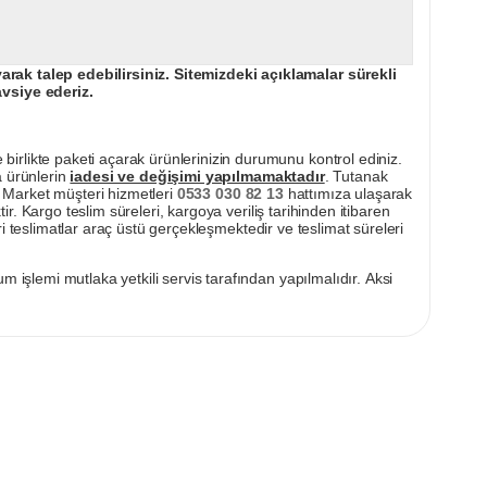
ak talep edebilirsiniz. Sitemizdeki açıklamalar sürekli
avsiye ederiz.
irlikte paketi açarak ürünlerinizin durumunu kontrol ediniz.
a ürünlerin
iadesi ve değişimi yapılmamaktadır
. Tutanak
pı Market müşteri hizmetleri
0533 030 82 13
hattımıza ulaşarak
ir. Kargo teslim süreleri, kargoya veriliş tarihinden itibaren
i teslimatlar araç üstü gerçekleşmektedir ve teslimat süreleri
m işlemi mutlaka yetkili servis tarafından yapılmalıdır. Aksi