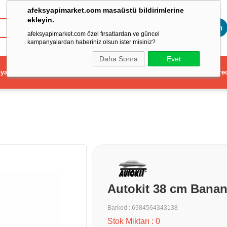
afeksyapimarket.com masaüstü bildirimlerine
ekleyin.
Toptan
afeksyapimarket.com özel fırsatlardan ve güncel
kampanyalardan haberiniz olsun ister misiniz?
Daha Sonra
Evet
ya
Elektrikli El Aleti
Aydınlatma ve Elektrik
Dekorasyon ve Ev Gere
Autokit 38 cm Banan
Barkod
:
6984564343138
Stok Miktarı
:
0