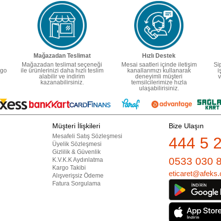
Mağazadan Teslimat
Hızlı Destek
Mağazadan teslimat seçeneği
Mesai saatleri içinde iletişim
Si
rgo
ile ürünlerinizi daha hızlı teslim
kanallarımızı kullanarak
i
alabilir ve indirim
deneyimli müşteri
v
kazanabilirsiniz.
temsilcilerimize hızla
ulaşabilirisiniz.
Müşteri İlişkileri
Bize Ulaşın
Mesafeli Satış Sözleşmesi
444 5 
Üyelik Sözleşmesi
Gizlilik & Güvenlik
0533 030 
K.V.K.K Aydınlatma
Kargo Takibi
eticaret@afeks.
Alışverişsiz Ödeme
Fatura Sorgulama