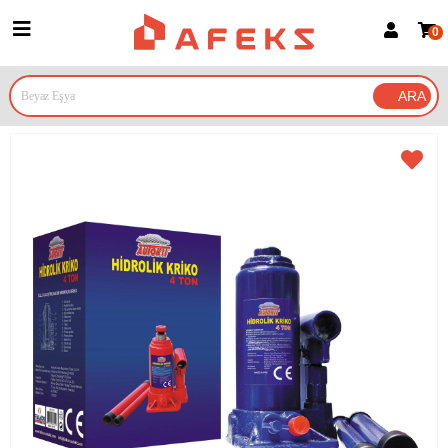
0
Üye Girişi
Üye Ol
Google İle Bağlan