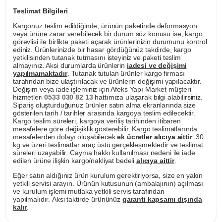
Teslimat Bilgileri
Kargonuz teslim edildiğinde, ürünün paketinde deformasyon
veya ürüne zarar verebilecek bir durum söz konusu ise, kargo
görevlisi ile birlikte paketi açarak ürünlerinizin durumunu kontrol
ediniz. Ürünlerinizde bir hasar gördüğünüz takdirde, kargo
yetkilisinden tutanak tutmasını isteyiniz ve paketi teslim
almayınız. Aksi durumlarda ürünlerin
iadesi ve değişimi
yapılmamaktadır
. Tutanak tutulan ürünler kargo firması
tarafından bize ulaştırılacak ve ürünlerin değişimi yapılacaktır.
Değişim veya iade işleminiz için Afeks Yapı Market müşteri
hizmetleri
0533 030 82 13
hattımıza ulaşarak bilgi alabilirsiniz.
Sipariş oluşturduğunuz ürünler satın alma ekranlarında size
gösterilen tarih / tarihler arasında kargoya teslim edilecektir.
Kargo teslim süreleri, kargoya veriliş tarihinden itibaren
mesafelere göre değişiklik gösterebilir. Kargo teslimatlarında
mesafelerden dolayı oluşabilecek
ek ücretler alıcıya aittir
. 30
kg ve üzeri teslimatlar araç üstü gerçekleşmektedir ve teslimat
süreleri uzayabilir. Cayma hakkı kullanılması nedeni ile iade
edilen ürüne ilişkin kargo/nakliyat bedeli
alıcıya aittir
.
Eğer satın aldığınız ürün kurulum gerektiriyorsa, size en yakın
yetkili servisi arayın. Ürünün kutusunun (ambalajının) açılması
ve kurulum işlemi mutlaka yetkili servis tarafından
yapılmalıdır. Aksi taktirde ürününüz
garanti kapsamı dışında
kalır
.