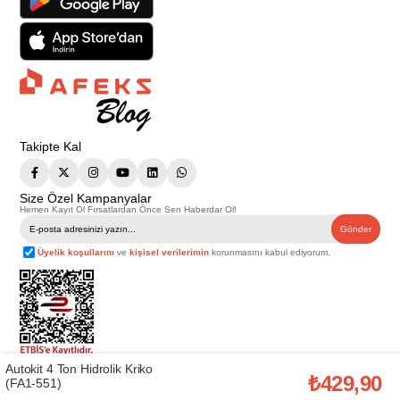
Takipte Kal
Size Özel Kampanyalar
Hemen Kayıt Ol Fırsatlardan Önce Sen Haberdar Ol!
Gönder
Üyelik koşullarını
ve
kişisel verilerimin
korunmasını kabul ediyorum.
Autokit 4 Ton Hidrolik Kriko
Telif Hakkı © 2026
Afeks Yapı Market
. Tüm hakları saklıdır.
₺429,90
(FA1-551)
Bu web sitesindeki tüm ürünler ticari amaçlıdır. Web sitemizde yer alan
görsel ve yazılı içerikler firmamıza ait olup, firmamızın yazılı izni alınmadan