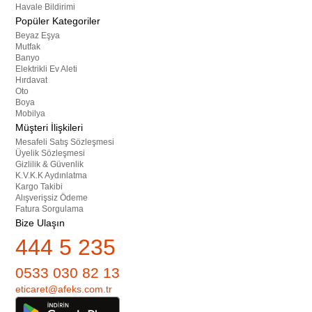
Havale Bildirimi
Popüler Kategoriler
Beyaz Eşya
Mutfak
Banyo
Elektrikli Ev Aleti
Hırdavat
Oto
Boya
Mobilya
Müşteri İlişkileri
Mesafeli Satış Sözleşmesi
Üyelik Sözleşmesi
Gizlilik & Güvenlik
K.V.K.K Aydınlatma
Kargo Takibi
Alışverişsiz Ödeme
Fatura Sorgulama
Bize Ulaşın
444 5 235
0533 030 82 13
eticaret@afeks.com.tr