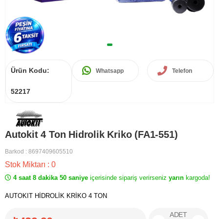
Ürün Kodu:
Whatsapp
Telefon
52217
Autokit 4 Ton Hidrolik Kriko (FA1-551)
Barkod
:
8697409605510
Stok Miktarı
:
0
4 saat 8 dakika 50 saniye
içerisinde sipariş verirseniz
yarın
kargoda!
AUTOKIT HİDROLİK KRİKO 4 TON
ADET