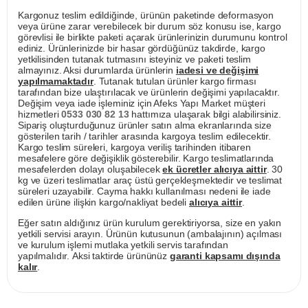
Kargonuz teslim edildiğinde, ürünün paketinde deformasyon
veya ürüne zarar verebilecek bir durum söz konusu ise, kargo
görevlisi ile birlikte paketi açarak ürünlerinizin durumunu kontrol
ediniz. Ürünlerinizde bir hasar gördüğünüz takdirde, kargo
yetkilisinden tutanak tutmasını isteyiniz ve paketi teslim
almayınız. Aksi durumlarda ürünlerin
iadesi ve değişimi
yapılmamaktadır
. Tutanak tutulan ürünler kargo firması
tarafından bize ulaştırılacak ve ürünlerin değişimi yapılacaktır.
Değişim veya iade işleminiz için Afeks Yapı Market müşteri
hizmetleri
0533 030 82 13
hattımıza ulaşarak bilgi alabilirsiniz.
Sipariş oluşturduğunuz ürünler satın alma ekranlarında size
gösterilen tarih / tarihler arasında kargoya teslim edilecektir.
Kargo teslim süreleri, kargoya veriliş tarihinden itibaren
mesafelere göre değişiklik gösterebilir. Kargo teslimatlarında
mesafelerden dolayı oluşabilecek
ek ücretler alıcıya aittir
. 30
kg ve üzeri teslimatlar araç üstü gerçekleşmektedir ve teslimat
süreleri uzayabilir. Cayma hakkı kullanılması nedeni ile iade
edilen ürüne ilişkin kargo/nakliyat bedeli
alıcıya aittir
.
Eğer satın aldığınız ürün kurulum gerektiriyorsa, size en yakın
yetkili servisi arayın. Ürünün kutusunun (ambalajının) açılması
ve kurulum işlemi mutlaka yetkili servis tarafından
yapılmalıdır. Aksi taktirde ürününüz
garanti kapsamı dışında
kalır
.