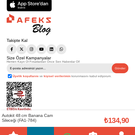
Takipte Kal
Size Özel Kampanyalar
Hemen Kayıt Ol Fırsatlardan Önce Sen Haberdar Ol!
Gönder
Üyelik koşullarını
ve
kişisel verilerimin
korunmasını kabul ediyorum.
Autokit 48 cm Banana Cam
Telif Hakkı © 2026
Afeks Yapı Market
. Tüm hakları saklıdır.
₺134,90
Sileceği (FA1-784)
Bu web sitesindeki tüm ürünler ticari amaçlıdır. Web sitemizde yer alan
görsel ve yazılı içerikler firmamıza ait olup, firmamızın yazılı izni alınmadan
hiçbir yazılı/görsel içerik, logo, kopyalanamaz, kaynak gösterilemez ve
başka yerlerde kullanılamaz. İçeriklerin izin alınmadan kopyalanması ve