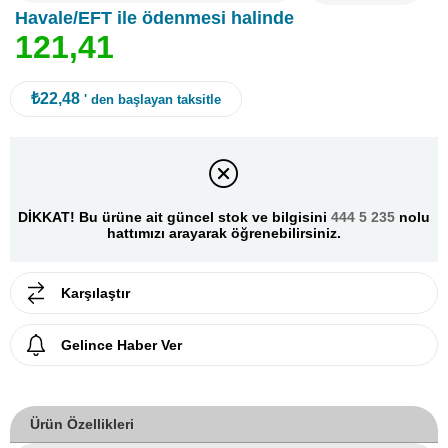
Havale/EFT ile ödenmesi halinde
1
2
1
,
4
1
₺22,48
' den başlayan taksitle
DİKKAT! Bu ürüne ait güncel stok ve bilgisini
444 5 235
nolu
hattımızı arayarak öğrenebilirsiniz.
Karşılaştır
Gelince Haber Ver
Ürün Özellikleri