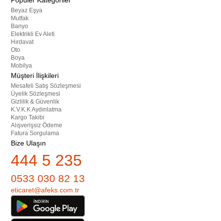
Popüler Kategoriler
Beyaz Eşya
Mutfak
Banyo
Elektrikli Ev Aleti
Hırdavat
Oto
Boya
Mobilya
Müşteri İlişkileri
Mesafeli Satış Sözleşmesi
Üyelik Sözleşmesi
Gizlilik & Güvenlik
K.V.K.K Aydınlatma
Kargo Takibi
Alışverişsiz Ödeme
Fatura Sorgulama
Bize Ulaşın
444 5 235
0533 030 82 13
eticaret@afeks.com.tr