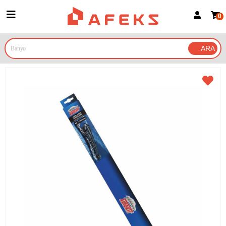
0
Üye Girişi
Üye Ol
Google İle Bağlan