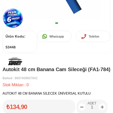
Ürün Kodu:
Whatsapp
Telefon
53448
Autokit 48 cm Banana Cam Sileceği (FA1-784)
Barkod
:
8697409607842
Stok Miktarı
:
0
AUTOKIT 48 CM BANANA SİLECEK ÜNİVERSAL KUTULU
ADET
₺134,90