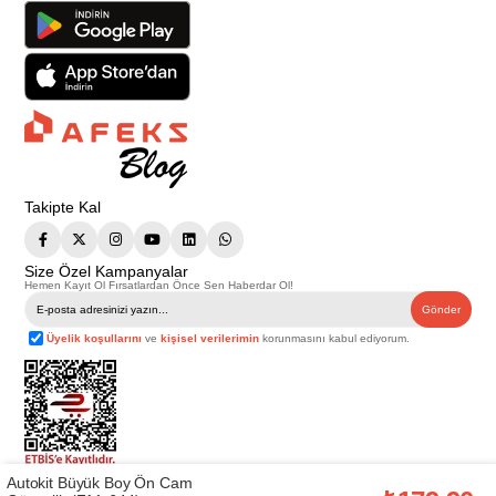
Takipte Kal
Size Özel Kampanyalar
Hemen Kayıt Ol Fırsatlardan Önce Sen Haberdar Ol!
Gönder
Üyelik koşullarını
ve
kişisel verilerimin
korunmasını kabul ediyorum.
Autokit Büyük Boy Ön Cam
Telif Hakkı © 2026
Afeks Yapı Market
. Tüm hakları saklıdır.