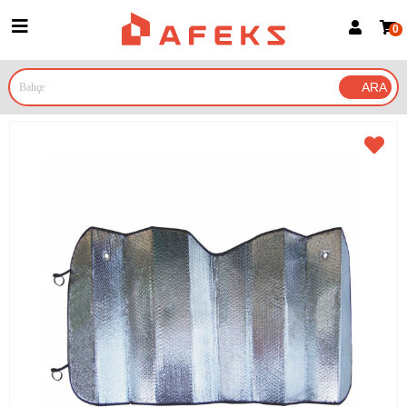
0
Üye Girişi
Üye Ol
Google İle Bağlan