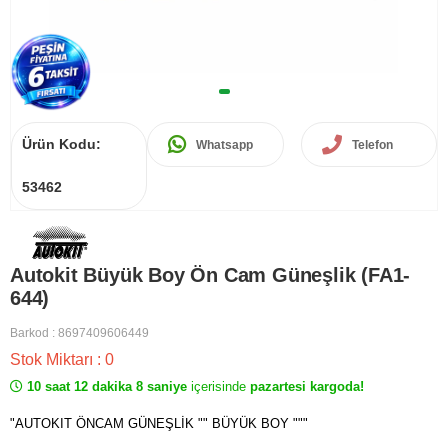
Ürün Kodu:
Whatsapp
Telefon
53462
Autokit Büyük Boy Ön Cam Güneşlik (FA1-
644)
Barkod
:
8697409606449
Stok Miktarı
:
0
10 saat 12 dakika 8 saniye
içerisinde
pazartesi kargoda!
"AUTOKIT ÖNCAM GÜNEŞLİK "" BÜYÜK BOY """