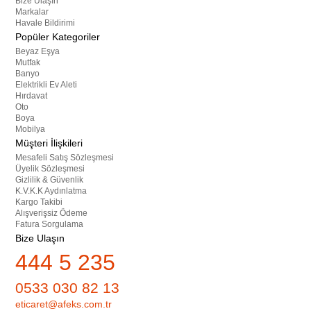
Bize Ulaşın
Markalar
Havale Bildirimi
Popüler Kategoriler
Beyaz Eşya
Mutfak
Banyo
Elektrikli Ev Aleti
Hırdavat
Oto
Boya
Mobilya
Müşteri İlişkileri
Mesafeli Satış Sözleşmesi
Üyelik Sözleşmesi
Gizlilik & Güvenlik
K.V.K.K Aydınlatma
Kargo Takibi
Alışverişsiz Ödeme
Fatura Sorgulama
Bize Ulaşın
444 5 235
0533 030 82 13
eticaret@afeks.com.tr