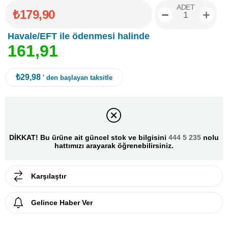
ADET
₺179,90
Havale/EFT ile ödenmesi halinde
1
6
1
,
9
1
₺29,98
' den başlayan taksitle
DİKKAT! Bu ürüne ait güncel stok ve bilgisini
444 5 235
nolu
hattımızı arayarak öğrenebilirsiniz.
Karşılaştır
Gelince Haber Ver