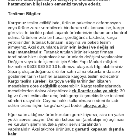
hattımızdan bilgi talep etmenizi tavsiye ederiz.
Teslimat Bilgileri
Kargonuz teslim edildiğinde, ürünün paketinde deformasyon
veya ürüne zarar verebilecek bir durum söz konusu ise, kargo
görevlisi ile birlikte paketi açarak ürünlerinizin durumunu kontrol
ediniz. Ürünlerinizde bir hasar gördüğünüz takdirde, kargo
yetkilisinden tutanak tutmasını isteyiniz ve paketi teslim
almayınız. Aksi durumlarda ürünlerin
iadesi ve değişimi
yapılmamaktadır
. Tutanak tutulan ürünler kargo firması
tarafından bize ulaştırılacak ve ürünlerin değişimi yapılacaktır.
Değişim veya iade işleminiz için Afeks Yapı Market müşteri
hizmetleri
0533 030 82 13
hattımıza ulaşarak bilgi alabilirsiniz.
Sipariş oluşturduğunuz ürünler satın alma ekranlarında size
gösterilen tarih / tarihler arasında kargoya teslim edilecektir.
Kargo teslim süreleri, kargoya veriliş tarihinden itibaren
mesafelere göre değişiklik gösterebilir. Kargo teslimatlarında
mesafelerden dolayı oluşabilecek
ek ücretler alıcıya aittir
. 30
kg ve üzeri teslimatlar araç üstü gerçekleşmektedir ve teslimat
süreleri uzayabilir. Cayma hakkı kullanılması nedeni ile iade
edilen ürüne ilişkin kargo/nakliyat bedeli
alıcıya aittir
.
Eğer satın aldığınız ürün kurulum gerektiriyorsa, size en yakın
yetkili servisi arayın. Ürünün kutusunun (ambalajının) açılması
ve kurulum işlemi mutlaka yetkili servis tarafından
yapılmalıdır. Aksi taktirde ürününüz
garanti kapsamı dışında
kalır
.