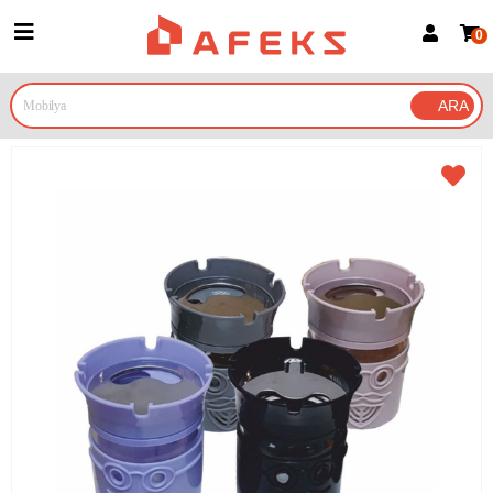
0
Üye Girişi
Üye Ol
Google İle Bağlan