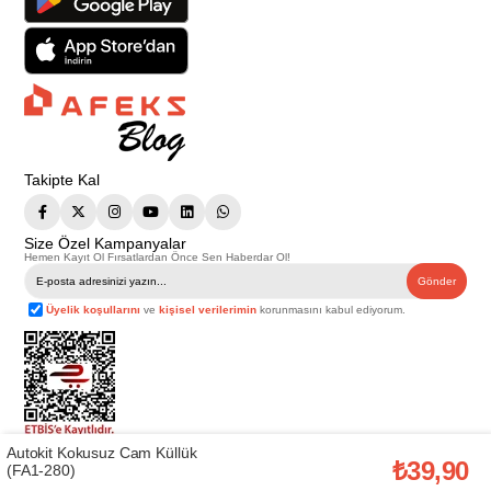
Takipte Kal
Size Özel Kampanyalar
Hemen Kayıt Ol Fırsatlardan Önce Sen Haberdar Ol!
Gönder
Üyelik koşullarını
ve
kişisel verilerimin
korunmasını kabul ediyorum.
Autokit Kokusuz Cam Küllük
Telif Hakkı © 2026
Afeks Yapı Market
. Tüm hakları saklıdır.
₺39,90
(FA1-280)
Bu web sitesindeki tüm ürünler ticari amaçlıdır. Web sitemizde yer alan
görsel ve yazılı içerikler firmamıza ait olup, firmamızın yazılı izni alınmadan