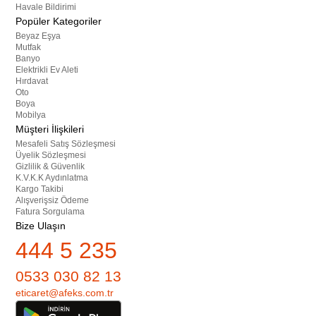
Havale Bildirimi
Popüler Kategoriler
Beyaz Eşya
Mutfak
Banyo
Elektrikli Ev Aleti
Hırdavat
Oto
Boya
Mobilya
Müşteri İlişkileri
Mesafeli Satış Sözleşmesi
Üyelik Sözleşmesi
Gizlilik & Güvenlik
K.V.K.K Aydınlatma
Kargo Takibi
Alışverişsiz Ödeme
Fatura Sorgulama
Bize Ulaşın
444 5 235
0533 030 82 13
eticaret@afeks.com.tr