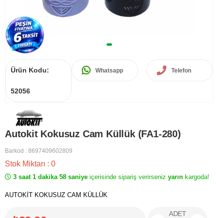
Ürün Kodu:
Whatsapp
Telefon
52056
Autokit Kokusuz Cam Küllük (FA1-280)
Barkod
:
8697409602809
Stok Miktarı
:
0
3 saat 1 dakika 58 saniye
içerisinde sipariş verirseniz
yarın
kargoda!
AUTOKİT KOKUSUZ CAM KÜLLÜK
ADET