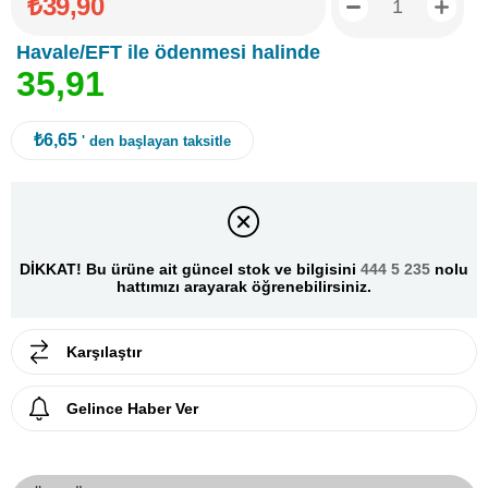
₺39,90
Havale/EFT ile ödenmesi halinde
3
5
,
9
1
₺6,65
' den başlayan taksitle
DİKKAT! Bu ürüne ait güncel stok ve bilgisini
444 5 235
nolu
hattımızı arayarak öğrenebilirsiniz.
Karşılaştır
Gelince Haber Ver