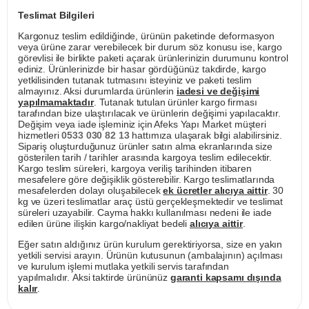
Teslimat Bilgileri
Kargonuz teslim edildiğinde, ürünün paketinde deformasyon
veya ürüne zarar verebilecek bir durum söz konusu ise, kargo
görevlisi ile birlikte paketi açarak ürünlerinizin durumunu kontrol
ediniz. Ürünlerinizde bir hasar gördüğünüz takdirde, kargo
yetkilisinden tutanak tutmasını isteyiniz ve paketi teslim
almayınız. Aksi durumlarda ürünlerin
iadesi ve değişimi
yapılmamaktadır
. Tutanak tutulan ürünler kargo firması
tarafından bize ulaştırılacak ve ürünlerin değişimi yapılacaktır.
Değişim veya iade işleminiz için Afeks Yapı Market müşteri
hizmetleri
0533 030 82 13
hattımıza ulaşarak bilgi alabilirsiniz.
Sipariş oluşturduğunuz ürünler satın alma ekranlarında size
gösterilen tarih / tarihler arasında kargoya teslim edilecektir.
Kargo teslim süreleri, kargoya veriliş tarihinden itibaren
mesafelere göre değişiklik gösterebilir. Kargo teslimatlarında
mesafelerden dolayı oluşabilecek
ek ücretler alıcıya aittir
. 30
kg ve üzeri teslimatlar araç üstü gerçekleşmektedir ve teslimat
süreleri uzayabilir. Cayma hakkı kullanılması nedeni ile iade
edilen ürüne ilişkin kargo/nakliyat bedeli
alıcıya aittir
.
Eğer satın aldığınız ürün kurulum gerektiriyorsa, size en yakın
yetkili servisi arayın. Ürünün kutusunun (ambalajının) açılması
ve kurulum işlemi mutlaka yetkili servis tarafından
yapılmalıdır. Aksi taktirde ürününüz
garanti kapsamı dışında
kalır
.