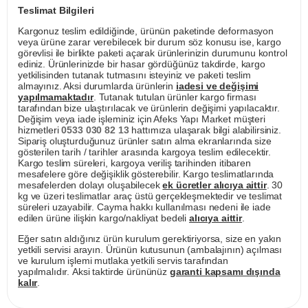
Teslimat Bilgileri
Kargonuz teslim edildiğinde, ürünün paketinde deformasyon
veya ürüne zarar verebilecek bir durum söz konusu ise, kargo
görevlisi ile birlikte paketi açarak ürünlerinizin durumunu kontrol
ediniz. Ürünlerinizde bir hasar gördüğünüz takdirde, kargo
yetkilisinden tutanak tutmasını isteyiniz ve paketi teslim
almayınız. Aksi durumlarda ürünlerin
iadesi ve değişimi
yapılmamaktadır
. Tutanak tutulan ürünler kargo firması
tarafından bize ulaştırılacak ve ürünlerin değişimi yapılacaktır.
Değişim veya iade işleminiz için Afeks Yapı Market müşteri
hizmetleri
0533 030 82 13
hattımıza ulaşarak bilgi alabilirsiniz.
Sipariş oluşturduğunuz ürünler satın alma ekranlarında size
gösterilen tarih / tarihler arasında kargoya teslim edilecektir.
Kargo teslim süreleri, kargoya veriliş tarihinden itibaren
mesafelere göre değişiklik gösterebilir. Kargo teslimatlarında
mesafelerden dolayı oluşabilecek
ek ücretler alıcıya aittir
. 30
kg ve üzeri teslimatlar araç üstü gerçekleşmektedir ve teslimat
süreleri uzayabilir. Cayma hakkı kullanılması nedeni ile iade
edilen ürüne ilişkin kargo/nakliyat bedeli
alıcıya aittir
.
Eğer satın aldığınız ürün kurulum gerektiriyorsa, size en yakın
yetkili servisi arayın. Ürünün kutusunun (ambalajının) açılması
ve kurulum işlemi mutlaka yetkili servis tarafından
yapılmalıdır. Aksi taktirde ürününüz
garanti kapsamı dışında
kalır
.