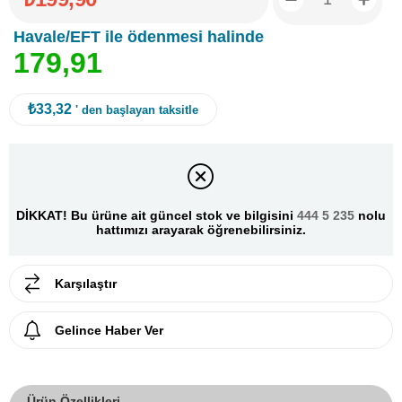
Havale/EFT ile ödenmesi halinde
1
7
9
,
9
1
₺33,32
' den başlayan taksitle
DİKKAT! Bu ürüne ait güncel stok ve bilgisini
444 5 235
nolu
hattımızı arayarak öğrenebilirsiniz.
Karşılaştır
Gelince Haber Ver
Ürün Özellikleri