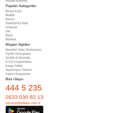
Havale Bildirimi
Popüler Kategoriler
Beyaz Eşya
Mutfak
Banyo
Elektrikli Ev Aleti
Hırdavat
Oto
Boya
Mobilya
Müşteri İlişkileri
Mesafeli Satış Sözleşmesi
Üyelik Sözleşmesi
Gizlilik & Güvenlik
K.V.K.K Aydınlatma
Kargo Takibi
Alışverişsiz Ödeme
Fatura Sorgulama
Bize Ulaşın
444 5 235
0533 030 82 13
eticaret@afeks.com.tr