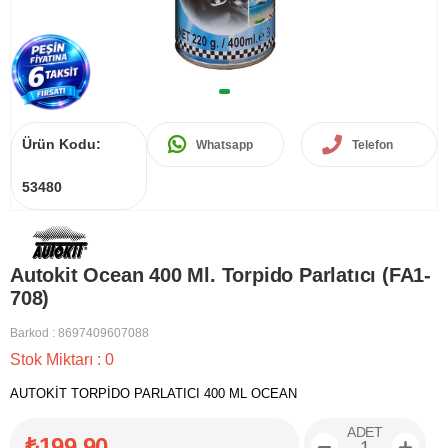
Ürün Kodu:
Whatsapp
Telefon
53480
Autokit Ocean 400 Ml. Torpido Parlatıcı (FA1-
708)
Barkod
:
8697409607088
Stok Miktarı
:
0
AUTOKİT TORPİDO PARLATICI 400 ML OCEAN
ADET
₺199,90