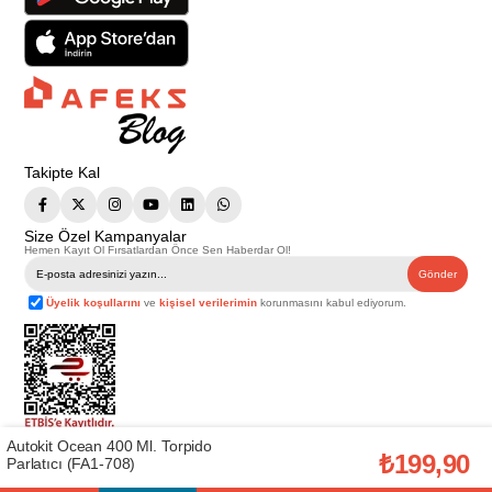
Takipte Kal
Size Özel Kampanyalar
Hemen Kayıt Ol Fırsatlardan Önce Sen Haberdar Ol!
Gönder
Üyelik koşullarını
ve
kişisel verilerimin
korunmasını kabul ediyorum.
Autokit Ocean 400 Ml. Torpido
Telif Hakkı © 2026
Afeks Yapı Market
. Tüm hakları saklıdır.
₺199,90
Parlatıcı (FA1-708)
Bu web sitesindeki tüm ürünler ticari amaçlıdır. Web sitemizde yer alan
görsel ve yazılı içerikler firmamıza ait olup, firmamızın yazılı izni alınmadan