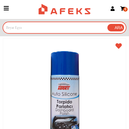
0
Üye Girişi
Üye Ol
Google İle Bağlan