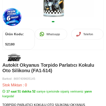
Ürün Kodu:
Whatsapp
Telefon
52180
Autokit Okyanus Torpido Parlatıcı Kokulu
Oto Silikonu (FA1-514)
Barkod
:
8697409605145
Stok Miktarı
:
0
17 saat 51 dakika 52
saniye içerisinde sipariş verirseniz
yarın
kargoda!
TORPİDO PARLATICI KOKULU OTO SİLİKONU OKYANUS