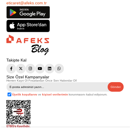
eticaret@afeks.com.tr
Takipte Kal
Size Özel Kampanyalar
Hemen Kayıt Ol Fırsatlardan Önce Sen Haberdar Ol!
Gönder
Üyelik koşullarını
ve
kişisel verilerimin
korunmasını kabul ediyorum.