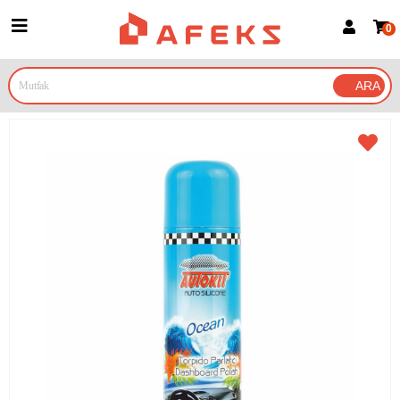
0
Üye Girişi
Üye Ol
Google İle Bağlan