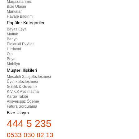
Mağazalarımız
Bize Ulaşın
Markalar
Havale Bildirimi
Popüler Kategoriler
Beyaz Eşya
Mutfak
Banyo
Elektrikli Ev Aleti
Hırdavat
Oto
Boya
Mobilya
Müşteri İlişkileri
Mesafeli Satış Sözleşmesi
Üyelik Sözleşmesi
Gizlilik & Güvenlik
K.V.K.K Aydınlatma
Kargo Takibi
Alışverişsiz Ödeme
Fatura Sorgulama
Bize Ulaşın
444 5 235
0533 030 82 13