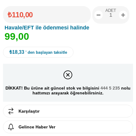
ADET
₺110,00
Havale/EFT ile ödenmesi halinde
9
9
,
0
0
₺18,33
' den başlayan taksitle
DİKKAT! Bu ürüne ait güncel stok ve bilgisini
444 5 235
nolu
hattımızı arayarak öğrenebilirsiniz.
Karşılaştır
Gelince Haber Ver