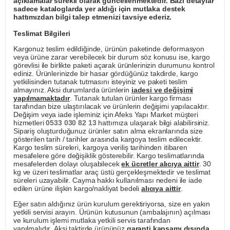
açıklamalar sürekli olarak güncellenmektedir. Bazı detaylar
sadece kataloglarda yer aldığı için mutlaka destek
hattımızdan bilgi talep etmenizi tavsiye ederiz.
Teslimat Bilgileri
Kargonuz teslim edildiğinde, ürünün paketinde deformasyon
veya ürüne zarar verebilecek bir durum söz konusu ise, kargo
görevlisi ile birlikte paketi açarak ürünlerinizin durumunu kontrol
ediniz. Ürünlerinizde bir hasar gördüğünüz takdirde, kargo
yetkilisinden tutanak tutmasını isteyiniz ve paketi teslim
almayınız. Aksi durumlarda ürünlerin
iadesi ve değişimi
yapılmamaktadır
. Tutanak tutulan ürünler kargo firması
tarafından bize ulaştırılacak ve ürünlerin değişimi yapılacaktır.
Değişim veya iade işleminiz için Afeks Yapı Market müşteri
hizmetleri
0533 030 82 13
hattımıza ulaşarak bilgi alabilirsiniz.
Sipariş oluşturduğunuz ürünler satın alma ekranlarında size
gösterilen tarih / tarihler arasında kargoya teslim edilecektir.
Kargo teslim süreleri, kargoya veriliş tarihinden itibaren
mesafelere göre değişiklik gösterebilir. Kargo teslimatlarında
mesafelerden dolayı oluşabilecek
ek ücretler alıcıya aittir
. 30
kg ve üzeri teslimatlar araç üstü gerçekleşmektedir ve teslimat
süreleri uzayabilir. Cayma hakkı kullanılması nedeni ile iade
edilen ürüne ilişkin kargo/nakliyat bedeli
alıcıya aittir
.
Eğer satın aldığınız ürün kurulum gerektiriyorsa, size en yakın
yetkili servisi arayın. Ürünün kutusunun (ambalajının) açılması
ve kurulum işlemi mutlaka yetkili servis tarafından
yapılmalıdır. Aksi taktirde ürününüz
garanti kapsamı dışında