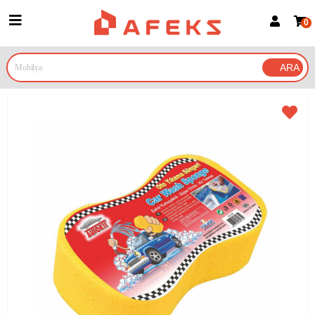
0
Üye Girişi
Üye Ol
Google İle Bağlan