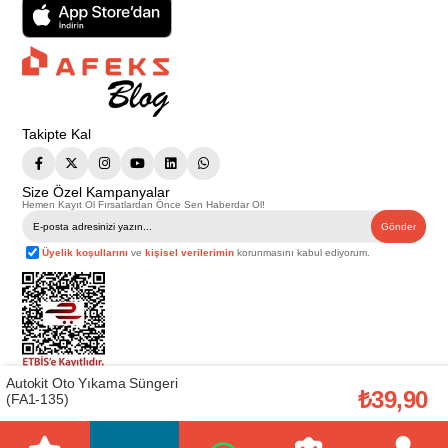
Takipte Kal
Size Özel Kampanyalar
Hemen Kayıt Ol Fırsatlardan Önce Sen Haberdar Ol!
Gönder
Üyelik koşullarını
ve
kişisel verilerimin
korunmasını kabul ediyorum.
Autokit Oto Yıkama Süngeri
Telif Hakkı © 2026
Afeks Yapı Market
. Tüm hakları saklıdır.
₺39,90
(FA1-135)
Bu web sitesindeki tüm ürünler ticari amaçlıdır. Web sitemizde yer alan
görsel ve yazılı içerikler firmamıza ait olup, firmamızın yazılı izni alınmadan
hiçbir yazılı/görsel içerik, logo, kopyalanamaz, kaynak gösterilemez ve
başka yerlerde kullanılamaz. İçeriklerin izin alınmadan kopyalanması ve