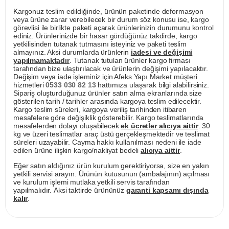
Kargonuz teslim edildiğinde, ürünün paketinde deformasyon
veya ürüne zarar verebilecek bir durum söz konusu ise, kargo
görevlisi ile birlikte paketi açarak ürünlerinizin durumunu kontrol
ediniz. Ürünlerinizde bir hasar gördüğünüz takdirde, kargo
yetkilisinden tutanak tutmasını isteyiniz ve paketi teslim
almayınız. Aksi durumlarda ürünlerin
iadesi ve değişimi
yapılmamaktadır
. Tutanak tutulan ürünler kargo firması
tarafından bize ulaştırılacak ve ürünlerin değişimi yapılacaktır.
Değişim veya iade işleminiz için Afeks Yapı Market müşteri
hizmetleri
0533 030 82 13
hattımıza ulaşarak bilgi alabilirsiniz.
Sipariş oluşturduğunuz ürünler satın alma ekranlarında size
gösterilen tarih / tarihler arasında kargoya teslim edilecektir.
Kargo teslim süreleri, kargoya veriliş tarihinden itibaren
mesafelere göre değişiklik gösterebilir. Kargo teslimatlarında
mesafelerden dolayı oluşabilecek
ek ücretler alıcıya aittir
. 30
kg ve üzeri teslimatlar araç üstü gerçekleşmektedir ve teslimat
süreleri uzayabilir. Cayma hakkı kullanılması nedeni ile iade
edilen ürüne ilişkin kargo/nakliyat bedeli
alıcıya aittir
.
Eğer satın aldığınız ürün kurulum gerektiriyorsa, size en yakın
yetkili servisi arayın. Ürünün kutusunun (ambalajının) açılması
ve kurulum işlemi mutlaka yetkili servis tarafından
yapılmalıdır. Aksi taktirde ürününüz
garanti kapsamı dışında
kalır
.