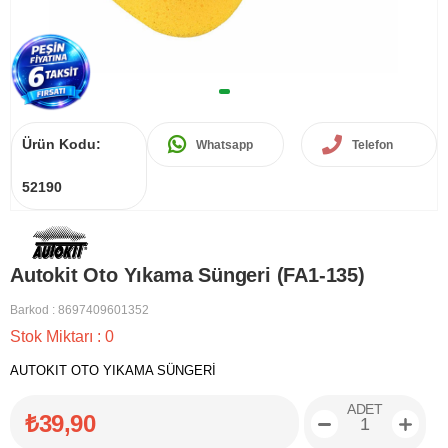
Ürün Kodu:
Whatsapp
Telefon
52190
Autokit Oto Yıkama Süngeri (FA1-135)
Barkod
:
8697409601352
Stok Miktarı
:
0
AUTOKIT OTO YIKAMA SÜNGERİ
ADET
₺39,90