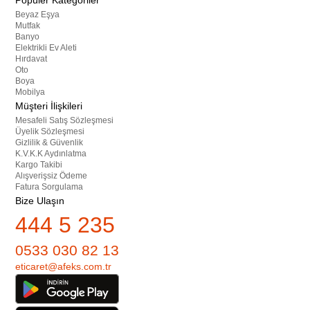
Popüler Kategoriler
Beyaz Eşya
Mutfak
Banyo
Elektrikli Ev Aleti
Hırdavat
Oto
Boya
Mobilya
Müşteri İlişkileri
Mesafeli Satış Sözleşmesi
Üyelik Sözleşmesi
Gizlilik & Güvenlik
K.V.K.K Aydınlatma
Kargo Takibi
Alışverişsiz Ödeme
Fatura Sorgulama
Bize Ulaşın
444 5 235
0533 030 82 13
eticaret@afeks.com.tr