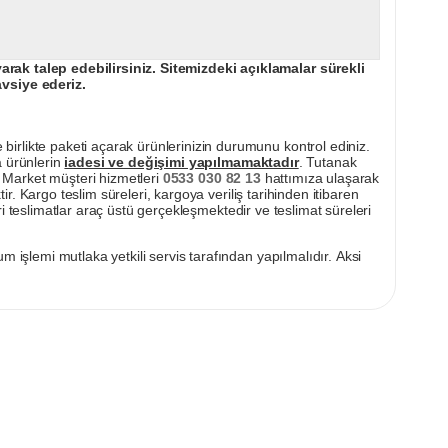
ak talep edebilirsiniz. Sitemizdeki açıklamalar sürekli
avsiye ederiz.
irlikte paketi açarak ürünlerinizin durumunu kontrol ediniz.
a ürünlerin
iadesi ve değişimi yapılmamaktadır
. Tutanak
pı Market müşteri hizmetleri
0533 030 82 13
hattımıza ulaşarak
ir. Kargo teslim süreleri, kargoya veriliş tarihinden itibaren
i teslimatlar araç üstü gerçekleşmektedir ve teslimat süreleri
m işlemi mutlaka yetkili servis tarafından yapılmalıdır. Aksi