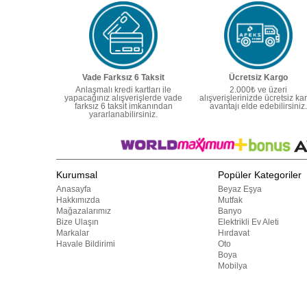
Vade Farksız 6 Taksit
Ücretsiz Kargo
Anlaşmalı kredi kartları ile
2.000₺ ve üzeri
yapacağınız alışverişlerde vade
alışverişlerinizde ücretsiz ka
farksız 6 taksit imkanından
avantajı elde edebilirsiniz.
yararlanabilirsiniz.
Kurumsal
Popüler Kategoriler
Anasayfa
Beyaz Eşya
Hakkımızda
Mutfak
Mağazalarımız
Banyo
Bize Ulaşın
Elektrikli Ev Aleti
Markalar
Hırdavat
Havale Bildirimi
Oto
Boya
Mobilya