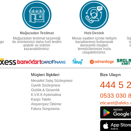
Mağazadan Teslimat
Hızlı Destek
Mağazadan teslimat seçeneği
Mesai saatleri içinde iletişim
Si
rgo
ile ürünlerinizi daha hızlı teslim
kanallarımızı kullanarak
i
alabilir ve indirim
deneyimli müşteri
v
kazanabilirsiniz.
temsilcilerimize hızla
ulaşabilirisiniz.
Müşteri İlişkileri
Bize Ulaşın
Mesafeli Satış Sözleşmesi
444 5 
Üyelik Sözleşmesi
Gizlilik & Güvenlik
0533 030 
K.V.K.K Aydınlatma
Kargo Takibi
eticaret@afeks.
Alışverişsiz Ödeme
Fatura Sorgulama