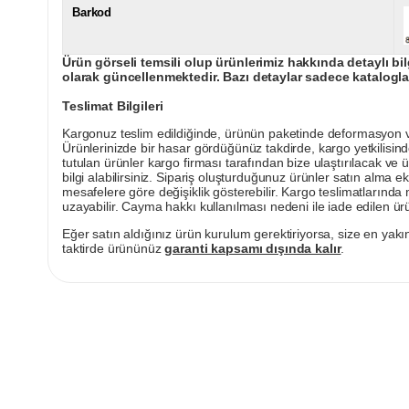
Barkod
Ürün görseli temsili olup ürünlerimiz hakkında detaylı bil
olarak güncellenmektedir. Bazı detaylar sadece kataloglar
Teslimat Bilgileri
Kargonuz teslim edildiğinde, ürünün paketinde deformasyon vey
Ürünlerinizde bir hasar gördüğünüz takdirde, kargo yetkilisind
tutulan ürünler kargo firması tarafından bize ulaştırılacak ve 
bilgi alabilirsiniz. Sipariş oluşturduğunuz ürünler satın alma ek
mesafelere göre değişiklik gösterebilir. Kargo teslimatlarınd
uzayabilir. Cayma hakkı kullanılması nedeni ile iade edilen ürü
Eğer satın aldığınız ürün kurulum gerektiriyorsa, size en yakın
taktirde ürününüz
garanti kapsamı dışında kalır
.