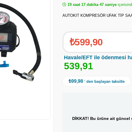
19 saat 17 dakika 47 saniye
içerisind
AUTOKIT KOMPRESÖR UFAK TİP SAA
₺599,90
Havale/EFT ile ödenmesi h
5
3
9
,
9
1
₺99,98
' den başlayan taksitle
DİKKAT! Bu ürüne ait güncel s