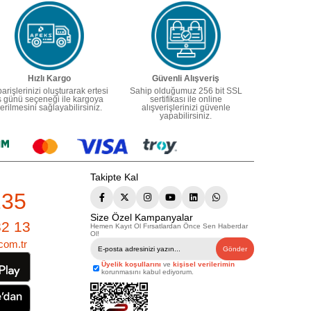
Hızlı Kargo
Güvenli Alışveriş
parişlerinizi oluşturarak ertesi
Sahip olduğumuz 256 bit SSL
ş günü seçeneği ile kargoya
sertifikası ile online
erilmesini sağlayabilirsiniz.
alışverişlerinizi güvenle
yapabilirsiniz.
Takipte Kal
235
Size Özel Kampanyalar
82 13
Hemen Kayıt Ol Fırsatlardan Önce Sen Haberdar
Ol!
com.tr
Gönder
Üyelik koşullarını
ve
kişisel verilerimin
korunmasını kabul ediyorum.