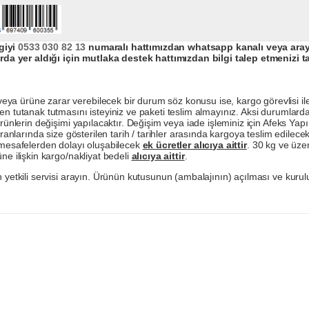
giyi
0533 030 82 13
numaralı hattımızdan whatsapp kanalı veya arayar
da yer aldığı için mutlaka destek hattımızdan bilgi talep etmenizi t
a ürüne zarar verebilecek bir durum söz konusu ise, kargo görevlisi ile b
en tutanak tutmasını isteyiniz ve paketi teslim almayınız. Aksi durumlard
ürünlerin değişimi yapılacaktır. Değişim veya iade işleminiz için Afeks Ya
ranlarında size gösterilen tarih / tarihler arasında kargoya teslim edilecekt
a mesafelerden dolayı oluşabilecek
ek ücretler alıcıya aittir
. 30 kg ve üzer
ne ilişkin kargo/nakliyat bedeli
alıcıya aittir
.
 yetkili servisi arayın. Ürünün kutusunun (ambalajının) açılması ve kurulu