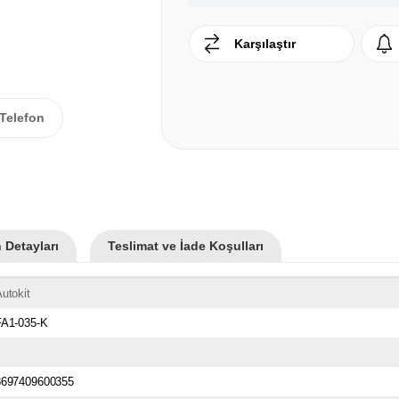
Karşılaştır
Telefon
 Detayları
Teslimat ve İade Koşulları
utokit
FA1-035-K
8697409600355