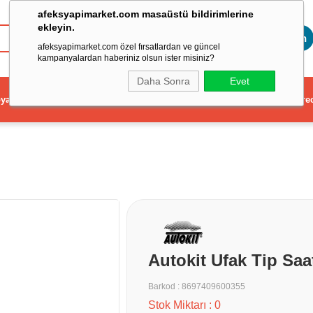
afeksyapimarket.com masaüstü bildirimlerine
ekleyin.
Toptan
afeksyapimarket.com özel fırsatlardan ve güncel
kampanyalardan haberiniz olsun ister misiniz?
Daha Sonra
Evet
ya
Elektrikli El Aleti
Aydınlatma ve Elektrik
Dekorasyon ve Ev Gere
Autokit Ufak Tip Saa
Barkod
:
8697409600355
Stok Miktarı
:
0