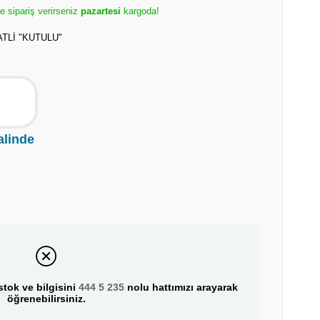
e sipariş verirseniz
pazartesi
kargoda!
TLİ "KUTULU"
alinde
tok ve bilgisini
444 5 235
nolu hattımızı arayarak
öğrenebilirsiniz.