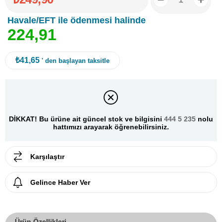
Havale/EFT ile ödenmesi halinde
2
2
4
,
9
1
₺41,65
' den başlayan taksitle
DİKKAT! Bu ürüne ait güncel stok ve bilgisini
444 5 235
nolu
hattımızı arayarak öğrenebilirsiniz.
Karşılaştır
Gelince Haber Ver
Ürün Özellikleri