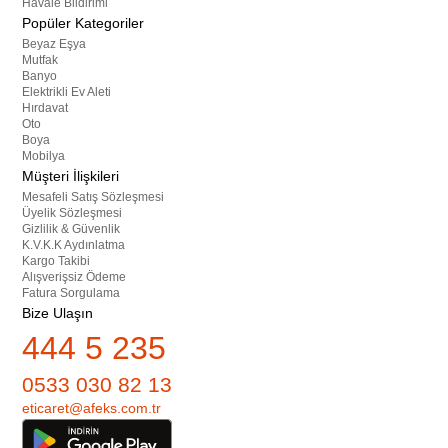
Havale Bildirimi
Popüler Kategoriler
Beyaz Eşya
Mutfak
Banyo
Elektrikli Ev Aleti
Hırdavat
Oto
Boya
Mobilya
Müşteri İlişkileri
Mesafeli Satış Sözleşmesi
Üyelik Sözleşmesi
Gizlilik & Güvenlik
K.V.K.K Aydınlatma
Kargo Takibi
Alışverişsiz Ödeme
Fatura Sorgulama
Bize Ulaşın
444 5 235
0533 030 82 13
eticaret@afeks.com.tr