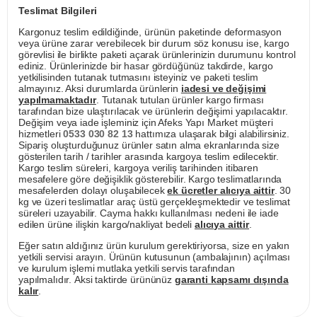
Teslimat Bilgileri
Kargonuz teslim edildiğinde, ürünün paketinde deformasyon
veya ürüne zarar verebilecek bir durum söz konusu ise, kargo
görevlisi ile birlikte paketi açarak ürünlerinizin durumunu kontrol
ediniz. Ürünlerinizde bir hasar gördüğünüz takdirde, kargo
yetkilisinden tutanak tutmasını isteyiniz ve paketi teslim
almayınız. Aksi durumlarda ürünlerin
iadesi ve değişimi
yapılmamaktadır
. Tutanak tutulan ürünler kargo firması
tarafından bize ulaştırılacak ve ürünlerin değişimi yapılacaktır.
Değişim veya iade işleminiz için Afeks Yapı Market müşteri
hizmetleri
0533 030 82 13
hattımıza ulaşarak bilgi alabilirsiniz.
Sipariş oluşturduğunuz ürünler satın alma ekranlarında size
gösterilen tarih / tarihler arasında kargoya teslim edilecektir.
Kargo teslim süreleri, kargoya veriliş tarihinden itibaren
mesafelere göre değişiklik gösterebilir. Kargo teslimatlarında
mesafelerden dolayı oluşabilecek
ek ücretler alıcıya aittir
. 30
kg ve üzeri teslimatlar araç üstü gerçekleşmektedir ve teslimat
süreleri uzayabilir. Cayma hakkı kullanılması nedeni ile iade
edilen ürüne ilişkin kargo/nakliyat bedeli
alıcıya aittir
.
Eğer satın aldığınız ürün kurulum gerektiriyorsa, size en yakın
yetkili servisi arayın. Ürünün kutusunun (ambalajının) açılması
ve kurulum işlemi mutlaka yetkili servis tarafından
yapılmalıdır. Aksi taktirde ürününüz
garanti kapsamı dışında
kalır
.