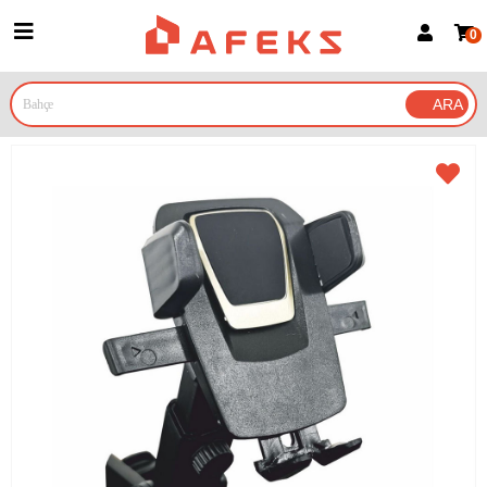
0
Üye Girişi
Üye Ol
Google İle Bağlan