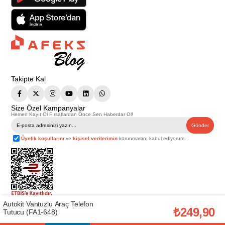
Takipte Kal
Size Özel Kampanyalar
Hemen Kayıt Ol Fırsatlardan Önce Sen Haberdar Ol!
Gönder
Üyelik koşullarını
ve
kişisel verilerimin
korunmasını kabul ediyorum.
Autokit Vantuzlu Araç Telefon
Telif Hakkı © 2026
Afeks Yapı Market
. Tüm hakları saklıdır.
₺249,90
Tutucu (FA1-648)
Bu web sitesindeki tüm ürünler ticari amaçlıdır. Web sitemizde yer alan
görsel ve yazılı içerikler firmamıza ait olup, firmamızın yazılı izni alınmadan