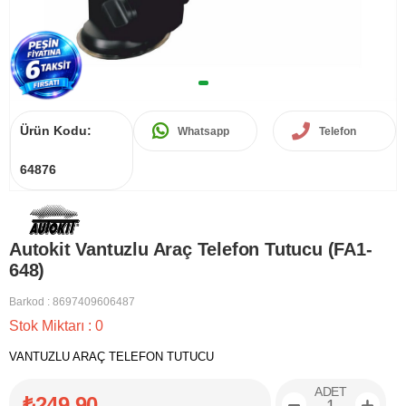
Ürün Kodu:
Whatsapp
Telefon
64876
Autokit Vantuzlu Araç Telefon Tutucu (FA1-
648)
Barkod
:
8697409606487
Stok Miktarı
:
0
VANTUZLU ARAÇ TELEFON TUTUCU
ADET
₺249,90