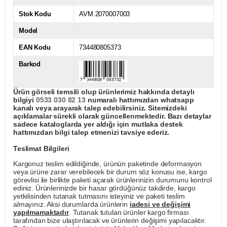
Stok Kodu
AVM.2070007003
Model
EAN Kodu
734480805373
Barkod
Ürün görseli temsili olup ürünlerimiz hakkında detaylı
bilgiyi
0533 030 82 13
numaralı hattımızdan whatsapp
kanalı veya arayarak talep edebilirsiniz. Sitemizdeki
açıklamalar sürekli olarak güncellenmektedir. Bazı detaylar
sadece kataloglarda yer aldığı için mutlaka destek
hattımızdan bilgi talep etmenizi tavsiye ederiz.
Teslimat Bilgileri
Kargonuz teslim edildiğinde, ürünün paketinde deformasyon
veya ürüne zarar verebilecek bir durum söz konusu ise, kargo
görevlisi ile birlikte paketi açarak ürünlerinizin durumunu kontrol
ediniz. Ürünlerinizde bir hasar gördüğünüz takdirde, kargo
yetkilisinden tutanak tutmasını isteyiniz ve paketi teslim
almayınız. Aksi durumlarda ürünlerin
iadesi ve değişimi
yapılmamaktadır
. Tutanak tutulan ürünler kargo firması
tarafından bize ulaştırılacak ve ürünlerin değişimi yapılacaktır.