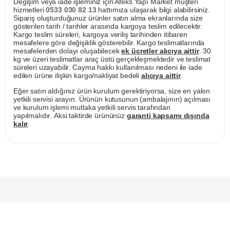
Değişim veya iade işleminiz için Afeks Yapı Market müşteri
hizmetleri
0533 030 82 13
hattımıza ulaşarak bilgi alabilirsiniz.
Sipariş oluşturduğunuz ürünler satın alma ekranlarında size
gösterilen tarih / tarihler arasında kargoya teslim edilecektir.
Kargo teslim süreleri, kargoya veriliş tarihinden itibaren
mesafelere göre değişiklik gösterebilir. Kargo teslimatlarında
mesafelerden dolayı oluşabilecek
ek ücretler alıcıya aittir
. 30
kg ve üzeri teslimatlar araç üstü gerçekleşmektedir ve teslimat
süreleri uzayabilir. Cayma hakkı kullanılması nedeni ile iade
edilen ürüne ilişkin kargo/nakliyat bedeli
alıcıya aittir
.
Eğer satın aldığınız ürün kurulum gerektiriyorsa, size en yakın
yetkili servisi arayın. Ürünün kutusunun (ambalajının) açılması
ve kurulum işlemi mutlaka yetkili servis tarafından
yapılmalıdır. Aksi taktirde ürününüz
garanti kapsamı dışında
kalır
.