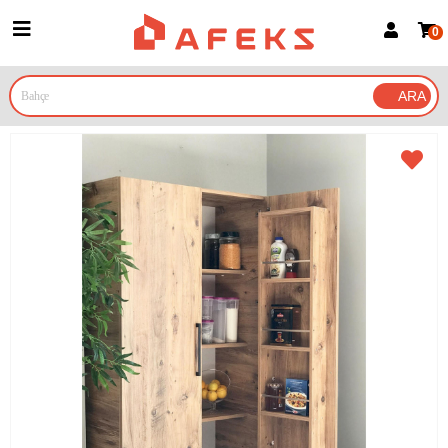
0
Üye Girişi
Üye Ol
Google İle Bağlan