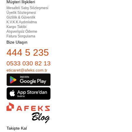
Müşteri İlişkileri
Mesafeli Satış Sözleşmesi
Üyelik Sözleşmesi
Gizlilik & Güvenlik
K.V.K.K Aydınlatma
Kargo Takibi
Alışverişsiz Ödeme
Fatura Sorgulama
Bize Ulaşın
444 5 235
0533 030 82 13
eticaret@afeks.com.tr
Takipte Kal