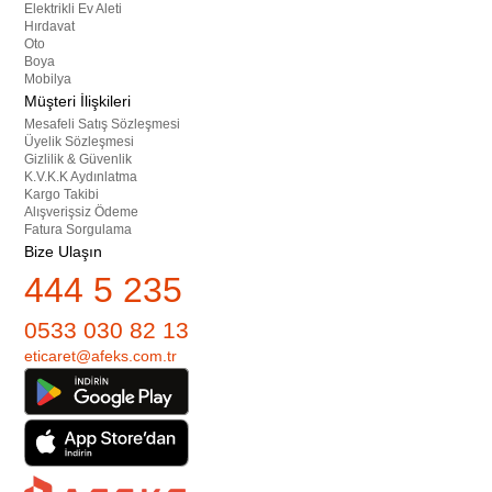
Elektrikli Ev Aleti
Hırdavat
Oto
Boya
Mobilya
Müşteri İlişkileri
Mesafeli Satış Sözleşmesi
Üyelik Sözleşmesi
Gizlilik & Güvenlik
K.V.K.K Aydınlatma
Kargo Takibi
Alışverişsiz Ödeme
Fatura Sorgulama
Bize Ulaşın
444 5 235
0533 030 82 13
eticaret@afeks.com.tr