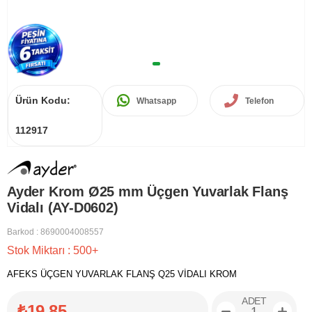
Ürün Kodu:
Whatsapp
Telefon
112917
Ayder Krom Ø25 mm Üçgen Yuvarlak Flanş
Vidalı (AY-D0602)
Barkod
:
8690004008557
Stok Miktarı
:
500+
AFEKS ÜÇGEN YUVARLAK FLANŞ Q25 VİDALI KROM
ADET
₺19,85