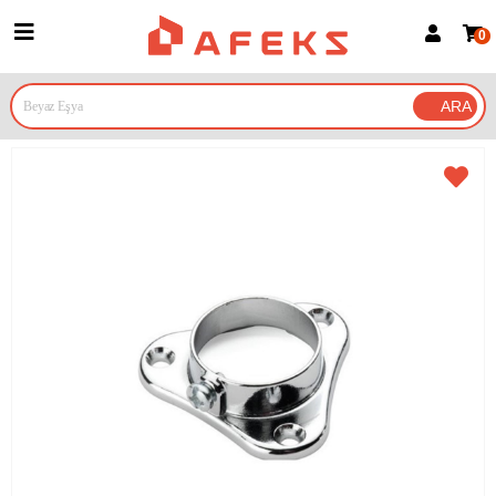
0
Üye Girişi
Üye Ol
Google İle Bağlan