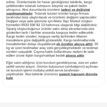
ediniz. Ürünlerinizde bir hasar gördüğünüz takdirde, kargo
yetkilisinden tutanak tutmasını isteyiniz ve paketi teslim
almayınız. Aksi durumlarda ürünlerin
iadesi ve değişimi
yapılmamaktadır
. Tutanak tutulan ürünler kargo firması
tarafından bize ulaştırılacak ve ürünlerin değişimi yapılacaktır.
Değişim veya iade işleminiz için Afeks Yapı Market müşteri
hizmetleri
0533 030 82 13
hattımıza ulaşarak bilgi alabilirsiniz.
Sipariş oluşturduğunuz ürünler satın alma ekranlarında size
gösterilen tarih / tarihler arasında kargoya teslim edilecektir.
Kargo teslim süreleri, kargoya veriliş tarihinden itibaren
mesafelere göre değişiklik gösterebilir. Kargo teslimatlarında
mesafelerden dolayı oluşabilecek
ek ücretler alıcıya aittir
. 30
kg ve üzeri teslimatlar araç üstü gerçekleşmektedir ve teslimat
süreleri uzayabilir. Cayma hakkı kullanılması nedeni ile iade
edilen ürüne ilişkin kargo/nakliyat bedeli
alıcıya aittir
.
Eğer satın aldığınız ürün kurulum gerektiriyorsa, size en yakın
yetkili servisi arayın. Ürünün kutusunun (ambalajının) açılması
ve kurulum işlemi mutlaka yetkili servis tarafından
yapılmalıdır. Aksi taktirde ürününüz
garanti kapsamı dışında
kalır
.