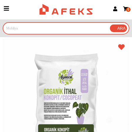
0
Üye Girişi
Üye Ol
Google İle Bağlan