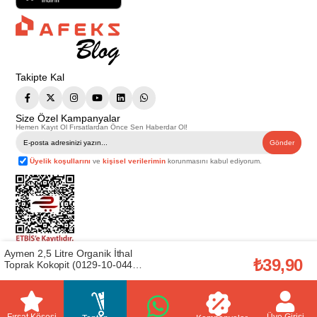
Takipte Kal
Size Özel Kampanyalar
Hemen Kayıt Ol Fırsatlardan Önce Sen Haberdar Ol!
Gönder
Üyelik koşullarını
ve
kişisel verilerimin
korunmasını kabul ediyorum.
Aymen 2,5 Litre Organik İthal
Telif Hakkı © 2026
Afeks Yapı Market
. Tüm hakları saklıdır.
₺39,90
Toprak Kokopit (0129-10-044-
Bu web sitesindeki tüm ürünler ticari amaçlıdır. Web sitemizde yer alan
99-617017)
görsel ve yazılı içerikler firmamıza ait olup, firmamızın yazılı izni alınmadan
hiçbir yazılı/görsel içerik, logo, kopyalanamaz, kaynak gösterilemez ve
başka yerlerde kullanılamaz. İçeriklerin izin alınmadan kopyalanması ve
kullanılması 5846 sayılı Fikir ve Sanat Eserleri Yasasına göre suçtur.