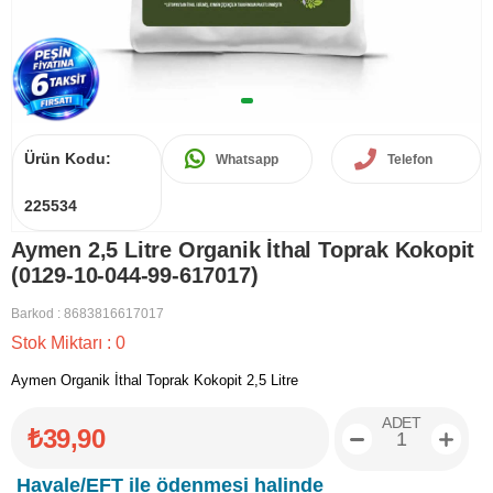
Ürün Kodu:
Whatsapp
Telefon
225534
Aymen 2,5 Litre Organik İthal Toprak Kokopit
(0129-10-044-99-617017)
Barkod
:
8683816617017
Stok Miktarı
:
0
Aymen Organik İthal Toprak Kokopit 2,5 Litre
ADET
₺39,90
Havale/EFT ile ödenmesi halinde