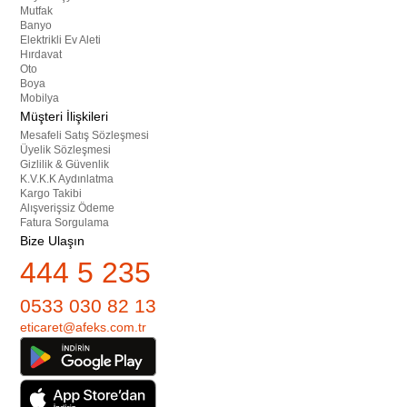
Mutfak
Banyo
Elektrikli Ev Aleti
Hırdavat
Oto
Boya
Mobilya
Müşteri İlişkileri
Mesafeli Satış Sözleşmesi
Üyelik Sözleşmesi
Gizlilik & Güvenlik
K.V.K.K Aydınlatma
Kargo Takibi
Alışverişsiz Ödeme
Fatura Sorgulama
Bize Ulaşın
444 5 235
0533 030 82 13
eticaret@afeks.com.tr