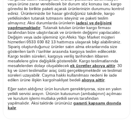
veya ürüne zarar verebilecek bir durum söz konusu ise, kargo
görevlisi ile birlikte paketi açarak ürünlerinizin durumunu kontrol
ediniz. Ürünlerinizde bir hasar gördüğünüz takdirde, kargo
yetkilisinden tutanak tutmasını isteyiniz ve paketi teslim
almayınız. Aksi durumlarda ürünlerin
iadesi ve değişimi
yapılmamaktadır
. Tutanak tutulan ürünler kargo firması
tarafından bize ulaştırılacak ve ürünlerin değişimi yapılacaktır.
Değişim veya iade işleminiz için Afeks Yapı Market müşteri
hizmetleri
0533 030 82 13
hattımıza ulaşarak bilgi alabilirsiniz.
Sipariş oluşturduğunuz ürünler satın alma ekranlarında size
gösterilen tarih / tarihler arasında kargoya teslim edilecektir.
Kargo teslim süreleri, kargoya veriliş tarihinden itibaren
mesafelere göre değişiklik gösterebilir. Kargo teslimatlarında
mesafelerden dolayı oluşabilecek
ek ücretler alıcıya aittir
. 30
kg ve üzeri teslimatlar araç üstü gerçekleşmektedir ve teslimat
süreleri uzayabilir. Cayma hakkı kullanılması nedeni ile iade
edilen ürüne ilişkin kargo/nakliyat bedeli
alıcıya aittir
.
Eğer satın aldığınız ürün kurulum gerektiriyorsa, size en yakın
yetkili servisi arayın. Ürünün kutusunun (ambalajının) açılması
ve kurulum işlemi mutlaka yetkili servis tarafından
yapılmalıdır. Aksi taktirde ürününüz
garanti kapsamı dışında
kalır
.